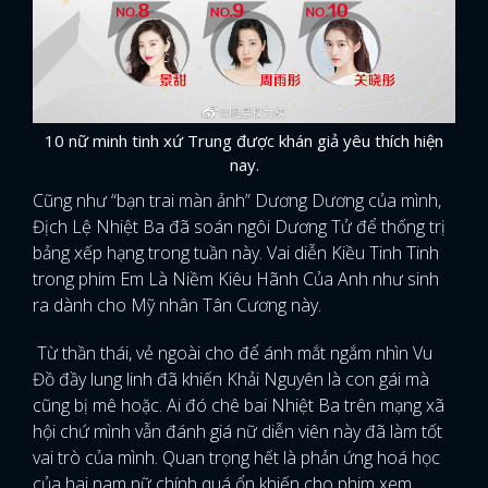
10 nữ minh tinh xứ Trung được khán giả yêu thích hiện
nay.
Cũng như “bạn trai màn ảnh” Dương Dương của mình,
Địch Lệ Nhiệt Ba đã soán ngôi Dương Tử để thống trị
bảng xếp hạng trong tuần này. Vai diễn Kiều Tinh Tinh
trong phim Em Là Niềm Kiêu Hãnh Của Anh như sinh
ra dành cho Mỹ nhân Tân Cương này.
Từ thần thái, vẻ ngoài cho để ánh mắt ngắm nhìn Vu
Đồ đầy lung linh đã khiến Khải Nguyên là con gái mà
cũng bị mê hoặc. Ai đó chê bai Nhiệt Ba trên mạng xã
hội chứ mình vẫn đánh giá nữ diễn viên này đã làm tốt
vai trò của mình. Quan trọng hết là phản ứng hoá học
của hai nam nữ chính quá ổn khiến cho phim xem