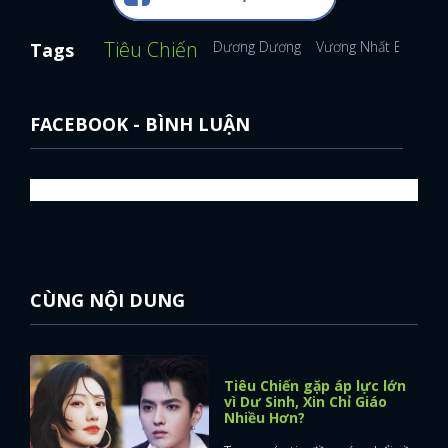
Tiêu Chiến
Dương Dương
Vương Nhất Bác
Đị
Tags
FACEBOOK - BÌNH LUẬN
CÙNG NỘI DUNG
Tiêu Chiến gặp áp lực lớn
vì Dư Sinh, Xin Chỉ Giáo
Nhiều Hơn?