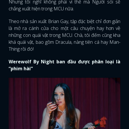
Nhưng tôi nghĩ không phải vì thế mà Người sói sẽ
chẳng xuất hiện trong MCU nữa.
FACEBOOK
GOOGLE
Theo nhà sản xuất Brian Gay, tập đặc biệt chỉ đơn giản
là mở ra cánh cửa cho một câu chuyện hay hơn về
những con quái vật trong MCU. Chà, tôi đếm cũng kha
khá quái vật, bao gồm Dracula, nàng tiên cá hay Man-
Thing rồi đó!
Werewolf By Night ban đầu được phân loại là
“phim hài”