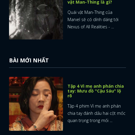
vật Man-Thing là gì?
Quái vật Man-Thing của
Marvel sẽ có dính dáng tới
Nexus of All Realities - ...
BÀI MỚI NHẤT
Tập 4 Vì mẹ anh phán chia
tay: Mưu đồ "Cậu Sáu" lộ
rõ
Tập 4 phim Vì mẹ anh phán
chia tay đánh dấu hai cột mốc
quan trọng trong mối ...