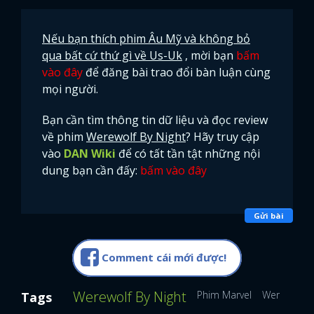
Nếu bạn thích phim Âu Mỹ và không bỏ
qua bất cứ thứ gì về Us-Uk
, mời bạn
bấm
vào đây
để đăng bài trao đổi bàn luận cùng
mọi người.
Bạn cần tìm thông tin dữ liệu và đọc review
về phim
Werewolf By Night
? Hãy truy cập
vào
DAN Wiki
để có tất tần tật những nội
dung bạn cần đấy:
bấm vào đây
Gửi bài
Comment cái mới được!
Werewolf By Night
Phim Marvel
Werewolf B
Tags