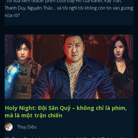
"Tôi vừa xem teaser phim Dưới Đáy Hồ của Karen, Kay Trần,
Thanh Duy, Nguyên Thảo… và tôi nghĩ tôi không còn tin vào gương
nữa rồi"
Holy Night: Đội Săn Quỷ – không chỉ là phim,
mà là một trận chiến
Thuỵ Diệu