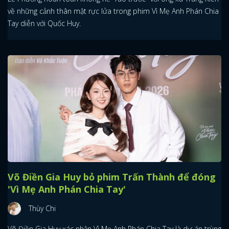
về những cảnh thân mật rực lửa trong phim Vì Mẹ Anh Phán Chia
Tay diễn với Quốc Huy.
Võ Điền Gia Huy bỏ phim Trấn Thành để đóng
'Vì Mẹ Anh Phán Chia Tay'
Thùy Chi
Võ Điền Gia Huy xác nhận Vì Mẹ Anh Phán Chia Tay là dự án trùng