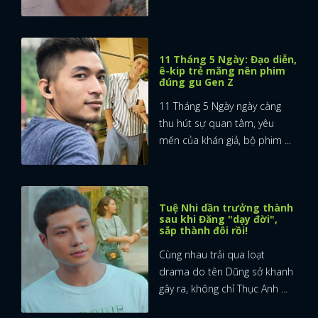
11 Tháng 5 Ngày: Đạo diễn,
ê-kip trẻ măng nên phim
đúng gu Gen Z
11 Tháng 5 Ngày ngày càng
thu hút sự quan tâm, yêu
mến của khán giả, bộ phim ...
Tuệ Nhi dần trưởng thành
sau khi Đăng "dạy đời",
sắp thành đôi rồi!
Cùng nhau trải qua loạt
drama do tên Dũng sở khanh
gây ra, không chỉ Thục Anh ...