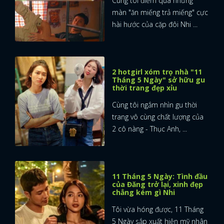
Cùng tôi điểm qua những
màn "ăn miếng trả miếng" cực
FACEBOOK
GOOGLE
hài hước của cặp đôi Nhi ...
2 hotgirl xóm trọ nhà "11
Tháng 5 Ngày" sở hữu gu
thời trang đẹp xỉu
Cùng tôi ngắm nhìn gu thời
trang vô cùng chất lượng của
2 cô nàng - Thục Anh, ...
11 Tháng 5 Ngày: Tình đầu
của Đăng trở lại, xinh đẹp
chẳng kém gì Nhi
Tôi vừa hóng được, 11 Tháng
5 Ngày sắp xuất hiện mỹ nhân