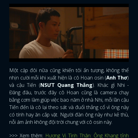
Một cặp đôi nữa cũng khiến tôi ấn tượng, không thể
nhịn cười mỗi khi xuất hiện là cô Hoan osin (
Anh Thơ
)
và cậu Tiến (
NSƯT Quang Thắng
). Khác gì Nhi -
Đăng đâu, trước đây cô Hoan cũng là camera chạy
bằng cơm làm giúp việc bao năm ở nhà Nhi, mỗi lần cậu
Tiến đến là cô lại theo sát và đuổi thẳng cổ vì ông này
có tính hay ăn cắp vặt. Người đàn ông này như kẻ thù,
nỗi ám ảnh không đội trời chung với cô osin này.
>>> Xem thêm:
Hương Vị Tình Thân: Ông Khang tỉnh