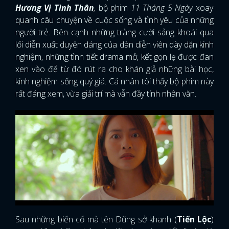
Hương Vị Tình Thân
,
bộ phim
11 Tháng 5 Ngày
xoay
quanh câu chuyện về cuộc sống và tình yêu của những
người trẻ. Bên cạnh những tràng cười sảng khoái qua
lối diễn xuất duyên dáng của dàn diễn viên dày dặn kinh
nghiệm, những tình tiết drama mở, kết gọn lẹ được đan
xen vào để từ đó rút ra cho khán giả những bài học,
kinh nghiệm sống quý giá. Cá nhân tôi thấy bộ phim này
rất đáng xem, vừa giải trí mà vẫn đầy tính nhân văn.
Sau những biến cố mà tên Dũng sở khanh (
Tiến Lộc
)