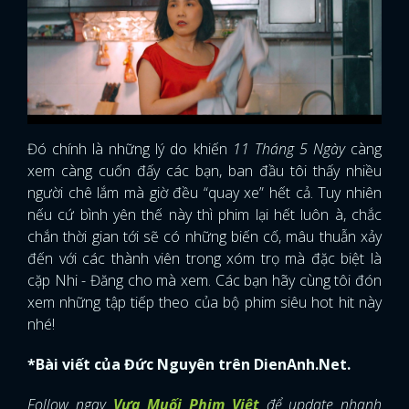
Đó chính là những lý do khiến
11 Tháng 5 Ngày
càng
xem càng cuốn đấy các bạn, ban đầu tôi thấy nhiều
người chê lắm mà giờ đều “quay xe” hết cả. Tuy nhiên
nếu cứ bình yên thế này thì phim lại hết luôn à, chắc
chắn thời gian tới sẽ có những biến cố, mâu thuẫn xảy
đến với các thành viên trong xóm trọ mà đặc biệt là
cặp Nhi - Đăng cho mà xem. Các bạn hãy cùng tôi đón
xem những tập tiếp theo của bộ phim siêu hot hit này
nhé!
*Bài viết của Đức Nguyên trên DienAnh.Net.
Follow ngay
Vựa Muối Phim Việt
để update nhanh