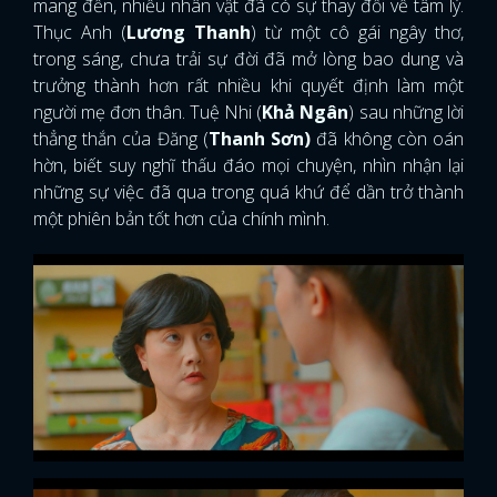
mang đến, nhiều nhân vật đã có sự thay đổi về tâm lý.
Thục Anh (
Lương Thanh
) từ một cô gái ngây thơ,
trong sáng, chưa trải sự đời đã mở lòng bao dung và
trưởng thành hơn rất nhiều khi quyết định làm một
người mẹ đơn thân. Tuệ Nhi (
Khả Ngân
) sau những lời
thẳng thắn của Đăng (
Thanh Sơn)
đã không còn oán
hờn, biết suy nghĩ thấu đáo mọi chuyện, nhìn nhận lại
những sự việc đã qua trong quá khứ để dần trở thành
một phiên bản tốt hơn của chính mình.