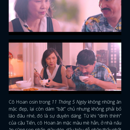
Cô Hoan osin trong
11 Tháng 5 Ngày
không những ăn
mặc đẹp, lại còn dám “bật” chủ nhưng không phải bố
láo đâu nhé, đó là sự duyên dáng. Từ khi “dính thính”
của cậu Tiến, cô Hoan ăn mặc màu mè hẳn, ở nhà nấu
ăn cũng son phấn, giày dép, dấu hiệu dễ nhận thấy nhất