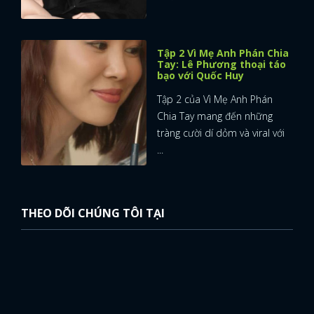
Tập 2 Vì Mẹ Anh Phán Chia
Tay: Lê Phương thoại táo
bạo với Quốc Huy
Tập 2 của Vì Mẹ Anh Phán
Chia Tay mang đến những
tràng cười dí dỏm và viral với
...
THEO DÕI CHÚNG TÔI TẠI