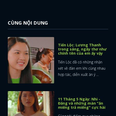
CÙNG NỘI DUNG
Tiến Lộc: Lương Thanh
trong sáng, ngây thơ như
chính tên của em ấy vậy
Tiến Lộc đã có những nhận
xét về đàn em khi cùng nhau
hợp tác, diễn xuất ăn ý ...
11 Tháng 5 Ngày: Nhi -
Đăng và những màn "ăn
x
miếng trả miếng" cực hài
ĐĂNG NHẬP