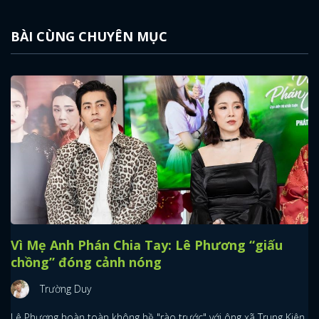
BÀI CÙNG CHUYÊN MỤC
Vì Mẹ Anh Phán Chia Tay: Lê Phương “giấu
chồng” đóng cảnh nóng
Trường Duy
Lê Phương hoàn toàn không hề "rào trước" với ông xã Trung Kiên