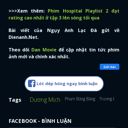
>>>Xem thêm:
Phim Hospital Playlist 2 đạt
rating cao nhất ở tập 3 lên sóng tối qua
Bài viết của Ngụy Anh Lạc Đà gửi về
Dienanh.Net.
Theo dõi
Dan Movie
để cập nhật tin tức phim
ảnh mới và chính xác nhất.
Gửi bài
Lót dép hóng ngay bình luận
Dương Mịch
Phạm Băng Băng
Trương Bá Chi
Tags
FACEBOOK - BÌNH LUẬN