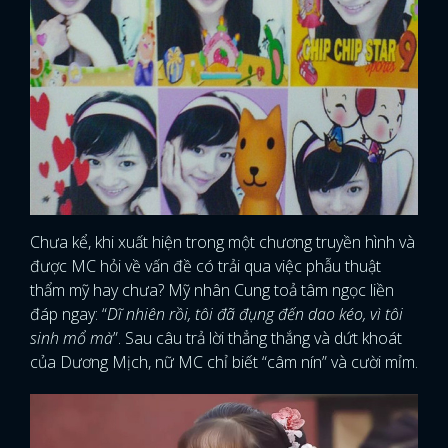
Chưa kể, khi xuất hiện trong một chương truyền hình và
được MC hỏi về vấn đề có trải qua việc phẫu thuật
thẩm mỹ hay chưa? Mỹ nhân Cung toả tâm ngọc liền
đáp ngay: “
Dĩ nhiên rồi, tôi đã đụng đến dao kéo, vì tôi
sinh mổ mà
”. Sau câu trả lời thẳng thắng và dứt khoát
của Dương Mịch, nữ MC chỉ biết “câm nín” và cười mỉm.