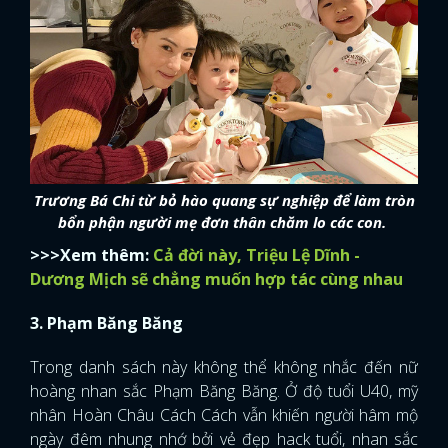
FACEBOOK
GOOGLE
Trương Bá Chi từ bỏ hào quang sự nghiệp để làm tròn
bổn phận người mẹ đơn thân chăm lo các con.
>>>Xem thêm:
Cả đời này, Triệu Lệ Dĩnh -
Dương Mịch sẽ chẳng muốn hợp tác cùng nhau
3. Phạm Băng Băng
Trong danh sách này không thể không nhắc đến nữ
hoàng nhan sắc Phạm Băng Băng. Ở độ tuổi U40, mỹ
nhân Hoàn Châu Cách Cách vẫn khiến người hâm mộ
ngày đêm nhung nhớ bởi vẻ đẹp hack tuổi, nhan sắc