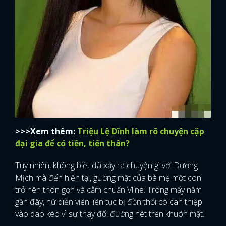
>>>Xem thêm:
Triệu Lệ Dĩnh làm rõ chuyện cặp
đại gia để có tiền, tiến thân?
Tuy nhiên, không biết đã xảy ra chuyện gì với Dương
Mịch mà đến hiện tại, gương mặt của bà mẹ một con
trở nên thon gọn và cằm chuẩn Vline. Trong mấy năm
gần đây, nữ diễn viên liên tục bị đồn thổi có can thiệp
vào dao kéo vì sự thay đổi đường nét trên khuôn mặt.