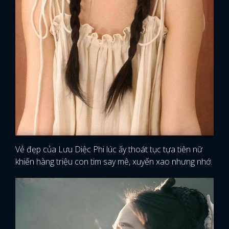
Vẻ đẹp của Lưu Diệc Phi lúc ấy thoát tục tựa tiên nữ
khiến hàng triệu con tim say mê, xuyến xao nhưng nhớ.