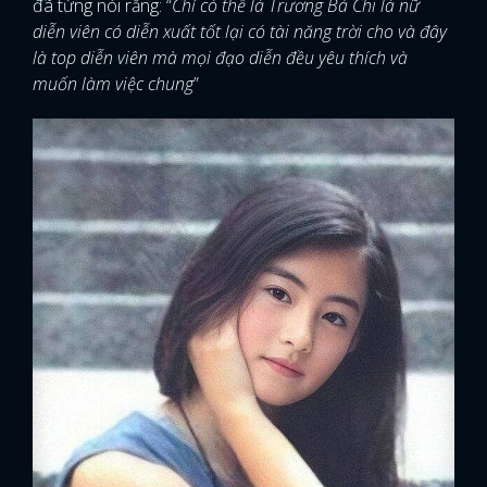
đã từng nói rằng: “
Chỉ có thể là Trương Bá Chi là nữ
diễn viên có diễn xuất tốt lại có tài năng trời cho và đây
là top diễn viên mà mọi đạo diễn đều yêu thích và
muốn làm việc chung
”