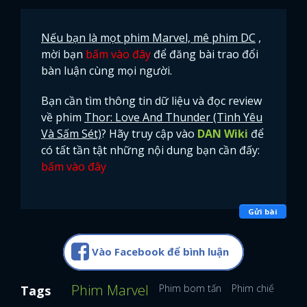
Nếu bạn là mọt phim Marvel, mê phim DC
,
mời bạn
bấm vào đây
để đăng bài trao đổi
bàn luận cùng mọi người.
Bạn cần tìm thông tin dữ liệu và đọc review
về phim
Thor: Love And Thunder (Tình Yêu
Và Sấm Sét)
? Hãy truy cập vào
DAN Wiki
để
có tất tần tật những nội dung bạn cần đấy:
bấm vào đây
Gửi bài
Vào Facebook để bình luận
Phim Marvel
Phim bom tấn
Phim chiếu rạp
Tags