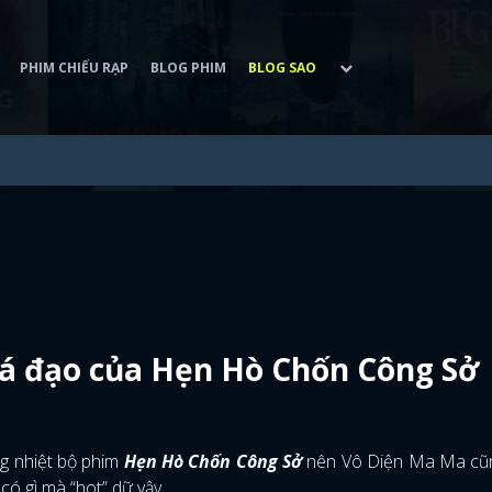
PHIM CHIẾU RẠP
BLOG PHIM
BLOG SAO
bá đạo của Hẹn Hò Chốn Công Sở
ng nhiệt bộ phim
Hẹn Hò Chốn Công Sở
nên Vô Diện Ma Ma cũ
ó gì mà “hot” dữ vậy.