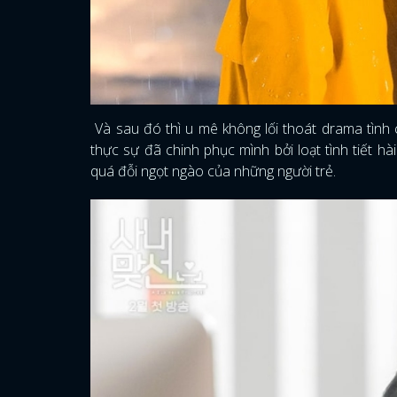
Và sau đó thì u mê không lối thoát drama tình
thực sự đã chinh phục mình bởi loạt tình tiết hà
quá đỗi ngọt ngào của những người trẻ.