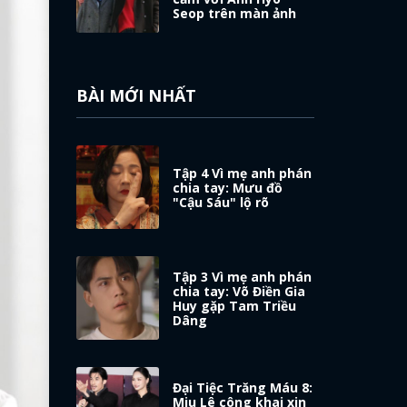
Seop trên màn ảnh
BÀI MỚI NHẤT
Tập 4 Vì mẹ anh phán
chia tay: Mưu đồ
"Cậu Sáu" lộ rõ
Tập 3 Vì mẹ anh phán
chia tay: Võ Điền Gia
Huy gặp Tam Triều
Dâng
Đại Tiệc Trăng Máu 8:
Miu Lê công khai xin