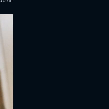
u đó thì