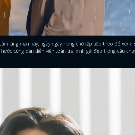
 cảm lãng mạn này, ngày ngày hóng chờ tập tiếp theo để xem.
i hước cùng dàn diễn viên toàn trai xinh gái đẹp trong câu chu