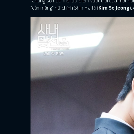
Chàng sở hữu mọi ưu điểm vượt trội của một nam 
“cảm nắng” nữ chính Shin Ha Ri (
Kim Se Jeong
),