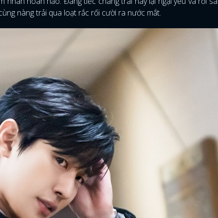
nhân hoàn hảo. Đáng tiếc chàng trai này lại ngại yêu và rồi sa
 cùng nàng trải qua loạt rắc rối cười ra nước mắt.