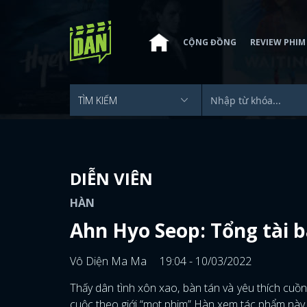
CỘNG ĐỒNG
REVIEW PHIM
DIỄN VIÊN
HÀN
Ahn Hyo Seop: Tổng tài 
Vô Diện Ma Ma
19:04 - 10/03/2022
Thấy dân tình xôn xao, bàn tán và yêu thích cuồ
cuộc theo giới “mọt phim” Hàn xem tác phẩm này c