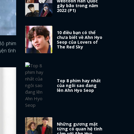
webtoon Hàn Quốc
gây bão trong năm
2022 (P1)
10 điều bạn có thể
chưa biết về Ahn Hyo
Seop của Lovers of
 Bộ phim
The Red Sky
yện tình
Top 8 phim hay nhất
của ngôi sao đang
lên Ahn Hyo Seop
Những gương mặt
từng có quan hệ tình
cảm với Ahn Hyo