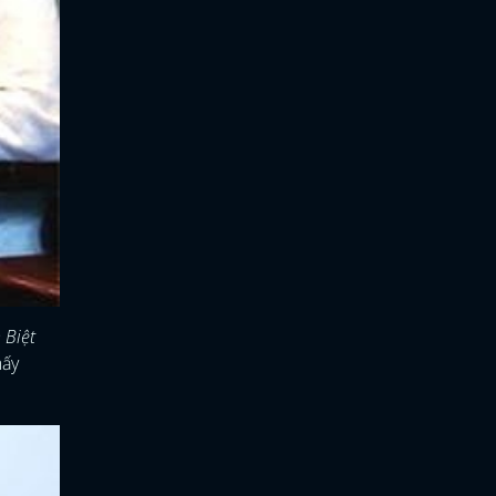
 Biệt
mấy