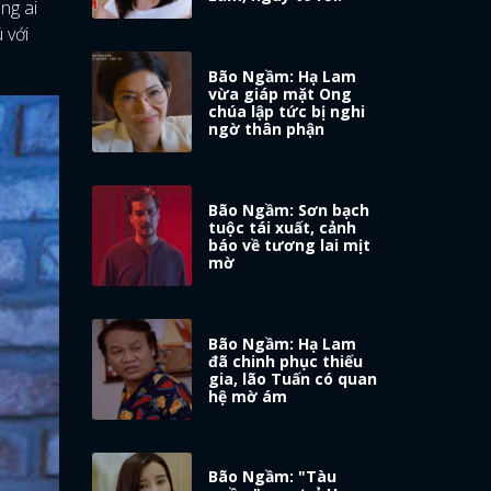
ông ai
 với
Bão Ngầm: Hạ Lam
vừa giáp mặt Ong
chúa lập tức bị nghi
ngờ thân phận
Bão Ngầm: Sơn bạch
tuộc tái xuất, cảnh
báo về tương lai mịt
mờ
Bão Ngầm: Hạ Lam
đã chinh phục thiếu
gia, lão Tuấn có quan
hệ mờ ám
Bão Ngầm: "Tàu