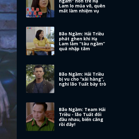
ngầm" non trẻ Hạ
Lam lo múa võ, quên
mất làm nhiệm vụ
Bão Ngầm: Hải Triều
phát ghen khi Hạ
Lam làm “tàu ngầm”
quá nhập tâm
Bão Ngầm: Hải Triều
bị vu cho “xài hàng”,
nghi lão Tuất bày trò
Bão Ngầm: Team Hải
Triều - lão Tuất đối
đầu nhau, biến căng
rồi đây!