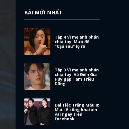
BÀI MỚI NHẤT
Tập 4 Vì mẹ anh phán
chia tay: Mưu đồ
"Cậu Sáu" lộ rõ
Tập 3 Vì mẹ anh phán
chia tay: Võ Điền Gia
Huy gặp Tam Triều
Dâng
Đại Tiệc Trăng Máu 8:
Miu Lê công khai xin
vai ngay trên
Facebook