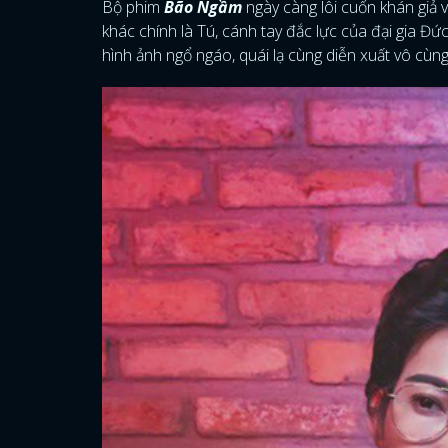
Bộ phim
Bão Ngầm
ngày càng lôi cuốn khán giả vớ
khác chính là Tú, cánh tay đắc lực của đại gia Đứ
hình ảnh ngổ ngáo, quái lạ cùng diễn xuất vô cùng