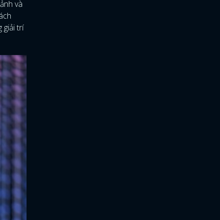
 ảnh và
cách
iải trí