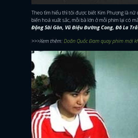
Theo tìm hiểu thì tôi được biết Kim Phượng là nữ 
biến hoá xuất sắc, mỗi bà lớn ở mỗi phim lại có 
Động Sài Gòn, Vũ Điệu Đường Cong, Đô La Tr
>>>Xem thêm:
Doãn Quốc Đam quay phim mới kh