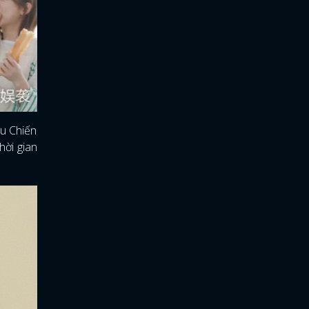
êu Chiến
hời gian