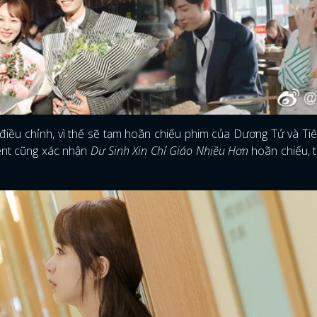
FACEBOOK
GOOGLE
 điều chỉnh, vì thế sẽ tạm hoãn chiếu phim của Dương Tử và Ti
cent cũng xác nhận
Dư Sinh Xin Chỉ Giáo Nhiều Hơn
hoãn chiếu, t