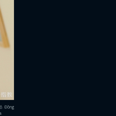
mộ. Đồng
a.