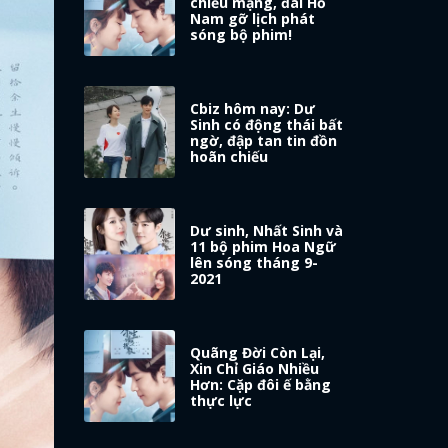
chiếu mạng, đài Hồ
Nam gỡ lịch phát
sóng bộ phim!
Cbiz hôm nay: Dư
Sinh có động thái bất
ngờ, đập tan tin đồn
hoãn chiếu
Dư sinh, Nhất Sinh và
11 bộ phim Hoa Ngữ
lên sóng tháng 9-
2021
Quãng Đời Còn Lại,
Xin Chỉ Giáo Nhiều
Hơn: Cặp đôi ế bằng
thực lực