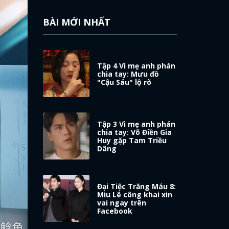
BÀI MỚI NHẤT
Tập 4 Vì mẹ anh phán
chia tay: Mưu đồ
"Cậu Sáu" lộ rõ
Tập 3 Vì mẹ anh phán
chia tay: Võ Điền Gia
Huy gặp Tam Triều
Dâng
Đại Tiệc Trăng Máu 8:
Miu Lê công khai xin
vai ngay trên
Facebook