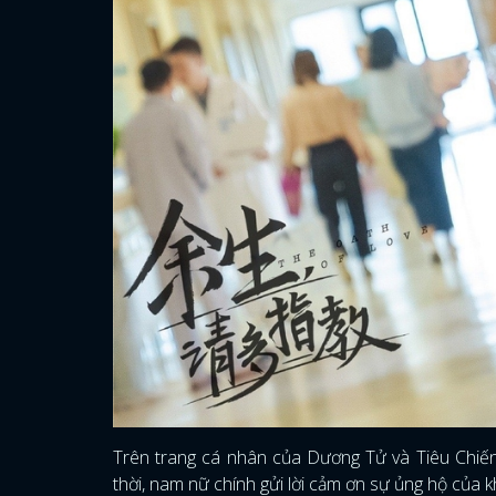
Trên trang cá nhân của Dương Tử và Tiêu Chiến 
thời, nam nữ chính gửi lời cảm ơn sự ủng hộ của 