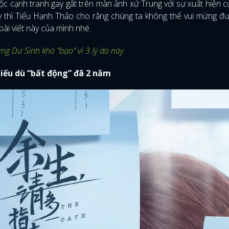
ộc cạnh tranh gay gắt trên màn ảnh xứ Trung với sự xuất hiện 
y thì Tiểu Hạnh Thảo cho rằng chúng ta không thể vui mừng đ
 bài viết này của mình nhé.
ng Dư Sinh khó "bạo" vì 3 lý do này
hiếu dù “bất động” đã 2 năm