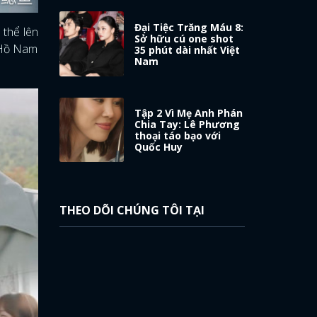
Đại Tiệc Trăng Máu 8:
 thể lên
Sở hữu cú one shot
h Hồ Nam
35 phút dài nhất Việt
Nam
Tập 2 Vì Mẹ Anh Phán
Chia Tay: Lê Phương
thoại táo bạo với
Quốc Huy
THEO DÕI CHÚNG TÔI TẠI