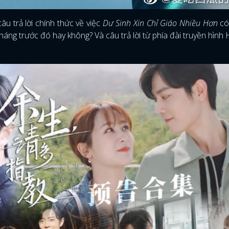
u trả lời chính thức về việc
Dư Sinh Xin Chỉ Giáo Nhiều Hơn
có
áng trước đó hay không? Và câu trả lời từ phía đài truyền hìn
ĐĂNG NHẬP