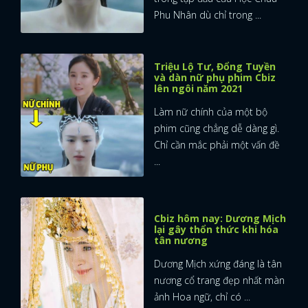
Phu Nhân dù chỉ trong ...
Triệu Lộ Tư, Đổng Tuyền
và dàn nữ phụ phim Cbiz
lên ngôi năm 2021
Làm nữ chính của một bộ
phim cũng chẳng dễ dàng gì.
Chỉ cần mắc phải một vấn đề
...
Cbiz hôm nay: Dương Mịch
lại gây thổn thức khi hóa
tân nương
Dương Mịch xứng đáng là tân
nương cổ trang đẹp nhất màn
ảnh Hoa ngữ, chỉ có ...