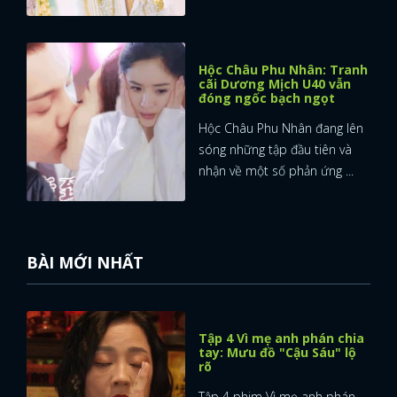
Hộc Châu Phu Nhân: Tranh
cãi Dương Mịch U40 vẫn
đóng ngốc bạch ngọt
Hộc Châu Phu Nhân đang lên
sóng những tập đầu tiên và
nhận về một số phản ứng ...
BÀI MỚI NHẤT
Tập 4 Vì mẹ anh phán chia
tay: Mưu đồ "Cậu Sáu" lộ
rõ
Tập 4 phim Vì mẹ anh phán