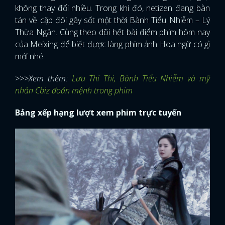
không thay đổi nhiều. Trong khi đó, netizen đang bàn
tán về cặp đôi gây sốt một thời Bành Tiểu Nhiễm – Lý
Thừa Ngân. Cùng theo dõi hết bài điểm phim hôm nay
của Meixing để biết được làng phim ảnh Hoa ngữ có gì
mới nhé.
>>>Xem thêm:
Lưu Thi Thi, Bành Tiểu Nhiễm và mỹ
nhân Cbiz đoản mệnh trong phim
Bảng xếp hạng lượt xem phim trực tuyến