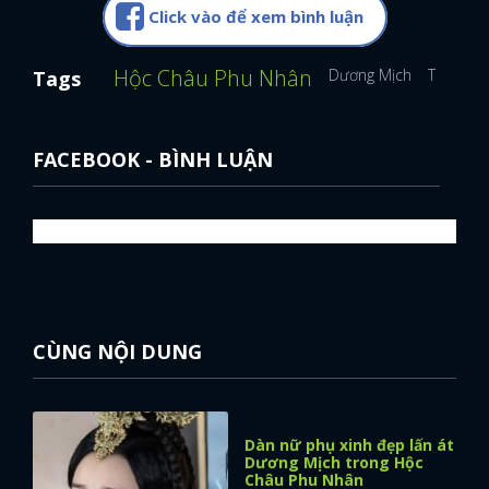
Click vào để xem bình luận
Hộc Châu Phu Nhân
Dương Mịch
Trần Vỹ 
Tags
FACEBOOK - BÌNH LUẬN
CÙNG NỘI DUNG
Dàn nữ phụ xinh đẹp lấn át
Dương Mịch trong Hộc
Châu Phu Nhân