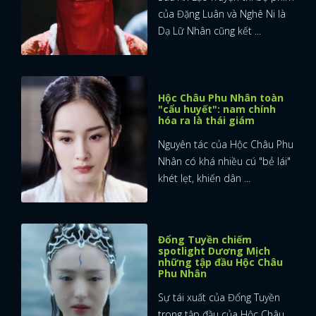
của Đặng Luân và Nghê Ni là
Dạ Lữ Nhân cũng kết ...
Hộc Châu Phu Nhân toàn
"cẩu huyết": nam chính
hóa ra là thái giám
Nguyên tác của Hộc Châu Phu
Nhân có khá nhiều cú "bẻ lái"
khét lẹt, khiến dân ...
Đổng Tuyền chiếm
spotlight Dương Mịch
những tập đầu Hộc Châu
Phu Nhân
Sự tái xuất của Đổng Tuyền
trong tập đầu của Hộc Châu