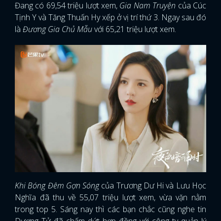
Đang có 69,54 triệu lượt xem,
Gia Nam Truyện
của Cúc
Tịnh Y và Tăng Thuấn Hy xếp ở vị trí thứ 3. Ngay sau đó
là
Đương Gia Chủ Mẫu
với 65,21 triệu lượt xem.
Khi Bóng Đêm Gợn Sóng
của Trương Dư Hi và Lưu Học
Nghĩa đã thu về 55,07 triệu lượt xem, vừa vặn nằm
trong top 5. Sáng nay thì các bạn chắc cũng nghe tin
Dương Tử đã chấm dứt hợp đồng với công ty quản lý