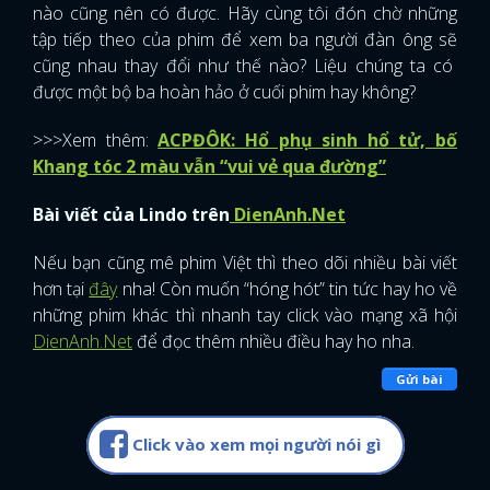
nào cũng nên có được. Hãy cùng tôi đón chờ những
tập tiếp theo của phim để xem ba người đàn ông sẽ
cũng nhau thay đổi như thế nào? Liệu chúng ta có
được một bộ ba hoàn hảo ở cuối phim hay không?
>>>Xem thêm:
ACPĐÔK: Hổ phụ sinh hổ tử, bố
Khang tóc 2 màu vẫn “vui vẻ qua đường”
Bài viết của Lindo trên
DienAnh.Net
Nếu bạn cũng mê phim Việt thì theo dõi nhiều bài viết
hơn tại
đây
nha! Còn muốn “hóng hót” tin tức hay ho về
những phim khác thì nhanh tay click vào mạng xã hội
DienAnh.Net
để đọc thêm nhiều điều hay ho nha.
Gửi bài
Click vào xem mọi người nói gì