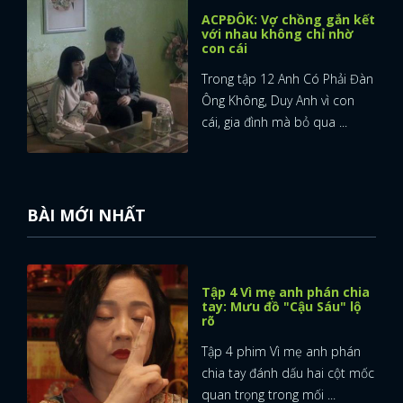
ACPĐÔK: Vợ chồng gắn kết
với nhau không chỉ nhờ
con cái
Trong tập 12 Anh Có Phải Đàn
Ông Không, Duy Anh vì con
cái, gia đình mà bỏ qua ...
BÀI MỚI NHẤT
Tập 4 Vì mẹ anh phán chia
tay: Mưu đồ "Cậu Sáu" lộ
rõ
Tập 4 phim Vì mẹ anh phán
chia tay đánh dấu hai cột mốc
quan trọng trong mối ...