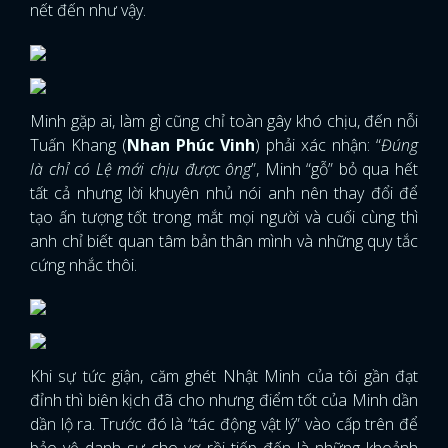
nết đến như vậy.
Minh gặp ai, làm gì cũng chỉ toàn gây khó chịu, đến nỗi
Tuấn Khang (
Nhan Phúc Vinh
) phải xác nhận: “
Đúng
là chỉ có Lệ mới chịu được ông
”, Minh “gỗ” bỏ qua hết
tất cả nhưng lời khuyên nhủ nói anh nên thay đổi để
tạo ấn tượng tốt trong mắt mọi người và cuối cùng thì
anh chỉ biết quan tâm bản thân mình và những quy tắc
cứng nhắc thôi.
Khi sự tức giận, căm ghét Nhật Minh của tôi gần đạt
đỉnh thì biên kịch đã cho nhưng điểm tốt của Minh dần
dần lộ ra. Trước đó là “tác động vật lý” vào cấp trên để
bảo vệ danh sự cho vợ rồi tiếp đến là những khoảnh