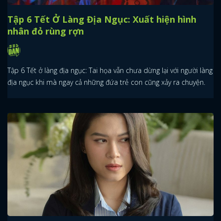
Tập 6 Tết Ở Làng Địa Ngục: Xuất hiện hình
nhân đỏ rùng rợn
Tập 6 Tết ở làng địa ngục: Tai họa vẫn chưa dừng lại với người làng
địa ngục khi mà ngay cả những đứa trẻ con cũng xảy ra chuyện.