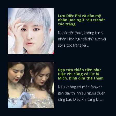
Lưu Diệc Phi và dàn mỹ
nhân Hoa ngữ "đu trend"
tóc trắng
Ngoài đời thực, không ít mỹ
nhân Hoa ngữ đã thử sức với
style tóc trắng và ...
Đẹp tựa thiên tiên như
Diệc Phi cũng có lúc bị
Mịch, Dĩnh dìm thê thảm
Nếu không có màn fanwar
gần đây thì nhiều người quên
rằng Lưu Diệc Phi từng bị ...