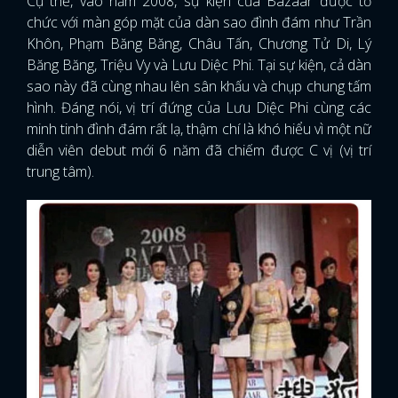
Cụ thể, vào năm 2008, sự kiện của Bazaar được tổ
chức với màn góp mặt của dàn sao đình đám như Trần
Khôn, Phạm Băng Băng, Châu Tấn, Chương Tử Di, Lý
Băng Băng, Triệu Vy và Lưu Diệc Phi. Tại sự kiện, cả dàn
sao này đã cùng nhau lên sân khấu và chụp chung tấm
hình. Đáng nói, vị trí đứng của Lưu Diệc Phi cùng các
minh tinh đình đám rất lạ, thậm chí là khó hiểu vì một nữ
diễn viên debut mới 6 năm đã chiếm được C vị (vị trí
trung tâm).