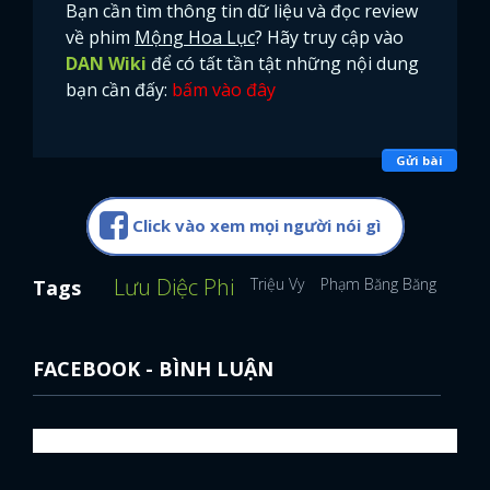
Bạn cần tìm thông tin dữ liệu và đọc review
về phim
Mộng Hoa Lục
? Hãy truy cập vào
DAN Wiki
để có tất tần tật những nội dung
bạn cần đấy:
bấm vào đây
Gửi bài
Click vào xem mọi người nói gì
Lưu Diệc Phi
Triệu Vy
Phạm Băng Băng
Châu
Tags
FACEBOOK - BÌNH LUẬN