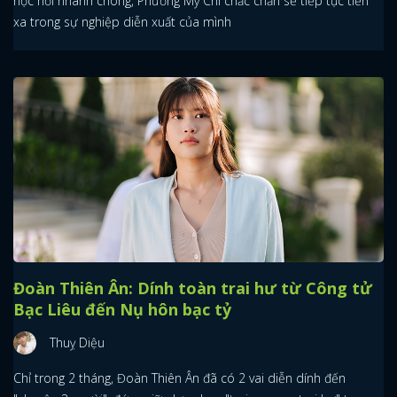
học hỏi nhanh chóng, Phương Mỹ Chi chắc chắn sẽ tiếp tục tiến
xa trong sự nghiệp diễn xuất của mình
Đoàn Thiên Ân: Dính toàn trai hư từ Công tử
Bạc Liêu đến Nụ hôn bạc tỷ
Thuỵ Diệu
Chỉ trong 2 tháng, Đoàn Thiên Ân đã có 2 vai diễn dính đến