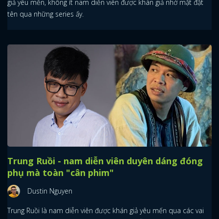
giả yêu mến, không ít nam diễn viên được khán giả nhớ mặt đặt
tên qua những series ấy.
Trung Ruồi - nam diễn viên duyên dáng đóng
phụ mà toàn "cân phim"
Dustin Nguyen
Trung Ruồi là nam diễn viên được khán giả yêu mến qua các vai