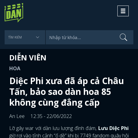
Toggle
navigati
DIỄN VIÊN
HOA
Diệc Phi xưa đã áp cả Châu
Tấn, bảo sao dàn hoa 85
không cùng đẳng cấp
An Lee
12:35 - 22/06/2022
Lỡ gây war với dàn lưu lượng đình đám,
Lưu Diệc Phi
giờ rơi vào tỉnh cảnh “ố dề” khi bị 7749 fandom quây hội