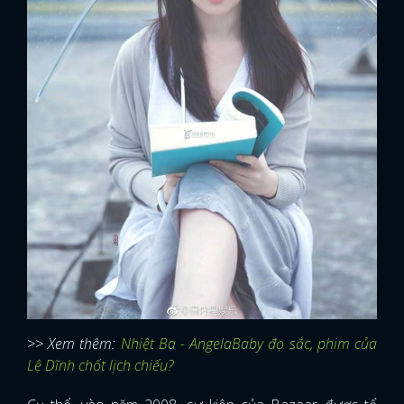
>> Xem thêm:
Nhiệt Ba - AngelaBaby đọ sắc, phim của
Lệ Dĩnh chốt lịch chiếu?