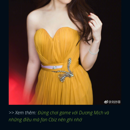
FACEBOOK
GOOGLE
>> Xem thêm:
Đừng chơi game với Dương Mịch và
những điều mà fan Cbiz nên ghi nhớ