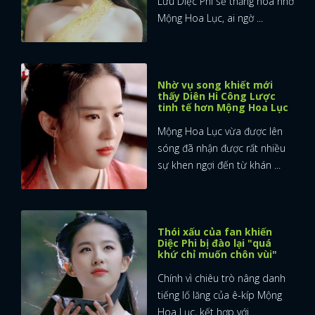
Lưu Diệc Phi sẽ thăng hoa nhờ
Mộng Hoa Lục, ai ngờ ...
Nhờ vụ song khiết mới
thấy Diên Hi Công Lược
tinh tế hơn Mộng Hoa Lục
Mộng Hoa Lục vừa được lên
sóng đã nhận được rất nhiều
sự khen ngợi đến từ khán ...
Thói xấu của fan khiến
Diệc Phi bị đào lại "quá
khứ chỉ muốn chôn vùi"
Chính vì chiêu trò nâng danh
tiếng lố lăng của ê-kíp Mộng
Hoa Lục, kết hợp với ...