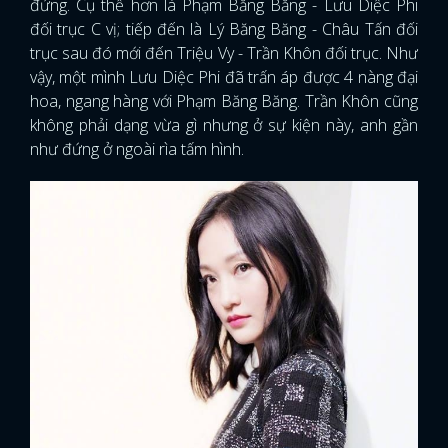
đứng. Cụ thể hơn là Phạm Băng Băng - Lưu Diệc Phi
đối trục C vị; tiếp đến là Lý Băng Băng - Châu Tấn đối
trục sau đó mới đến Triệu Vy - Trần Khôn đối trục. Như
vậy, một mình Lưu Diệc Phi đã trấn áp được 4 nàng đại
hoa, ngang hàng với Phạm Băng Băng. Trần Khôn cũng
không phải dạng vừa gì nhưng ở sự kiện này, anh gần
như đứng ở ngoài rìa tấm hình.