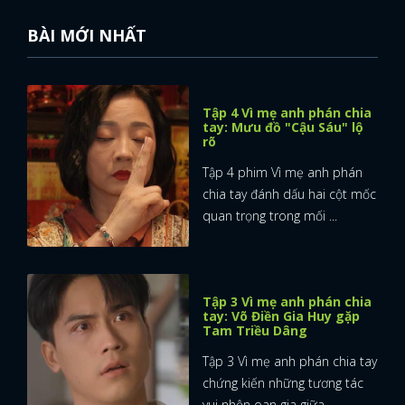
BÀI MỚI NHẤT
Tập 4 Vì mẹ anh phán chia
tay: Mưu đồ "Cậu Sáu" lộ
rõ
Tập 4 phim Vì mẹ anh phán
chia tay đánh dấu hai cột mốc
quan trọng trong mối ...
Tập 3 Vì mẹ anh phán chia
tay: Võ Điền Gia Huy gặp
Tam Triều Dâng
Tập 3 Vì mẹ anh phán chia tay
chứng kiến những tương tác
vui nhộn oan gia giữa ...