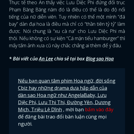
Thực tế theo An thấy việc Lưu Diệc Phi đứng đối trục
Phạm Băng Băng năm đó là điều có thể là do độ nổi
tiếng của nữ diễn viên. Tuy nhiên có thể một mình “đá
bay” dàn đại hoa là điều mà chỉ có “thần tiên tỷ tỷ” làm
được. Nói chung là “xu cà na” cho Lưu Diệc Phi mà
thôi. Nếu không có sự kiện “Cá mặn tiểu hamburger” thì
mấy tấm ảnh xưa cũ này chắc chẳng ai thèm để ý đâu.
* Bài viết của
An Lee
chia sẻ tại box
Blog sao Hoa
Nếu bạn quan tâm phim Hoa ngữ, đời sống
Cbiz hay những drama dưa hấp dẫn của
dàn sao Hoa ngữ như AngelaBaby, Lưu
Diệc Phi, Lưu Thi Thi, Đường Yên, Dương
Mịch, Triệu Lệ Dĩnh
, mời bạn
bấm vào đây
để đăng bài trao đổi bàn luận cùng mọi
người.