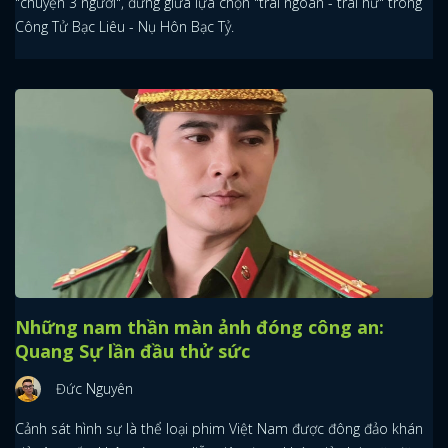
"chuyện 3 người", đứng giữa lựa chọn "trai ngoan - trai hư" trong
Công Tử Bạc Liêu - Nụ Hôn Bạc Tỷ.
Những nam thần màn ảnh đóng công an:
Quang Sự lần đầu thử sức
Đức Nguyên
Cảnh sát hình sự là thể loại phim Việt Nam được đông đảo khán