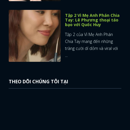
Tập 2 Vì Mẹ Anh Phán Chia
Tay: Lê Phương thoại táo
bạo với Quốc Huy
Tập 2 của Vì Mẹ Anh Phán
Chia Tay mang đến những
tràng cười dí dỏm và viral với
...
THEO DÕI CHÚNG TÔI TẠI