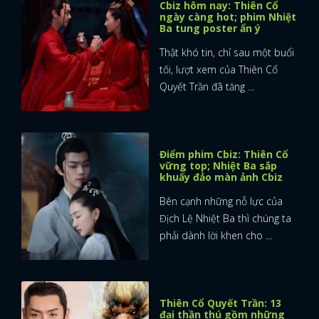
Cbiz hôm nay: Thiên Cổ
ngày càng hot; phim Nhiệt
Ba tung poster ẩn ý
Thật khó tin, chỉ sau một buổi
tối, lượt xem của Thiên Cổ
Quyết Trần đã tăng ...
Điểm phim Cbiz: Thiên Cổ
vững top; Nhiệt Ba sắp
khuấy đảo màn ảnh Cbiz
Bên cạnh những nỗ lực của
Địch Lệ Nhiệt Ba thì chúng ta
phải dành lời khen cho ...
Thiên Cổ Quyết Trần: 13
đại thần thú gồm những