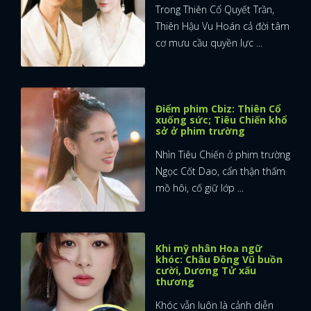
Trong Thiên Cổ Quyết Trần,
Thiên Hậu Vu Hoán cả đời tâm
cơ mưu cầu quyền lực ...
Điểm phim Cbiz: Thiên Cổ
xuống sức; Tiêu Chiến khổ
sở ở phim trường
Nhìn Tiêu Chiến ở phim trường
Ngọc Cốt Dao, cẩn thận thấm
mồ hôi, cố giữ lớp ...
Khi mỹ nhân Hoa ngữ
khóc: Châu Đông Vũ buồn
cười, Dương Tử xấu
thương
Khóc vẫn luôn là cảnh diễn