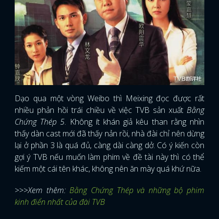
Dạo qua một vòng Weibo thì Meixing đọc được rất
nhiều phản hồi trái chiều về việc TVB sản xuất
Bằng
Chứng Thép 5
. Không ít khán giả kêu than rằng nhìn
thấy dàn cast mới đã thấy nản rồi, nhà đài chỉ nên dừng
lại ở phần 3 là quá đủ, càng dài càng dở. Có ý kiến còn
gợi ý TVB nếu muốn làm phim về đề tài này thì có thể
kiếm một cái tên khác, không nên ăn mày quá khứ nữa.
>>>Xem thêm:
Bằng Chứng Thép và những bộ phim
x
kinh điển nhất của đài TVB
ĐĂNG NHẬP