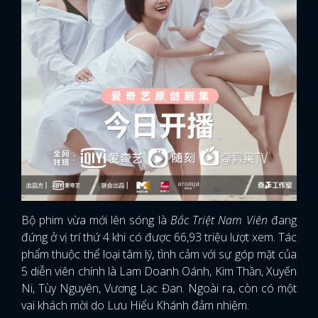
Bộ phim vừa mới lên sóng là
Bắc Triệt Nam Viên
đang
đứng ở vị trí thứ 4 khi có được 66,93 triệu lượt xem. Tác
phẩm thuộc thể loại tâm lý, tình cảm với sự góp mặt của
5 diễn viên chính là Lam Doanh Oánh, Kim Thần, Xuyến
Ni, Tùy Nguyên, Vương Lạc Đan. Ngoài ra, còn có một
vai khách mời do Lưu Hiểu Khánh đảm nhiệm.