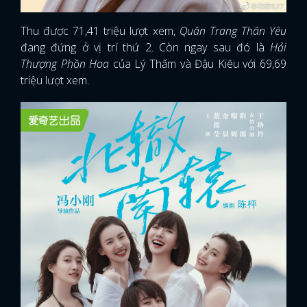
Thu được 71,41 triệu lượt xem,
Quân Trang Thân Yêu
đang đứng ở vị trí thứ 2. Còn ngay sau đó là
Hải
Thượng Phồn Hoa
của Lý Thấm và Đậu Kiêu với 69,69
triệu lượt xem.