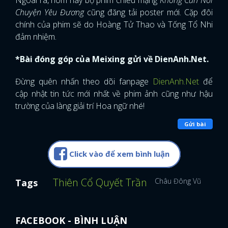
Ngoài ra, hôm nay bộ phim chiếu mạng
Không Cần Nói
Chuyện Yêu Đương
cũng đăng tải poster mới. Cặp đôi
chính của phim sẽ do Hoàng Tử Thao và Tống Tổ Nhi
đảm nhiệm.
*Bài đóng góp của Meixing gửi về DienAnh.Net.
Đừng quên nhấn theo dõi fanpage
DienAnh.Net
để
cập nhật tin tức mới nhất về phim ảnh cũng như hậu
trường của làng giải trí Hoa ngữ nhé!
Gửi bài
Click vào để xem bình luận
Thiên Cổ Quyết Trần
Châu Đông Vũ
Bằng 
Tags
FACEBOOK - BÌNH LUẬN