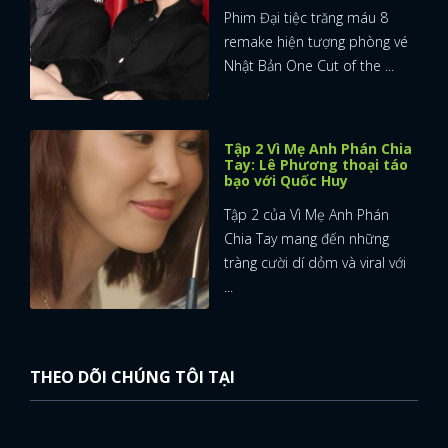
Phim Đại tiệc trăng máu 8
remake hiện tượng phòng vé
Nhật Bản One Cut of the ...
Tập 2 Vì Mẹ Anh Phán Chia
Tay: Lê Phương thoại táo
bạo với Quốc Huy
Tập 2 của Vì Mẹ Anh Phán
Chia Tay mang đến những
tràng cười dí dỏm và viral với
...
THEO DÕI CHÚNG TÔI TẠI