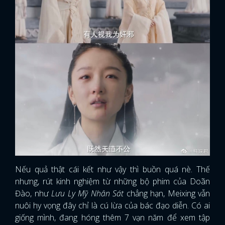
Nếu quả thật cái kết như vậy thì buồn quá nè. Thế
nhưng, rút kinh nghiệm từ những bộ phim của Doãn
Đào, như
Lưu Ly Mỹ Nhân Sát
chẳng hạn, Meixing vẫn
nuôi hy vọng đây chỉ là cú lừa của bác đạo diễn. Có ai
giống mình, đang hóng thêm 7 vạn năm để xem tập