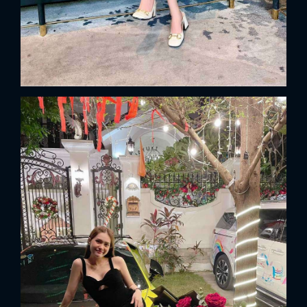
FACEBOOK
GOOGLE