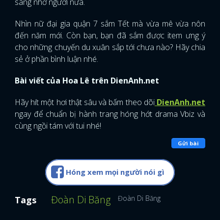
sang nhờ người nữa.
Nhìn nữ đại gia quận 7 sắm Tết mà vừa mê vừa nôn
đến năm mới. Còn bạn, bạn đã sắm được item ưng ý
cho những chuyến du xuân sắp tới chưa nào? Hãy chia
sẻ ở phần bình luận nhé.
Bài viết của Hoa Lê trên DienAnh.net
Hãy hít một hơi thật sâu và bấm theo dõi
DienAnh.net
ngay để chuẩn bị hành trang hóng hớt drama Vbiz và
cùng ngồi tám với tui nhé!
Gửi bài
Hóng xem mọi người nói gì
Đoàn Di Băng
Đoàn Di Băng
Tags