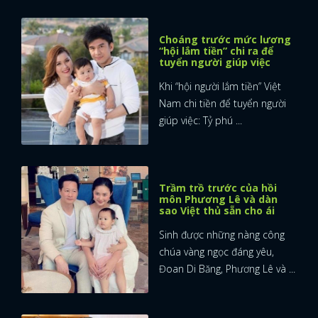
Choáng trước mức lương
“hội lắm tiền” chi ra để
tuyển người giúp việc
Khi “hội người lắm tiền” Việt
Nam chi tiền để tuyển người
giúp việc: Tỷ phú ...
Trầm trồ trước của hồi
môn Phương Lê và dàn
sao Việt thủ sẵn cho ái
Sinh được những nàng công
chúa vàng ngọc đáng yêu,
Đoan Di Băng, Phương Lê và ...