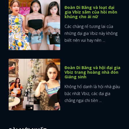
Đoàn Di Băng và loạt đại
gia Vbiz sắm của hồi môn
khủng cho ái nữ
Các chàng rể tương lai của
những đại gia Vbiz này không
biết nên vui hay nên ...
Đoàn Di Băng và hội đại gia
Vbiz trang hoàng nhà đón
Giáng sinh
Không hổ danh là hội nhà giàu
bậc nhất Vbiz, các đại gia
chẳng ngại chi tiền ...