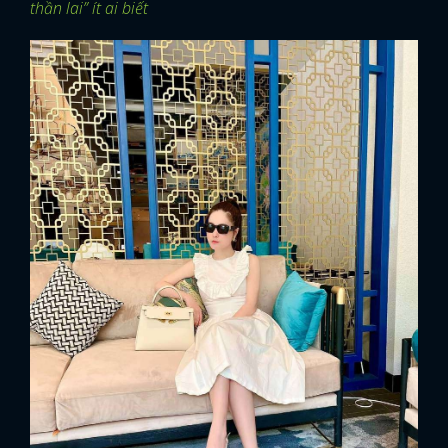
thần lai” ít ai biết
x
ĐĂNG NHẬP