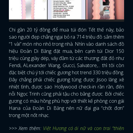
Chi gần 20 tỷ đồng để mua túi đón Tết thế này, bảo
sao người đẹp chẳng ngại bỏ ra 714 triệu đồ sắm thêm
“1 vài” món nho nhỏ trong nhà. Nhìn vào danh sách đồ
hiệu Đoàn Di Băng đặt mua, bên cạnh túi Dior 150
triệu cùng giày dép, váy đầm từ các thương đắt đỏ như
Fendi, ALexander Wang, Gucci, Salvatore,... thì tôi còn
đặc biệt chú ý tới chiếc gương hot trend 330 triệu đồng.
Đây chẳng phải chiếc gương từng được Jisoo lăng xê
nhiệt tình, được sao Hollywood check-in rần rần, đến
nỗi Ngọc Trinh cũng phải tậu cho bằng được. Bởi chiếc
gương có màu hồng phù hợp với thiết kế phòng con gái
Hana của Đoàn Di Băng nên nữ đại gia “chốt đơn”
trong một nốt nhạc.
>>> Xem thêm:
Việt Hương có ái nữ và con trai “thiên