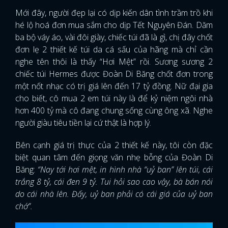
Mới đây, người đẹp lại có dịp kiến dân tình trầm trồ khi
hé lộ hoá đơn mua sắm cho dịp Tết Nguyên Đán. Dăm
ba bộ váy áo, vài đôi giày, chiếc túi đã là gì, chị đây chốt
đơn lẹ 2 thiết kế túi da cá sấu của hãng mà chỉ cần
nghe tên thôi là thấy “Hơi Mệt” rồi. Sương sương 2
chiếc túi Hermes được Đoàn Di Băng chốt đơn trong
một nốt nhạc có trị giá lên đến 17 tỷ đồng. Nữ đại gia
cho biết, cô mua 2 em túi này là để kỷ niệm ngôi nhà
hơn 400 tỷ mà cô đang chung sống cùng ông xã. Nghe
người giàu tiêu tiền lại cứ thật là hợp lý.
Bên cạnh giá trị thực của 2 thiết kế này, tôi còn đặc
biệt quan tâm đến giọng văn nhẹ bỗng của Đoàn Di
Băng:
“Nay tới hơi mệt, in hình nhà “uỷ ban” lên túi, cái
trắng 8 tỷ, cái đen 9 tỷ. Tui hỏi sao cao vậy, bà bán nói
do cái nhà lên. Đấy, uỷ ban phải có cái giá của uỷ ban
chớ”.