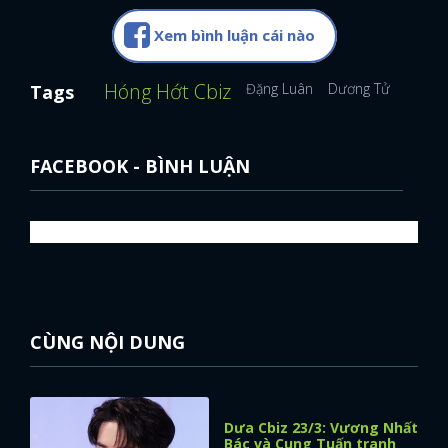
Xem bình luận cái nào
Hóng Hớt Cbiz
Đặng Luân
Dương Tử
Lý Th
Tags
FACEBOOK - BÌNH LUẬN
CÙNG NỘI DUNG
Dưa Cbiz 23/3: Vương Nhất
Bác và Cung Tuấn tranh