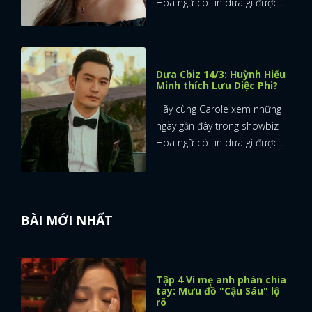
Hoa ngữ có tin dưa gì được ...
Dưa Cbiz 14/3: Huỳnh Hiểu
Minh thích Lưu Diệc Phi?
Hãy cùng Carole xem những
ngày gần đây trong showbiz
Hoa ngữ có tin dưa gì được ...
BÀI MỚI NHẤT
Tập 4 Vì mẹ anh phán chia
tay: Mưu đồ "Cậu Sáu" lộ
rõ