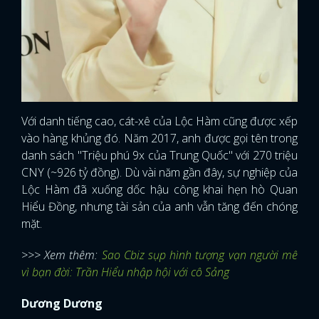
Với danh tiếng cao, cát-xê của Lộc Hàm cũng được xếp
vào hàng khủng đó. Năm 2017, anh được gọi tên trong
danh sách "Triệu phú 9x của Trung Quốc" với 270 triệu
CNY (~926 tỷ đồng). Dù vài năm gần đây, sự nghiệp của
Lộc Hàm đã xuống dốc hậu công khai hẹn hò Quan
Hiểu Đồng, nhưng tài sản của anh vẫn tăng đến chóng
mặt.
>>> Xem thêm:
Sao Cbiz sụp hình tượng vạn người mê
vì bạn đời: Trần Hiểu nhập hội với cô Sảng
Dương Dương