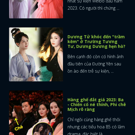
nhất sự kiện Weibo đầu năm
2023. Có người thì chứng ...
Dương Tử khóc đến "trầm
kẽm" ở Trường Tương
Tư, Dương Dương hẹn hò?
Bên cạnh đó còn có hình ảnh
đầu tiên của Đường Yên sau
ồn ào đến trễ sự kiện, ...
Hàng ghế đắt giá 2023: Ba
- Chiến cố né thính, Phi chê
Mịch rõ ràng
Chỉ ngồi cùng hàng ghế thôi
nhưng các tiểu hoa 85 có lắm
drama, đặc biệt là ...