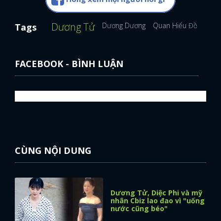
Dương Tử
Dương Dương
Quan Hiểu Đồng
Lộ
Tags
FACEBOOK - BÌNH LUẬN
CÙNG NỘI DUNG
Dương Tử, Diệc Phi và mỹ
nhân Cbiz lao đao vì "uống
nước cũng béo"