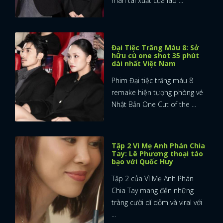
màn tái xuất của lão ...
Đại Tiệc Trăng Máu 8: Sở
hữu cú one shot 35 phút
dài nhất Việt Nam
Phim Đại tiệc trăng máu 8
remake hiện tượng phòng vé
Nhật Bản One Cut of the ...
Tập 2 Vì Mẹ Anh Phán Chia
Tay: Lê Phương thoại táo
bạo với Quốc Huy
Tập 2 của Vì Mẹ Anh Phán
Chia Tay mang đến những
tràng cười dí dỏm và viral với
...