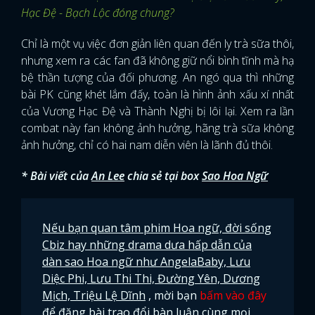
Hạc Đệ - Bạch Lộc đóng chung?
Chỉ là một vụ việc đơn giản liên quan đến ly trà sữa thôi,
nhưng xem ra các fan đã không giữ nổi bình tĩnh mà hạ
bệ thần tượng của đối phương. An ngó qua thì những
bài PK cũng khét lắm đấy, toàn là hình ảnh xấu xí nhất
của Vương Hạc Đệ và Thành Nghị bị lôi lại. Xem ra lần
combat này fan không ảnh hưởng, hãng trà sữa không
ảnh hưởng, chỉ có hai nam diễn viên là lãnh đủ thôi.
* Bài viết của
An Lee
chia sẻ tại box
Sao Hoa Ngữ
Nếu bạn quan tâm phim Hoa ngữ, đời sống
Cbiz hay những drama dưa hấp dẫn của
dàn sao Hoa ngữ như AngelaBaby, Lưu
Diệc Phi, Lưu Thi Thi, Đường Yên, Dương
x
ĐĂNG NHẬP
Mịch, Triệu Lệ Dĩnh
, mời bạn
bấm vào đây
để đăng bài trao đổi bàn luận cùng mọi