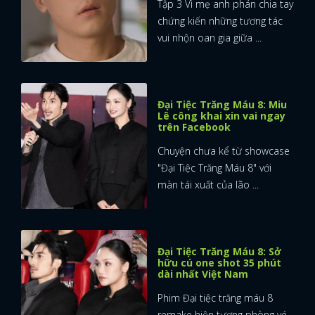
Tập 3 Vì mẹ anh phán chia tay
chứng kiến những tương tác
vui nhộn oan gia giữa ...
Đại Tiệc Trăng Máu 8: Miu
Lê công khai xin vai ngay
trên Facebook
Chuyện chưa kể từ showcase
"Đại Tiệc Trăng Máu 8" với
màn tái xuất của lão ...
Đại Tiệc Trăng Máu 8: Sở
hữu cú one shot 35 phút
dài nhất Việt Nam
Phim Đại tiệc trăng máu 8
remake hiện tượng phòng vé