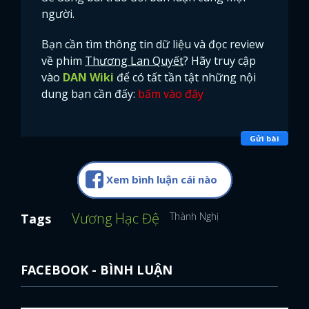
người.
FACEBOOK
GOOGLE
Bạn cần tìm thông tin dữ liệu và đọc review
về phim
Thương Lan Quyết
? Hãy truy cập
vào
DAN Wiki
để có tất tần tật những nội
dung bạn cần đấy:
bấm vào đây
Gửi bài
Xem bình luận cái nào
Vương Hạc Đệ
Thành Nghị
Tags
FACEBOOK - BÌNH LUẬN