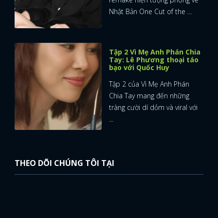
Nhật Bản One Cut of the ...
Tập 2 Vì Mẹ Anh Phán Chia
Tay: Lê Phương thoại táo
bạo với Quốc Huy
Tập 2 của Vì Mẹ Anh Phán
Chia Tay mang đến những
tràng cười dí dỏm và viral với
...
THEO DÕI CHÚNG TÔI TẠI