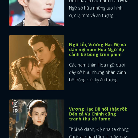
Dưới đây là các nam thần Hoa
Ngữ sở hữu những tạo hình
cực lạ mắt và ấn tượng ...
Ngô Lỗi, Vương Hạc Đệ và
dàn mỹ nam Hoa Ngữ đọ
cảnh bế bồng trên phim
Các nam thần Hoa ngữ dưới
đây sở hữu những phân cảnh
bế bồng cực kỳ ấn tượng ...
Vương Hạc Đệ nổi thật rồi:
Đến cả Vu Chính cũng
tranh thủ ké fame
Thời vô danh, Đệ nhà ta chẳng
được ai quan tâm gì mấy, nay