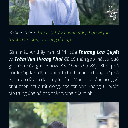
>> Xem thêm:
Triệu Lộ Tư và hành động bảo vệ fan
trước đám đông vô cùng ấm áp
Gần nhất, An thấy nam chính của
Thương Lan Quyết
và
Trầm Vụn Hương Phai
đã có màn góp mặt tại buổi
ghi hình của gameshow
Xin Chào Thứ Bảy
. Khỏi phải
nói, lượng fan đến support cho hai anh chàng cứ phải
gọi là lấp đầy cả đài truyền hình. Mặc cho nắng nóng và
phải chen chúc rất đông, các fan vẫn không lùi bước,
tập trung ủng hộ cho thần tượng của mình.