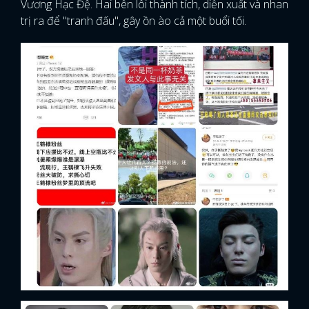
Vương Hạc Đệ. Hai bên lôi thành tích, diễn xuất và nhan
trị ra để "tranh đấu", gây ồn ào cả một buổi tối.