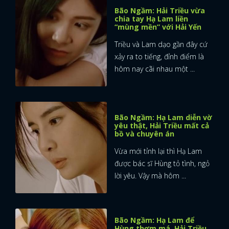
Bão Ngầm: Hải Triều vừa
chia tay Hạ Lam liền
“mùng mền” với Hải Yến
Triều và Lam dạo gần đây cứ
xảy ra to tiếng, đỉnh điểm là
hôm nay cãi nhau một ...
Bão Ngầm: Hạ Lam diễn vờ
yêu thật, Hải Triều mất cả
bồ và chuyên án
Vừa mới tỉnh lại thì Hạ Lam
được bác sĩ Hùng tỏ tình, ngỏ
lời yêu. Vậy mà hôm ...
Bão Ngầm: Hạ Lam để
Hùng thơm má, Hải Triều