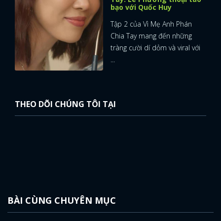
bạo với Quốc Huy
Tập 2 của Vì Mẹ Anh Phán
Chia Tay mang đến những
tràng cười dí dỏm và viral với
...
THEO DÕI CHÚNG TÔI TẠI
BÀI CÙNG CHUYÊN MỤC