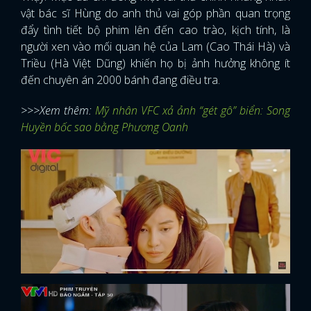
vật bác sĩ Hùng do anh thủ vai góp phần quan trọng
đẩy tình tiết bộ phim lên đến cao trào, kịch tính, là
người xen vào mối quan hệ của Lam (Cao Thái Hà) và
Triều (Hà Việt Dũng) khiến họ bị ảnh hưởng không ít
đến chuyên án 2000 bánh đang điều tra.
>>>Xem thêm:
Mỹ nhân VFC xả ảnh “gét gô” biển: Song
Huyền bốc sao bằng Phương Oanh