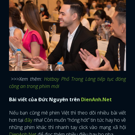
>>>Xem thêm:
Hotboy Phố Trong Làng tiếp tục đóng
công an trong phim mới
Bài viết của Đức Nguyên trên
DienAnh.Net
Nếu bạn cũng mê phim Việt thì theo dõi nhiều bài viết
hơn tại
đây
nha! Còn muốn “hóng hót” tin tức hay ho về
x
ĐĂNG NHẬP
những phim khác thì nhanh tay click vào mạng xã hội
DienAnh.Net
để đọc thêm nhiều điều hay ho nha.