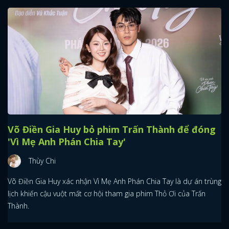
Võ Điền Gia Huy bỏ phim Trấn Thành để đóng
'Vì Mẹ Anh Phán Chia Tay'
Thùy Chi
Võ Điền Gia Huy xác nhận Vì Mẹ Anh Phán Chia Tay là dự án trùng
lịch khiến cậu vuột mất cơ hội tham gia phim Thỏ Ơi của Trấn
Thành.