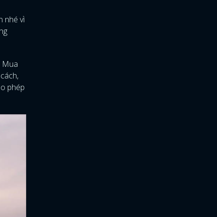
n nhé vì
ũng
. Mua
 cách,
cho phép