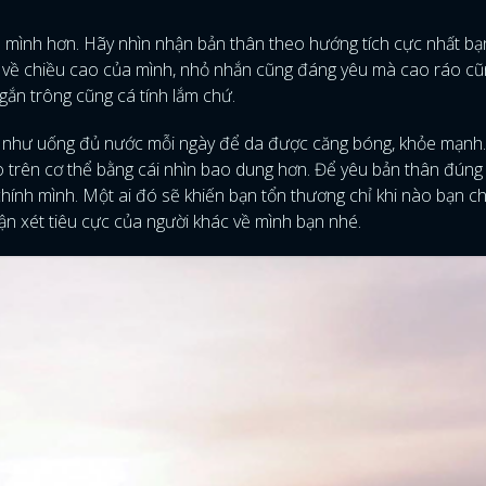
n mình hơn. Hãy nhìn nhận bản thân theo hướng tích cực nhất bạ
ti về chiều cao của mình, nhỏ nhắn cũng đáng yêu mà cao ráo c
ngắn trông cũng cá tính lắm chứ.
n như uống đủ nước mỗi ngày để da được căng bóng, khỏe mạnh
o trên cơ thể bằng cái nhìn bao dung hơn. Để yêu bản thân đúng
hính mình. Một ai đó sẽ khiến bạn tổn thương chỉ khi nào bạn 
ận xét tiêu cực của người khác về mình bạn nhé.