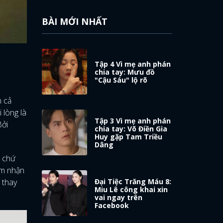
BÀI MỚI NHẤT
Tập 4 Vì mẹ anh phán
chia tay: Mưu đồ
"Cậu Sáu" lộ rõ
n cả
 lòng là
Tập 3 Vì mẹ anh phán
Bởi
chia tay: Võ Điền Gia
Huy gặp Tam Triều
Dâng
h chứ
ảm nhận
 thay
Đại Tiệc Trăng Máu 8:
Miu Lê công khai xin
vai ngay trên
Facebook