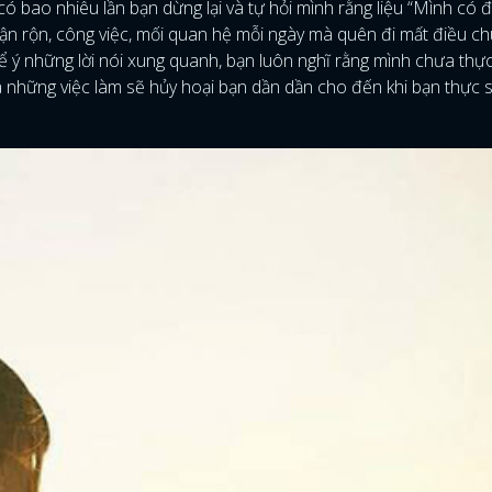
ó bao nhiêu lần bạn dừng lại và tự hỏi mình rằng liệu “Mình có 
ận rộn, công việc, mối quan hệ mỗi ngày mà quên đi mất điều ch
ể ý những lời nói xung quanh, bạn luôn nghĩ rằng mình chưa thự
là những việc làm sẽ hủy hoại bạn dần dần cho đến khi bạn thực s