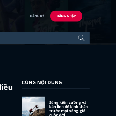
ĐĂNG KÝ
ĐĂNG NHẬP
CÙNG NỘI DUNG
điều
Sống kiên cường và
bản lĩnh để bình thản
trước mọi sóng gió
cuộc đời