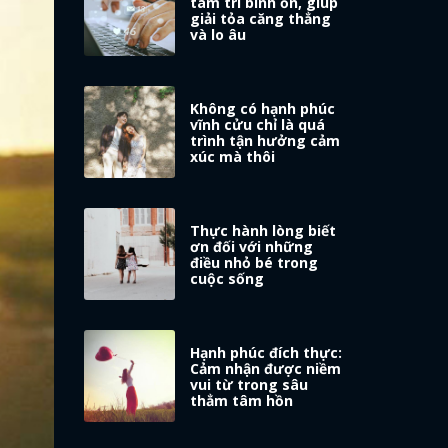
tâm trí bình ổn, giúp
giải tỏa căng thẳng
và lo âu
Không có hạnh phúc
vĩnh cửu chỉ là quá
trình tận hưởng cảm
xúc mà thôi
Thực hành lòng biết
ơn đối với những
điều nhỏ bé trong
cuộc sống
Hạnh phúc đích thực:
Cảm nhận được niềm
vui từ trong sâu
thẳm tâm hồn