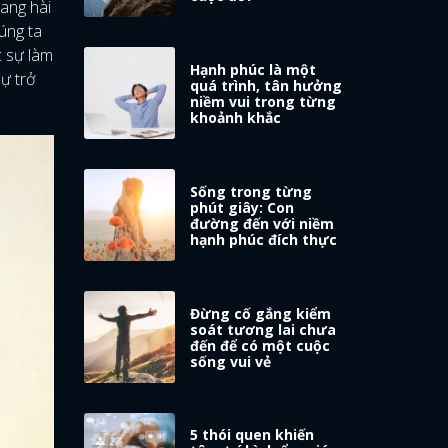
đang hài
úng ta
c sự làm
Hạnh phúc là một
ự trở
quá trình, tân hưởng
niềm vui trong từng
khoảnh khắc
Sống trong từng
phút giây: Con
đường đến với niềm
hạnh phúc đích thực
Đừng cố gắng kiểm
soát tương lai chưa
đến để có một cuộc
sống vui vẻ
5 thói quen khiến