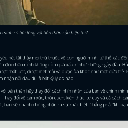
 mình có hài lòng với bản thân của hiện tại?
n yêu hết tất thảy mọi thứ thuộc về con người mình, từ thể xác đế
rên đôi chân mình không còn quá xấu xí như những ngày đầu. Hài
ược “bất lực”, được mệt mỏi và được òa khóc như một đứa trẻ. 
m nhận nỗi đau dù là bất kỳ lý do nào.
 với bản thân hãy thay đổi cách nhìn nhận của bạn về chính mìn
 Thay đổi về cảm xúc, thói quen, kiến thức, tư duy và cả cách c
ôi, bạn sẽ nhanh chóng nhận ra sự khác biệt. Chẳng phải “khi bạn