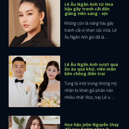
Lê Âu Ngân Anh từ Hoa
hậu gây tranh cãi đến
giảng viên sang - xịn
Không còn là nàng hậu gây
tranh cãi vì nhan sắc nữa, Lê
Âu Ngân Anh giờ đã là ...
Lê Âu Ngân Anh vượt qua
ồn ào quá khứ, viên mãn
bên chồng điển trai
Từng là một trong những mỹ
nhân bị khán giả phàn nàn
nhiều nhất Vbiz, nay Lê u ...
Hoa hậu Jolie Nguyễn thay