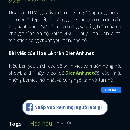
FACEBOOK
GOOGLE
Hoa hậu HTV ngày ấy khiến nhiều người ngưỡng mộ khi
đẹp người đẹp nết, tài năng, giỏi giang lại có gia đình ấm
êm, hạnh phúc. Sự nỗ lực, cố gắng và cống hiến của cô
cho gia đình, xã hội khiến NSƯT Thuý Hoa luôn là cái
tên khiến công chúng yêu mến, học hỏi.
Bài viết của Hoa Lê trên DienAnh.net
Nếu bạn yêu thích các bộ phim Việt và muốn hóng hớt
showbiz thì hãy theo dõi
DienAnh.net
để cập nhật
những bài viết mới nhất và cùng ngồi tám với tui nhé!
Gửi bài
Nhấp vào xem mọi người nói gì
Hoa hậu
Hoa hậu
Tags