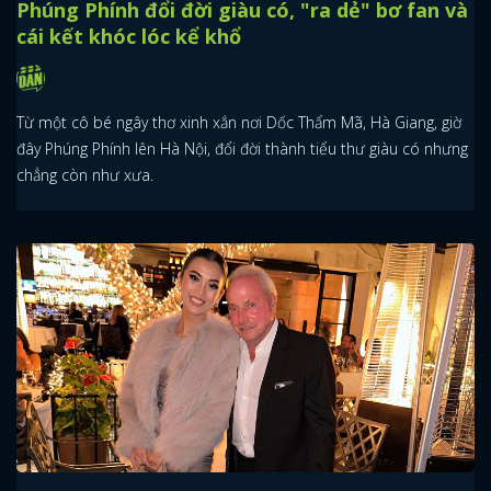
Phúng Phính đổi đời giàu có, "ra dẻ" bơ fan và
cái kết khóc lóc kể khổ
Từ một cô bé ngây thơ xinh xắn nơi Dốc Thẩm Mã, Hà Giang, giờ
đây Phúng Phính lên Hà Nội, đổi đời thành tiểu thư giàu có nhưng
chẳng còn như xưa.