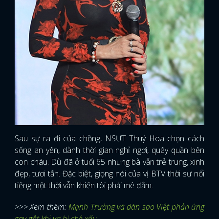
Sau sự ra đi của chồng, NSƯT Thuý Hoa chọn cách
sống an yên, dành thời gian nghỉ ngơi, quây quần bên
con cháu. Dù đã ở tuổi 65 nhưng bà vẫn trẻ trung, xinh
đẹp, tươi tắn. Đặc biệt, giọng nói của vị BTV thời sự nổi
tiếng một thời vẫn khiến tôi phải mê đắm.
x
ĐĂNG NHẬP
>>> Xem thêm:
Mạnh Trường và dàn sao Việt phản ứng
gay gắt khi vợ bị chê xấu