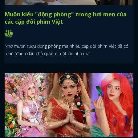
Muôn kiểu "động phòng" trong hơi men của
các cặp đôi phim Việt
Nhờ mượn rượu động phòng mà nhiều cặp đôi phim Việt đã có
màn “đánh dấu chủ quyền” một lần nhớ mãi.