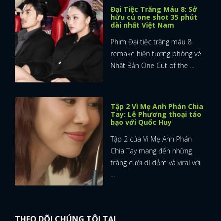
Đại Tiệc Trăng Máu 8: Sở
hữu cú one shot 35 phút
dài nhất Việt Nam
Phim Đại tiệc trăng máu 8
remake hiện tượng phòng vé
Nhật Bản One Cut of the ...
Tập 2 Vì Mẹ Anh Phán Chia
Tay: Lê Phương thoại táo
bạo với Quốc Huy
Tập 2 của Vì Mẹ Anh Phán
Chia Tay mang đến những
tràng cười dí dỏm và viral với
...
THEO DÕI CHÚNG TÔI TẠI