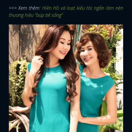
>>> Xem thêm:
Hiền Hồ và loạt kiểu tóc ngắn làm nên
thương hiệu "búp bê sống"