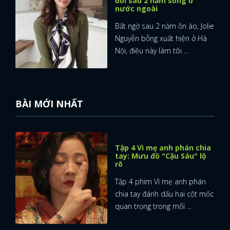
đổi sau 2 năm sống ở
nước ngoài
Bất ngờ sau 2 năm ồn ào, Jolie
Nguyễn bỗng xuất hiện ở Hà
Nội, điều này làm tôi ...
BÀI MỚI NHẤT
Tập 4 Vì mẹ anh phán chia
tay: Mưu đồ "Cậu Sáu" lộ
rõ
Tập 4 phim Vì mẹ anh phán
chia tay đánh dấu hai cột mốc
quan trọng trong mối ...