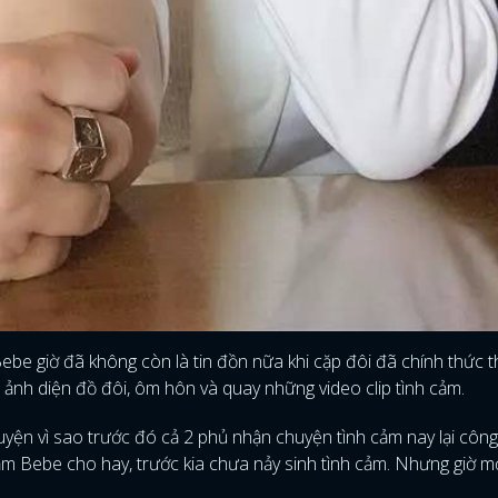
be giờ đã không còn là tin đồn nữa khi cặp đôi đã chính thức 
ảnh diện đồ đôi, ôm hôn và quay những video clip tình cảm.
yện vì sao trước đó cả 2 phủ nhận chuyện tình cảm nay lại công 
ắm Bebe cho hay, trước kia chưa nảy sinh tình cảm. Nhưng giờ m