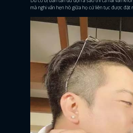
Dù có bị bàn tán dữ dội ra sao thì cả hai vẫn khô
mà nghi vấn hẹn hò giữa họ cứ liên tục được đặt r