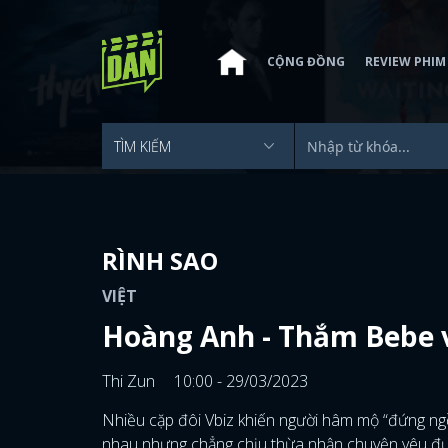
CỘNG ĐỒNG
REVIEW PHIM
RÌNH SAO
VIỆT
Hoàng Anh - Thắm Bebe v
Thi Zun
10:00 - 29/03/2023
Nhiều cặp đôi Vbiz khiến người hâm mộ “đứng ngồ
nhau nhưng chẳng chịu thừa nhận chuyện yêu đươ