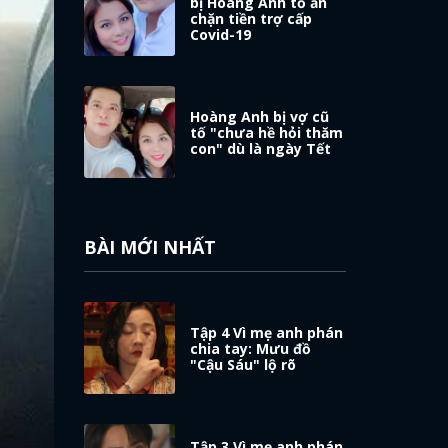
bị Hoàng Anh tố ăn
chặn tiền trợ cấp
Covid-19
Hoàng Anh bị vợ cũ
tố "chưa hề hỏi thăm
con" dù là ngày Tết
BÀI MỚI NHẤT
Tập 4 Vì mẹ anh phán
chia tay: Mưu đồ
"Cậu Sáu" lộ rõ
Tập 3 Vì mẹ anh phán