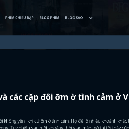
PHIM CHIẾU RẠP
BLOG PHIM
BLOG SAO
à các cặp đôi ỡm ờ tình cảm ở V
i không yên" khi cứ ỡm ờ tình cảm. Họ để lộ nhiều khoảnh khắc
ng. Tuy nhiên sau một khoảng thời gian mập mờ thì tôi thấy cũ