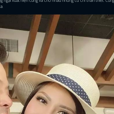
ng ngại xuất hiện cùng và cho nhau những cử chỉ thân thiết. Cũng
a.
ĐĂNG NHẬP