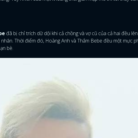
be
đã bị chỉ trích dữ dội khi cả chồng và vợ cũ của cả hai đều lên
ôn nhân. Thời điểm đó, Hoàng Anh và Thắm Bebe đều một mực p
bạn bè.