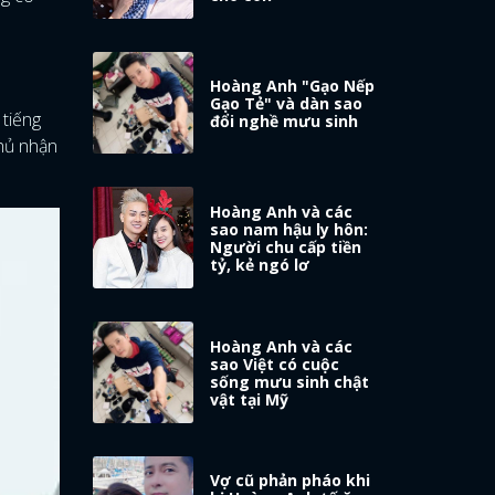
Hoàng Anh "Gạo Nếp
Gạo Tẻ" và dàn sao
 tiếng
đổi nghề mưu sinh
hủ nhận
Hoàng Anh và các
sao nam hậu ly hôn:
Người chu cấp tiền
tỷ, kẻ ngó lơ
Hoàng Anh và các
sao Việt có cuộc
sống mưu sinh chật
vật tại Mỹ
Vợ cũ phản pháo khi