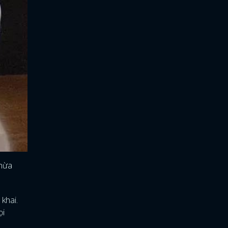
thừa
khai.
ọi