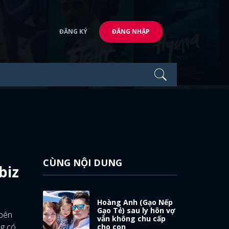
ĐĂNG KÝ
ĐĂNG NHẬP
CÙNG NỘI DUNG
biz
Hoàng Anh (Gạo Nếp
Gạo Tẻ) sau ly hôn vợ
 bên
vẫn không chu cấp
ng có
cho con