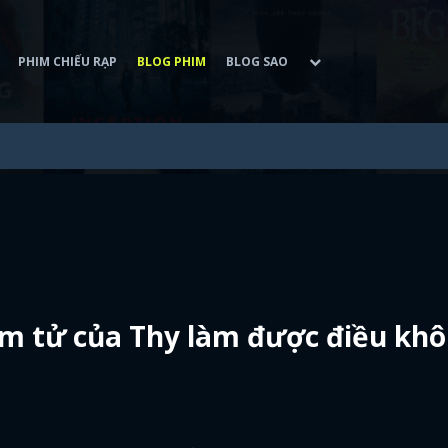
PHIM CHIẾU RẠP
BLOG PHIM
BLOG SAO
m tử của Thy làm được điều kh