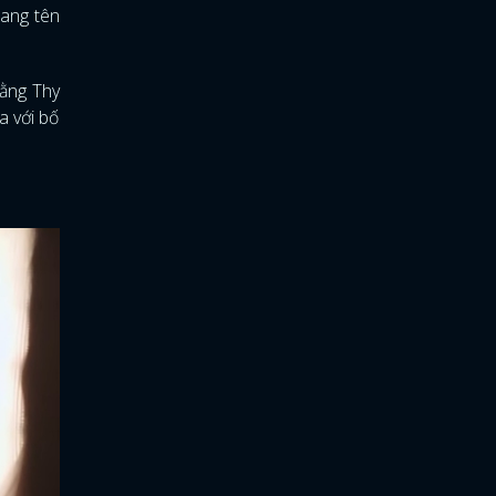
mang tên
rằng Thy
a với bố