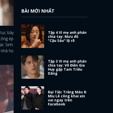
BÀI MỚI NHẤT
 tục bày
Tập 4 Vì mẹ anh phán
chia tay: Mưu đồ
 công ép
"Cậu Sáu" lộ rõ
ác Sinh.
ỏ nhà họ
Tập 3 Vì mẹ anh phán
chia tay: Võ Điền Gia
Huy gặp Tam Triều
Dâng
Đại Tiệc Trăng Máu 8:
Miu Lê công khai xin
vai ngay trên
Facebook