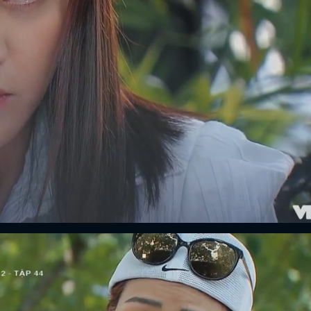
FACEBOOK
GOOGLE