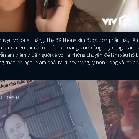
chuyện với ông Thắng, Thy đã không kìm được cơn phẫn uất, liên
ù lu bù loa lên, làm ầm ĩ nhà họ Hoàng, cuối cùng Thy cũng thành
vẫn âm thầm thuê người vẽ vời ra những chuyện để làm xấu hổ b
ng thắn đề nghị Nam phải ra đi tay trắng, ly hôn Long và rời b