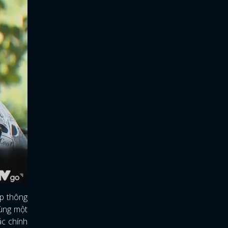
ấp thông
cùng một
ác chính