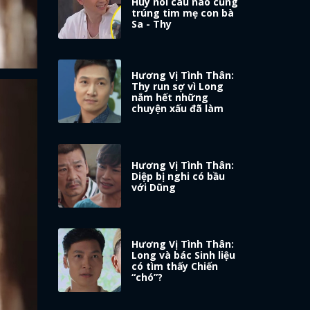
Huy nói câu nào cũng
trúng tim mẹ con bà
Sa - Thy
Hương Vị Tình Thân:
Thy run sợ vì Long
nắm hết những
chuyện xấu đã làm
Hương Vị Tình Thân:
Diệp bị nghi có bầu
với Dũng
Hương Vị Tình Thân:
Long và bác Sinh liệu
có tìm thấy Chiến
“chó”?