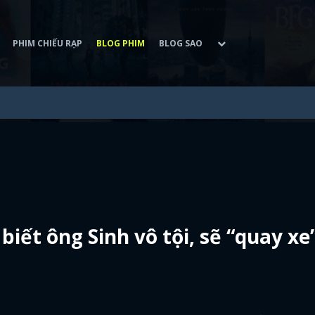
PHIM CHIẾU RẠP
BLOG PHIM
BLOG SAO
iết ông Sinh vô tội, sẽ “quay xe