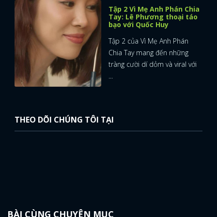
Tập 2 Vì Mẹ Anh Phán Chia
Tay: Lê Phương thoại táo
bạo với Quốc Huy
Tập 2 của Vì Mẹ Anh Phán
Chia Tay mang đến những
tràng cười dí dỏm và viral với
...
THEO DÕI CHÚNG TÔI TẠI
BÀI CÙNG CHUYÊN MỤC