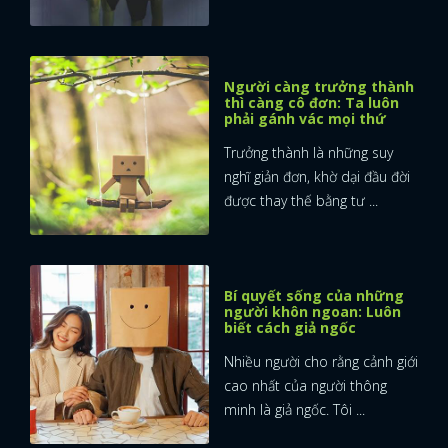
Người càng trưởng thành
thì càng cô đơn: Ta luôn
phải gánh vác mọi thứ
Trưởng thành là những suy
nghĩ giản đơn, khờ dại đầu đời
được thay thế bằng tư ...
Bí quyết sống của những
người khôn ngoan: Luôn
biết cách giả ngốc
Nhiều người cho rằng cảnh giới
cao nhất của người thông
x
minh là giả ngốc. Tôi ...
ĐĂNG NHẬP