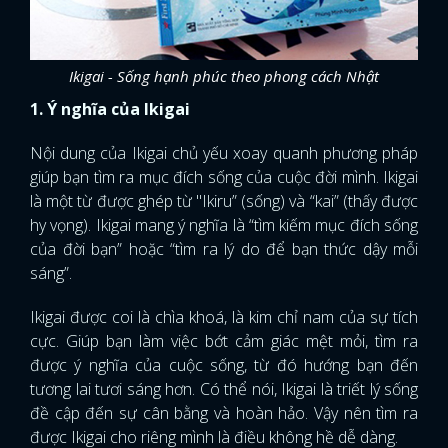
Ikigai - Sống hạnh phúc theo phong cách Nhật
1. Ý nghĩa của Ikigai
Nội dung của Ikigai chủ yếu xoay quanh phương pháp
giúp bạn tìm ra mục đích sống của cuộc đời mình. Ikigai
là một từ được ghép từ "Ikiru” (sống) và “kai” (thấy được
hy vọng). Ikigai mang ý nghĩa là “tìm kiếm mục đích sống
của đời bạn” hoặc “tìm ra lý do để bạn thức dậy mỗi
sáng”.
Ikigai được coi là chìa khoá, là kim chỉ nam của sự tích
cực. Giúp bạn làm việc bớt cảm giác mệt mỏi, tìm ra
được ý nghĩa của cuộc sống, từ đó hướng bạn đến
tương lai tươi sáng hơn. Có thể nói, Ikigai là triết lý sống
đề cập đến sự cân bằng và hoàn hảo. Vậy nên tìm ra
được Ikigai cho riêng mình là điều không hề dễ dàng.