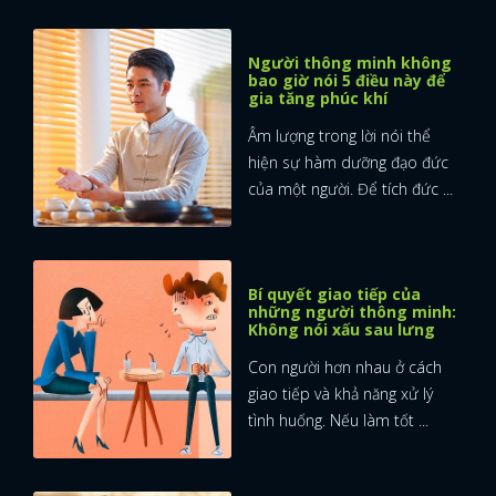
FACEBOOK
GOOGLE
Người thông minh không
bao giờ nói 5 điều này để
gia tăng phúc khí
Âm lượng trong lời nói thể
hiện sự hàm dưỡng đạo đức
của một người. Để tích đức ...
Bí quyết giao tiếp của
những người thông minh:
Không nói xấu sau lưng
Con người hơn nhau ở cách
giao tiếp và khả năng xử lý
tình huống. Nếu làm tốt ...