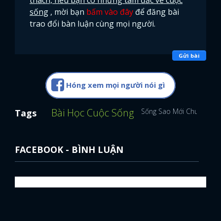
thách, nếu bạn có những tâm đắc về cuộc
sống
, mời bạn
bấm vào đây
để đăng bài
trao đổi bàn luận cùng mọi người.
Gửi bài
Hóng xem mọi người nói gì
Bài Học Cuộc Sống
Sống Sao Mới Chuẩn
Tags
FACEBOOK - BÌNH LUẬN