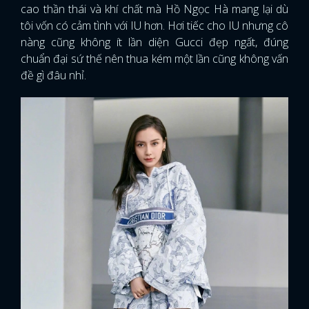
cao thần thái và khí chất mà Hồ Ngọc Hà mang lại dù
tôi vốn có cảm tình với IU hơn. Hơi tiếc cho IU nhưng cô
nàng cũng không ít lần diện Gucci đẹp ngất, đúng
chuẩn đại sứ thế nên thua kém một lần cũng không vấn
đề gì đâu nhỉ.