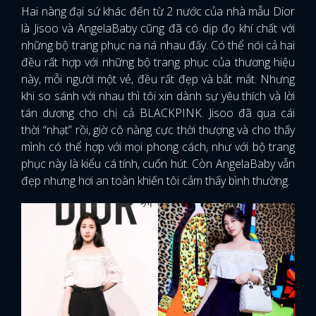
Hai nàng đại sứ khác đến từ 2 nước của nhà mẫu Dior
là Jisoo và AngelaBaby cũng đã có dịp đọ khí chất với
những bộ trang phục na ná nhau đấy. Có thể nói cả hai
đều rất hợp với những bộ trang phục của thương hiệu
này, mỗi người một vẻ, đều rất đẹp và bắt mắt. Nhưng
khi so sánh với nhau thì tôi xin dành sự yêu thích và lời
tán dương cho chị cả BLACKPINK. Jisoo đã qua cái
thời “nhạt” rồi, giờ cô nàng cực thời thượng và cho thấy
mình có thể hợp với mọi phong cách, như với bộ trang
phục này là kiểu cá tính, cuốn hút. Còn AngelaBaby vẫn
đẹp nhưng hơi an toàn khiến tôi cảm thấy bình thường.