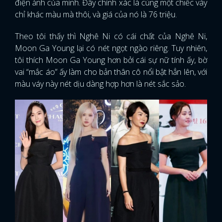
điện ảnh của mình. Đây chính xác là cùng một chiếc váy
chỉ khác màu mà thôi, và giá của nó là 76 triệu.
Theo tôi thấy thì Nghê Ni có cái chất của Nghê Ni,
Moon Ga Young lại có nét ngọt ngào riêng. Tuy nhiên,
tôi thích Moon Ga Young hơn bởi cái sự nữ tính ấy, bờ
vai “mắc áo” ấy làm cho bản thân cô nổi bật hẳn lên, với
màu váy này nét dịu dàng hợp hơn là nét sắc sảo.