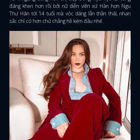
đáng khen hơn rồi bởi nữ diễn viên xứ Hàn hơn Ngu
Thư Hân tới 14 tuổi mà vóc dáng lẫn thần thái, nhan
sắc chỉ có hơn chứ chẳng hề kém đâu nhé.