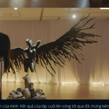
m của mình. Kết quả của tập cuối lên sóng tối qua đã chứng kiế