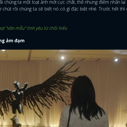
ãi chúng ta một loạt ảnh mới cực chất, thế nhưng điểm nhấn lại 
 chút rồi chúng ta sẽ biết nó có gì đặc biệt nhé. Trước hết thì 
oạt "văn mẫu" tình yêu từ chối hiểu
ting ảm đạm