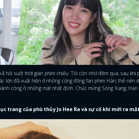
FACEBOOK
GOOGLE
ã hội suốt thời gian phim chiếu. Tôi còn nhớ đêm qua, sau khi 
g tác lớn đã xuất hiện ở những cộng đồng fan phim Hàn, thế nên d
m thành công ở những mặt nhất định. Chúc mừng Song Kang, Ha
phục trang của phù thủy Jo Hee Ra và sự cố khi mới ra mắ