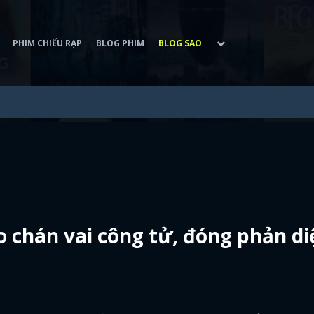
PHIM CHIẾU RẠP
BLOG PHIM
BLOG SAO
o chán vai công tử, đóng phản di