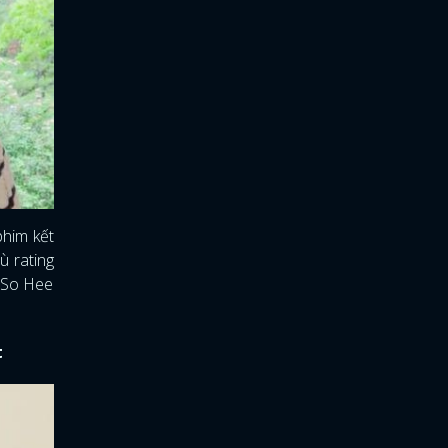
phim kết
ù rating
n So Hee
t