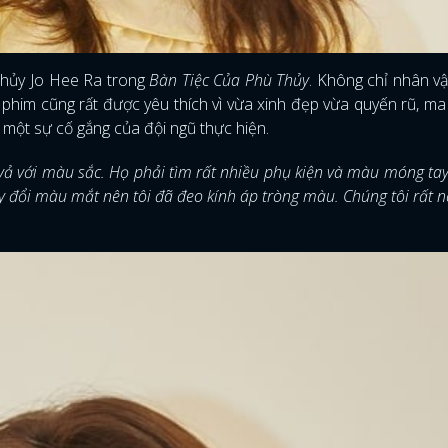
thủy Jo Hee Ra trong
Bàn Tiệc Của Phù Thủy
. Không chỉ nhân vậ
phim cũng rất được yêu thích vì vừa xinh đẹp vừa quyến rũ, ma
 một sự cố gắng của đội ngũ thực hiện.
ất vả với màu sắc. Họ phải tìm rất nhiều phụ kiện và màu móng ta
ay đổi màu mắt nên tôi đã đeo kính áp tròng màu. Chúng tôi rất n
.