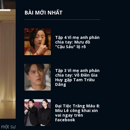
BÀI MỚI NHẤT
Tập 4 Vì mẹ anh phán
chia tay: Mưu đồ
"Cậu Sáu" lộ rõ
Tập 3 Vì mẹ anh phán
chia tay: Võ Điền Gia
Huy gặp Tam Triều
Dâng
Đại Tiệc Trăng Máu 8:
Miu Lê công khai xin
vai ngay trên
Facebook
n một sự