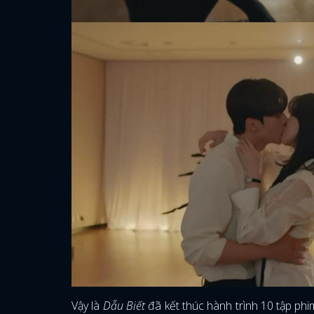
Vậy là
Dẫu Biết
đã kết thúc hành trình 10 tập phi