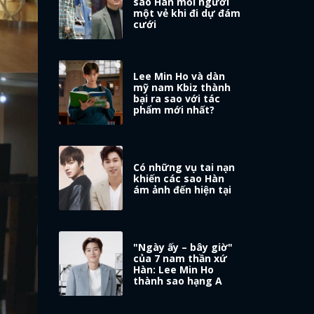
sao Hàn mỗi người
một vẻ khi đi dự đám
cưới
Lee Min Ho và dàn
mỹ nam Kbiz thành
bại ra sao với tác
phẩm mới nhất?
Có những vụ tai nạn
khiến các sao Hàn
ám ảnh đến hiện tại
"Ngày ấy – bây giờ"
của 7 nam thần xứ
Hàn: Lee Min Ho
thành sao hạng A