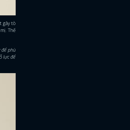
t gây tò
 mị. Thế
y để phù
ỗ lực để