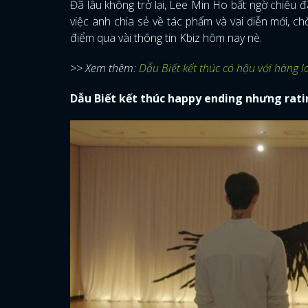
Đã lâu không trở lại, Lee Min Ho bất ngờ chiêu đ
việc anh chia sẻ về tác phẩm và vai diễn mới, chờ
điểm qua vài thông tin Kbiz hôm nay nè.
>> Xem thêm:
Dẫu Biết kết thúc có hậu với hàng l
Dẫu Biết kết thúc happy ending nhưng ra