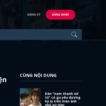
ĐĂNG KÝ
ĐĂNG NHẬP
CÙNG NỘI DUNG
ện
Dàn "nam thanh nữ
tú" có gu yêu đương
kỳ lạ trên màn ảnh
nhỏ xứ Hàn