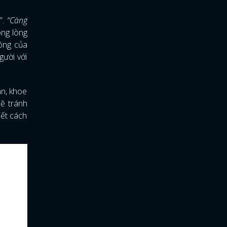
”.
“Càng
ong lòng
công của
gười với
ãn, khoe
sẽ tránh
iết cách