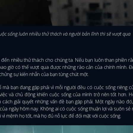
c sống luôn nhiều thử thách và người bản lĩnh thì sẽ vượt qua
 đến nhiều thử thách cho chúng ta. Nếu bạn luôn than phiền r
g bao giờ có thể vượt qua được những rào cản của chính mình. 
 chửng sự kiên nhẫn của bạn từng chút một.
hổ mà bạn đang gặp phải vì mỗi người đều có cuộc sống riêng c
việc và chủ động khiến cuộc sống của mình trở nên tốt hơn. 
m cách giải quyết những vấn đề bạn gặp phải. Một ngày nào đó
 của ngày hôm nay. Không ai có cuộc sống thuận lợi và suôn sẻ 
 vì mệnh họ tốt, mà họ đủ nỗ lực để đối mặt với cuộc sống.