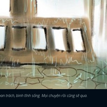
FACEBOOK
GOOGLE
 trách, bình tĩnh sống. Mọi chuyện rồi cũng sẽ qua.