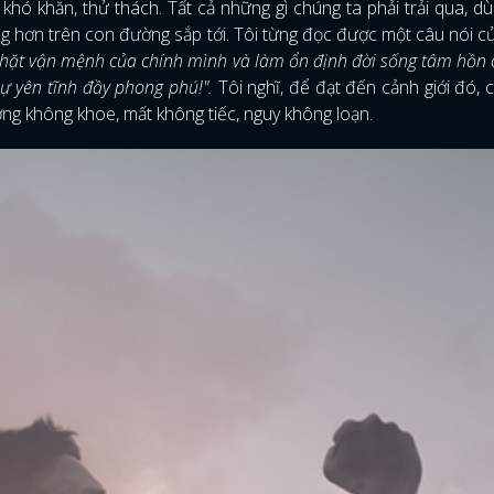
hó khăn, thử thách. Tất cả những gì chúng ta phải trải qua, dù
ng hơn trên con đường sắp tới. Tôi từng đọc được một câu nói 
hặt vận mệnh của chính mình và làm ổn định đời sống tâm hồn
sự yên tĩnh đầy phong phú!".
Tôi nghĩ, để đạt đến cảnh giới đó, 
ớng không khoe, mất không tiếc, nguy không loạn.