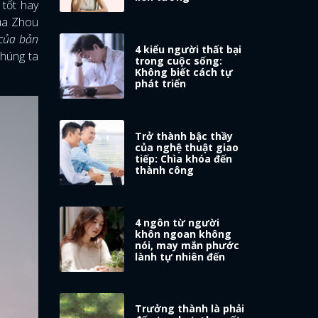
 tốt hay
của Zhou
 của bản
4 kiểu người thất bại
chúng ta
trong cuộc sống:
Không biết cách tự
phát triển
Trở thành bậc thầy
của nghệ thuật giao
tiếp: Chìa khóa đến
thành công
4 ngôn từ người
khôn ngoan không
nói, may mắn phước
lành tự nhiên đến
Trưởng thành là phải