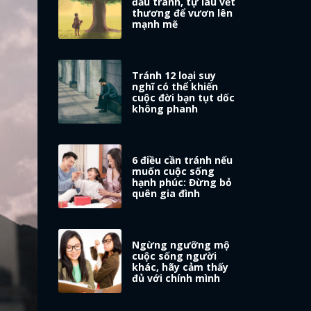
đấu tranh, tự lau vết
thương để vươn lên
mạnh mẽ
Tránh 12 loại suy
nghĩ có thể khiến
cuộc đời bạn tụt dốc
không phanh
6 điều cần tránh nếu
muốn cuộc sống
hạnh phúc: Đừng bỏ
quên gia đình
Ngừng ngưỡng mộ
cuộc sống người
khác, hãy cảm thấy
đủ với chính mình