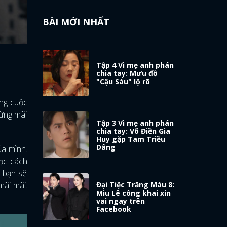
BÀI MỚI NHẤT
Tập 4 Vì mẹ anh phán
chia tay: Mưu đồ
"Cậu Sáu" lộ rõ
ằng cuộc
Đừng mãi
Tập 3 Vì mẹ anh phán
chia tay: Võ Điền Gia
Huy gặp Tam Triều
Dâng
ủa mình.
Học cách
, bạn sẽ
mãi mãi.
Đại Tiệc Trăng Máu 8:
Miu Lê công khai xin
vai ngay trên
Facebook