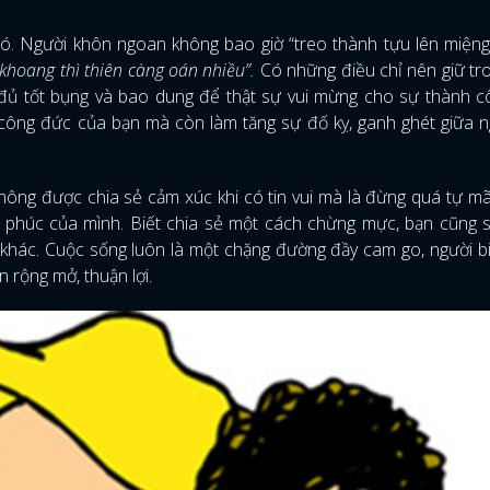
đó. Người khôn ngoan không bao giờ “treo thành tựu lên miệng
khoang thì thiên càng oán nhiều”.
Có những điều chỉ nên giữ tr
ũng đủ tốt bụng và bao dung để thật sự vui mừng cho sự thành 
công đức của bạn mà còn làm tăng sự đố kỵ, ganh ghét giữa n
ông được chia sẻ cảm xúc khi có tin vui mà là đừng quá tự m
h phúc của mình. Biết chia sẻ một cách chừng mực, bạn cũng 
i khác. Cuộc sống luôn là một chặng đường đầy cam go, người b
 rộng mở, thuận lợi.