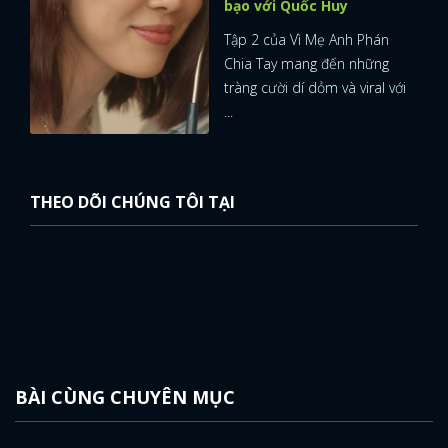
bạo với Quốc Huy
Tập 2 của Vì Mẹ Anh Phán
Chia Tay mang đến những
tràng cười dí dỏm và viral với
...
THEO DÕI CHÚNG TÔI TẠI
BÀI CÙNG CHUYÊN MỤC