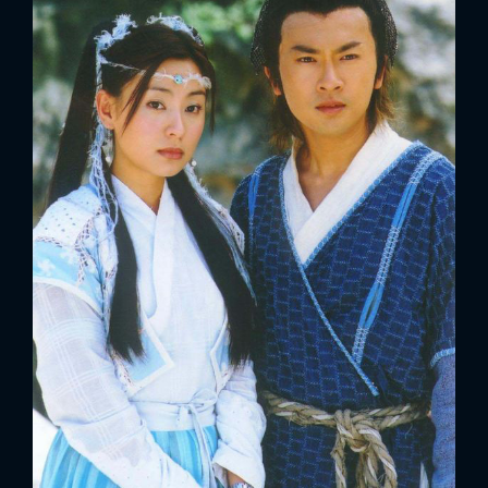
x
ĐĂNG NHẬP