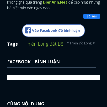
không ghé qua trang
DienAnh.Net
để cập nhật những
bài viết hấp dẫn ngay nào!
Gửi bài
Vào Facebook để bình luận
Thiên Long Bát Bộ
Ỷ Thiên Đồ Long Ký
Kim 
Tags
FACEBOOK - BÌNH LUẬN
CÙNG NỘI DUNG