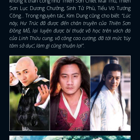
không ít thần công như Thiên Sơn Chiết Mai Thủ, Thiên
Sơn Lục Dương Chưởng, Sinh Tử Phù, Tiểu Vô Tướng
Công... Trong nguyên tác, Kim Dung cũng cho biết:
“Lúc
này, Hư Trúc đã được đến chân truyền của Thiên Sơn
Đồng Mỗ, lại luyện được bí thuật võ học trên vách đá
của Linh Thứu cung, võ công cao cường, đã tới mức ‘tùy
tâm sở dục’, làm gì cũng thuận lợi”.