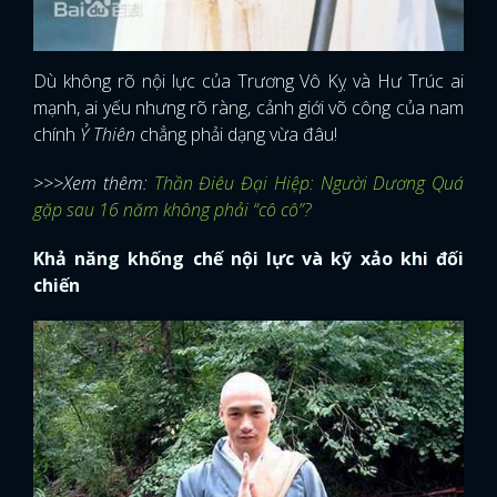
Dù không rõ nội lực của Trương Vô Kỵ và Hư Trúc ai
mạnh, ai yếu nhưng rõ ràng, cảnh giới võ công của nam
chính
Ỷ Thiên
chẳng phải dạng vừa đâu!
>>>Xem thêm:
Thần Điêu Đại Hiệp: Người Dương Quá
gặp sau 16 năm không phải “cô cô”?
Khả năng khống chế nội lực và kỹ xảo khi đối
chiến