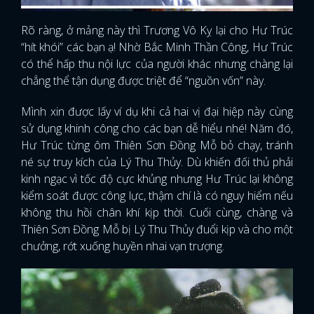
Rõ ràng, ở mảng này thì Trương Vô Kỵ lại cho Hư Trúc
“hít khói” các bạn ạ! Nhờ Bắc Minh Thần Công, Hư Trúc
có thể hấp thu nội lực của người khác nhưng chàng lại
chẳng thể tận dụng được triệt để “nguồn vốn” này.
Mình xin được lấy ví dụ khi cả hai vị đại hiệp này cùng
sử dụng khinh công cho các bạn dễ hiểu nhé! Năm đó,
Hư Trúc từng ôm Thiên Sơn Đồng Mỗ bỏ chạy, tránh
né sự truy kích của Lý Thu Thủy. Dù khiến đối thủ phải
kinh ngạc vì tốc độ cực khủng nhưng Hư Trúc lại không
kiểm soát được công lực, thậm chí là có nguy hiểm nếu
không thu hồi chân khí kịp thời. Cuối cùng, chàng và
Thiên Sơn Đồng Mỗ bị Lý Thu Thủy đuổi kịp và cho một
chưởng, rớt xuống huyền nhai vạn trượng.