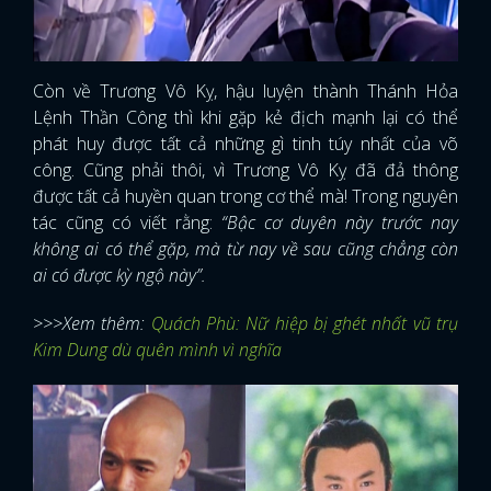
Còn về Trương Vô Kỵ, hậu luyện thành Thánh Hỏa
Lệnh Thần Công thì khi gặp kẻ địch mạnh lại có thể
phát huy được tất cả những gì tinh túy nhất của võ
công. Cũng phải thôi, vì Trương Vô Kỵ đã đả thông
được tất cả huyền quan trong cơ thể mà! Trong nguyên
tác cũng có viết rằng:
“Bậc cơ duyên này trước nay
không ai có thể gặp, mà từ nay về sau cũng chẳng còn
ai có được kỳ ngộ này”.
>>>Xem thêm:
Quách Phù: Nữ hiệp bị ghét nhất vũ trụ
Kim Dung dù quên mình vì nghĩa