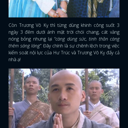
FACEBOOK
GOOGLE
Còn Trương Vô Kỵ thì từng dùng khinh công suốt 3
ngày 3 đêm dưới ánh mặt trời chói chang, cát vàng
nóng bỏng nhưng lại
“càng dùng sức, tinh thần càng
thêm sáng láng”
. Đây chính là sự chênh lệch trong việc
kiểm soát nội lực của Hư Trúc và Trương Vô Kỵ đấy cả
nhà ạ!