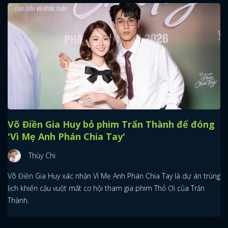
Võ Điền Gia Huy bỏ phim Trấn Thành để đóng
'Vì Mẹ Anh Phán Chia Tay'
Thùy Chi
Võ Điền Gia Huy xác nhận Vì Mẹ Anh Phán Chia Tay là dự án trùng
lịch khiến cậu vuột mất cơ hội tham gia phim Thỏ Ơi của Trấn
Thành.