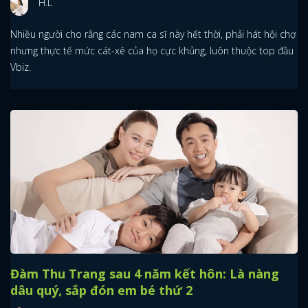
H.L
Nhiều người cho rằng các nam ca sĩ này hết thời, phải hát hội chợ
nhưng thực tế mức cát-xê của họ cực khủng, luôn thuộc top đầu
Vbiz.
Đàm Thu Trang sau 4 năm kết hôn: Là nàng
dâu quý, sắp đón em bé thứ 2