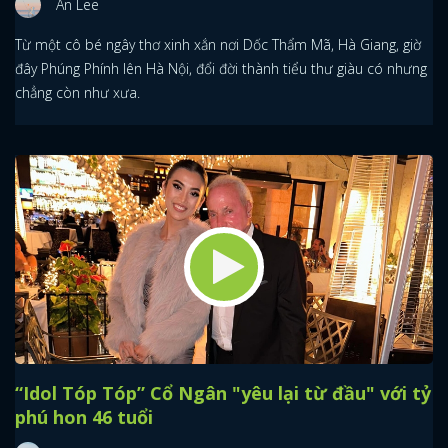
An Lee
Từ một cô bé ngây thơ xinh xắn nơi Dốc Thẩm Mã, Hà Giang, giờ
đây Phúng Phính lên Hà Nội, đổi đời thành tiểu thư giàu có nhưng
chẳng còn như xưa.
“Idol Tóp Tóp” Cổ Ngân "yêu lại từ đầu" với tỷ
phú hon 46 tuổi