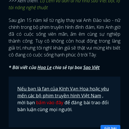
>>> Xem thêm:
Lọ Lem và dàn ái nữ nhà sao Việt bộc lộ
tài năng nghệ thuật
Sau gần 15 năm kể từ ngày thay vai Anh Đào vào - nữ
chính trong bộ phim truyền hình đình đám, Kim Anh giờ
đã có cuộc sống viên mãn, ấm êm cùng sự nghiệp
thành công. Tuy cô không còn hoạt động trong làng
giải trí, nhưng tôi nghĩ khán giả sẽ thật vui mừng khi biết
cô đang có cuộc sống hạnh phúc ở trời Tây.
* Bài viết của
Hoa Le
chia sẻ tại box
Sao Việt
Nếu bạn là fan của Kính Vạn Hoa hoặc yêu
mến các bộ phim truyền hình Việt Nam
,
mời bạn
bấm vào đây
để đăng bài trao đổi
bàn luận cùng mọi người.
Gửi bài