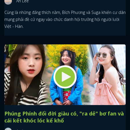
An Lee
Cùng là những đấng thích nằm, Bích Phương và Suga khiến cư dân
mạng phải đề cử ngay vào chức danh hội trưởng hội người lười
Việt - Hàn.
Phúng Phính đổi đời giàu có, "ra dẻ" bơ fan và
cái kết khóc lóc kể khổ