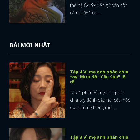
thế hệ 8x, 9x đến giờ vẫn còn
FACEBOOK
GOOGLE
cảm thấy "rợn ...
BÀI MỚI NHẤT
Tập 4 Vì mẹ anh phán chia
tay: Mưu đồ "Cậu Sáu" lộ
rõ
Tập 4 phim Vì mẹ anh phán
chia tay đánh dấu hai cột mốc
quan trọng trong mối ...
Tập 3 Vì mẹ anh phán chia