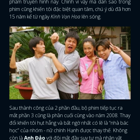
phẩm truyền hình này. Chính vì vậy mà dàn sao trong
phim cũng khiến tôi đặc biệt quan tâm, chú ý dù đã hơn
15 năm kể từ ngày
Kính Vạn Hoa
lên sóng.
Sau thành công của 2 phần đầu, bộ phim tiếp tục ra
mắt phần 3 cũng là phần cuối cùng vào năm 2008. Thay
đổi khiến tôi hụt hẫng và bất ngờ nhất có lẽ là “nhà bác
học” của nhóm - nữ chính Hạnh được thay thế. Không
còn là
Anh Đảo
với đôi mắt đầy suy tư mà nhân vật