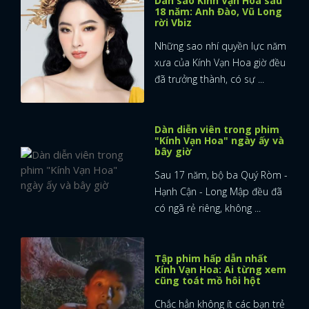
Dàn sao Kính Vạn Hoa sau
18 năm: Anh Đào, Vũ Long
rời Vbiz
Những sao nhí quyền lực năm
xưa của Kính Vạn Hoa giờ đều
đã trưởng thành, có sự ...
Dàn diễn viên trong phim
"Kính Vạn Hoa" ngày ấy và
bây giờ
Sau 17 năm, bộ ba Quý Ròm -
Hạnh Cận - Long Mập đều đã
có ngã rẻ riêng, không ...
Tập phim hấp dẫn nhất
Kính Vạn Hoa: Ai từng xem
x
cũng toát mồ hôi hột
ĐĂNG NHẬP
Chắc hẳn không ít các bạn trẻ