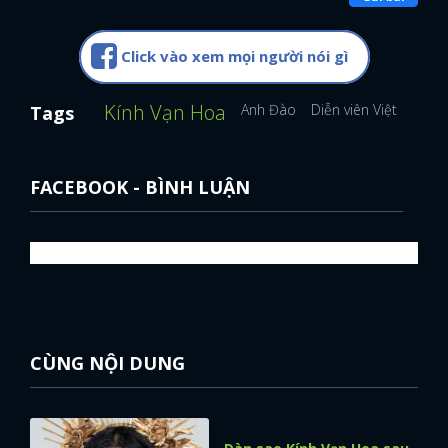
Click vào xem mọi người nói gì
Kính Vạn Hoa
Anh Đào
Diễn viên Việt Nam
Tags
FACEBOOK - BÌNH LUẬN
CÙNG NỘI DUNG