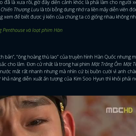
 đã là xưa rồi, giờ đây diễn cảnh khóc là phải làm cho người 
 Chiến Thượng Lưu
là tôi bỗng dưng nhớ ra liền mấy diễn viên đ
ng xem để biết được ý kiến của chúng ta có giống nhau không nh
g Penthouse và loạt phim Hàn
h bản”, “ông hoàng thù lao” của truyền hình Hàn Quốc nhưng 
ắc cho lắm. Đơn cử nhất là trong hai phim
Mặt Trăng Ôm Mặt T
 nước mắt rất nhanh nhưng mà nhìn cứ bị buồn cười vì anh ch
 khả năng diễn xuất ấn tượng của Kim Soo Hyun thì khỏi phải n