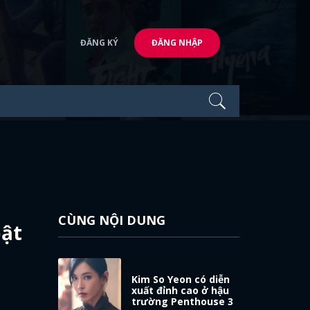
ĐĂNG KÝ
ĐĂNG NHẬP
CÙNG NỘI DUNG
bật
Kim So Yeon có diễn
xuất đỉnh cao ở hậu
trường Penthouse 3