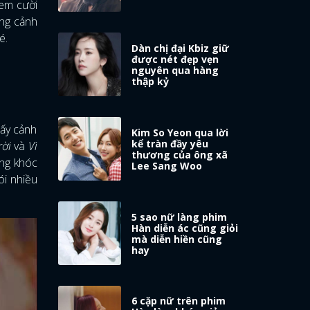
xem cười
óng cảnh
é.
Dàn chị đại Kbiz giữ
được nét đẹp vẹn
nguyên qua hàng
thập kỷ
mấy cảnh
Kim So Yeon qua lời
kể tràn đầy yêu
rời
và
Vì
thương của ông xã
àng khóc
Lee Sang Woo
ói nhiều
5 sao nữ làng phim
Hàn diễn ác cũng giỏi
mà diễn hiền cũng
hay
6 cặp nữ trên phim