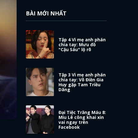
BÀI MỚI NHẤT
Tập 4 Vì mẹ anh phán
chia tay: Mưu đồ
"Cậu Sáu" lộ rõ
Tập 3 Vì mẹ anh phán
chia tay: Võ Điền Gia
Huy gặp Tam Triều
Dâng
Đại Tiệc Trăng Máu 8:
Miu Lê công khai xin
vai ngay trên
Facebook