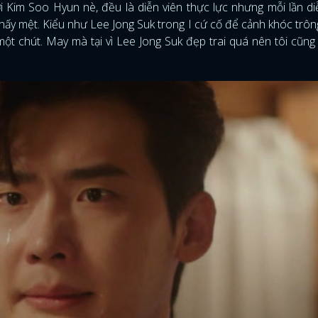
 Kim Soo Hyun nè, đều là diễn viên thực lực nhưng mỗi lần d
thấy mệt. Kiểu như Lee Jong Suk trong I cứ cố để cảnh khóc trông
 một chút. May mà tại vì Lee Jong Suk đẹp trai quá nên tôi cũn
ĐĂNG NHẬP