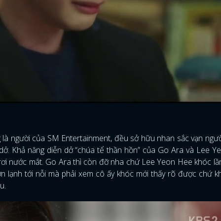
g là người của SM Entertainment, đều sở hữu nhan sắc vạn ngư
 dở. Khả năng diễn dở “chúa tể thần hồn” của Go Ara và Lee 
 rơi nước mắt. Go Ara thì còn đỡ nha chứ Lee Yeon Hee khóc lầ
n lạnh tới nỗi mà phải xem cô ấy khóc mới thấy rõ được chứ 
u.