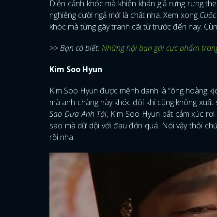
Diễn cảnh khóc mà khiến khán giả rưng rưng theo
nghiêng cười ngả mới là chất nha. Xem xong
Cuộc
khóc mà từng gây tranh cãi từ trước đến nay. Cù
>> Bạn có biết:
Những hội bạn gái cực phẩm tron
Kim Soo Hyun
Kim Soo Hyun được mệnh danh là “ông hoàng kịc
mà anh chàng này khóc đôi khi cũng không xuất s
Sao Đưa Anh Tới
, Kim Soo Hyun bắt cảm xúc rơi
sao mà dữ dội với đau đớn quá. Nói vậy thôi chứ
rồi nha.