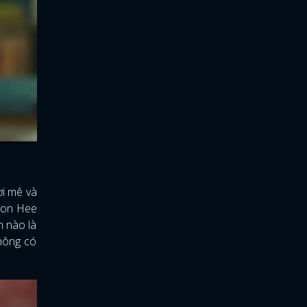
ời mê và
Yeon Hee
n nào là
không có