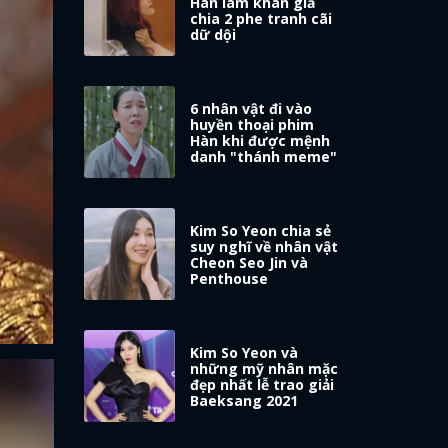
Hàn làm khán giả
chia 2 phe tranh cãi
dữ dội
6 nhân vật đi vào
huyền thoại phim
Hàn khi được mệnh
danh "thánh meme"
Kim So Yeon chia sẻ
suy nghĩ về nhân vật
Cheon Seo Jin và
Penthouse
Kim So Yeon và
những mỹ nhân mặc
đẹp nhất lễ trao giải
Baeksang 2021