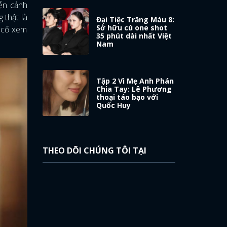
iễn cảnh
 thật là
Đại Tiệc Trăng Máu 8:
Sở hữu cú one shot
g cố xem
35 phút dài nhất Việt
Nam
Tập 2 Vì Mẹ Anh Phán
Chia Tay: Lê Phương
thoại táo bạo với
Quốc Huy
THEO DÕI CHÚNG TÔI TẠI