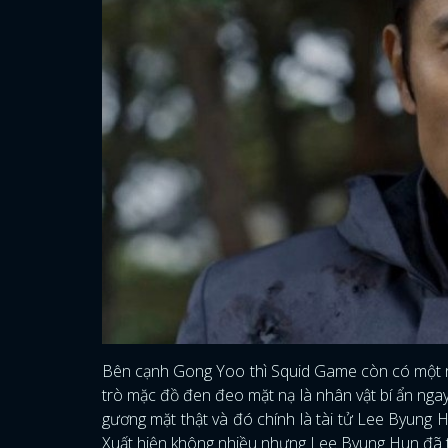
Bên cạnh Gong Yoo thì Squid Game còn có một n
trò mặc đồ đen đeo mặt nạ là nhân vật bí ẩn ngay
gương mặt thật và đó chính là tài tử Lee Byung H
Xuất hiện không nhiều nhưng Lee Byung Hun đã t