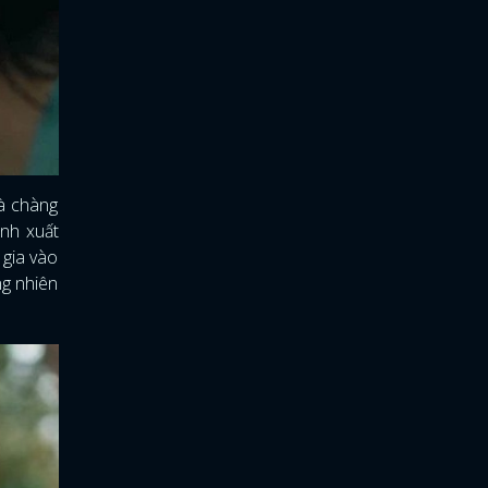
à chàng
Anh xuất
 gia vào
ng nhiên