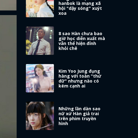
hanbok là mạng xã
hội "dậy sóng" xuýt
xoa
8 sao Hàn chưa bao
giờ học diễn xuất mà
vẫn thể hiện đỉnh
khỏi chê
Kim Yoo Jung đụng
hàng với toàn "thứ
dữ" nhưng nào có
kém cạnh ai
Những lần dàn sao
nữ xứ Hàn giả trai
trên phim truyền
hình