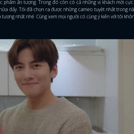
ác phẩm ấn tượng. Trong đó còn có cả những vị khách mời cực
nữa đấy. Tôi đã chọn ra được những cameo tuyệt nhất trong 
 ấn tượng nhất nhé. Cùng xem mọi người có cùng ý kiến với tôi khô