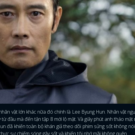
hân vật lớn khác nữa đó chính là Lee Byung Hun. Nhân vật ng
 từ đầu mà đến tận tập 8 mới lộ mặt. Và giây phút anh tháo mặt 
un đã khiến toàn bộ khán giả theo dõi phim sửng sốt không nói 
hực sự chiếm sóng gây sốt và khiến tôi nhớ mãi không quên.