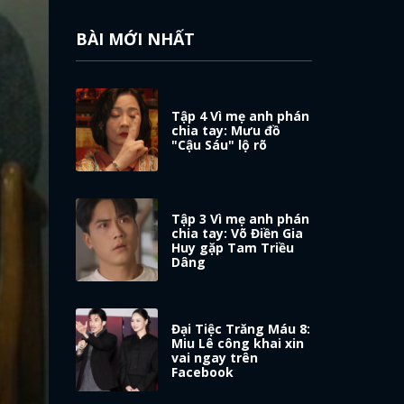
BÀI MỚI NHẤT
Tập 4 Vì mẹ anh phán
chia tay: Mưu đồ
"Cậu Sáu" lộ rõ
Tập 3 Vì mẹ anh phán
chia tay: Võ Điền Gia
Huy gặp Tam Triều
Dâng
Đại Tiệc Trăng Máu 8:
Miu Lê công khai xin
vai ngay trên
Facebook