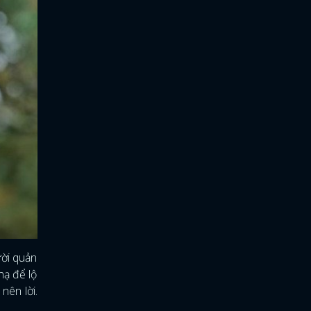
ười quản
nạ để lộ
nên lời.