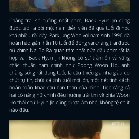
Chàng trai số hưởng nhất phim, Baek Hyun Jin cũng
được tạo ra bởi một nam diễn viên đã qua tuổi đi học
khá nhiều rồi đấy. Park Jung Woo với năm sinh 1996 đã
hoàn hảo giảm hẳn 10 tuổi để đóng vai chàng trai được
nữ chính Na Bo Ra quan tâm nhất nửa đầu phim rất là
hợp vai. Baek Hyun Jin không có sự trầm ổn và vững
chắc chuẩn nam chính như Poong Woon Ho, anh
chàng sống rất đúng tuổi, là cậu thiếu gia nhà giàu có
chút tự tin, chút cá tính tuổi mới lớn, một nét tính cách
hoàn toàn khác cậu bạn thân của mình. Tiếc rằng cả
hai cô nàng nữ chính đều hướng trái tim về phía Woon
Ho thôi chứ Hyun Jin cũng được lắm nhé, không tệ chút
nào đâu.