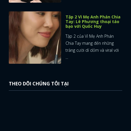
Tập 2 Vì Mẹ Anh Phán Chia
Tay: Lê Phương thoại táo
bạo với Quốc Huy
Tập 2 của Vì Mẹ Anh Phán
Chia Tay mang đến những
tràng cười dí dỏm và viral với
...
THEO DÕI CHÚNG TÔI TẠI