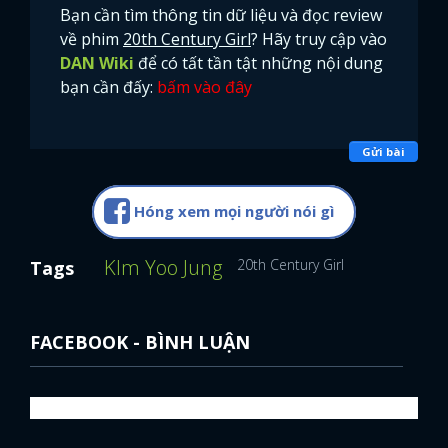
Bạn cần tìm thông tin dữ liệu và đọc review
về phim
20th Century Girl
? Hãy truy cập vào
DAN Wiki
để có tất tần tật những nội dung
bạn cần đấy:
bấm vào đây
Gửi bài
Hóng xem mọi người nói gì
KIm Yoo Jung
20th Century Girl
Tags
FACEBOOK - BÌNH LUẬN