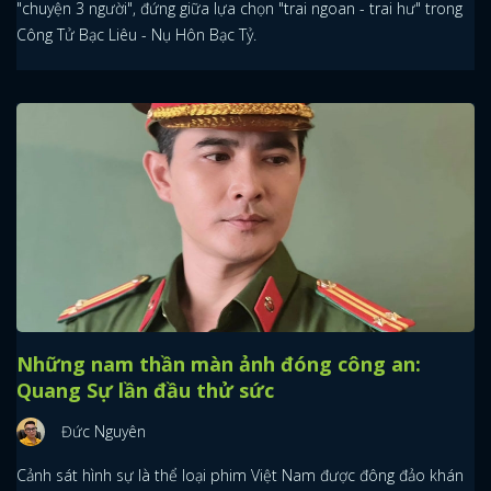
"chuyện 3 người", đứng giữa lựa chọn "trai ngoan - trai hư" trong
Công Tử Bạc Liêu - Nụ Hôn Bạc Tỷ.
Những nam thần màn ảnh đóng công an:
Quang Sự lần đầu thử sức
Đức Nguyên
Cảnh sát hình sự là thể loại phim Việt Nam được đông đảo khán