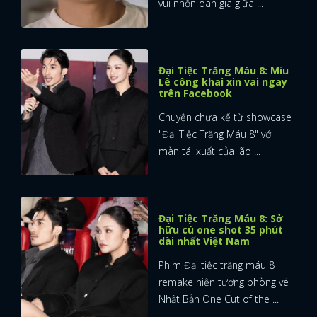
vui nhộn oan gia giữa ...
Đại Tiệc Trăng Máu 8: Miu
Lê công khai xin vai ngay
trên Facebook
Chuyện chưa kể từ showcase
"Đại Tiệc Trăng Máu 8" với
màn tái xuất của lão ...
Đại Tiệc Trăng Máu 8: Sở
hữu cú one shot 35 phút
dài nhất Việt Nam
Phim Đại tiệc trăng máu 8
remake hiện tượng phòng vé
Nhật Bản One Cut of the ...