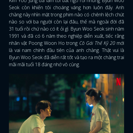
Kim Yoo Jung đã làm tôi bất ngờ rồi nhưng Byun Woo
Seok còn khiến tôi choáng váng hơn luôn đấy. Anh
chàng này nhìn mặt trong phim nào có chênh lệch chút
nào so với ba người còn lại đâu, thế mà ngoài đời đã
31 tuổi rồi chứ nào có ít ỏi gì. Byun Woo Seok sinh năm
1991 và đã có 6 năm theo nghiệp diễn xuất, tiếc rằng
nhân vật Poong Woon Ho trong
Cô Gái Thế Kỷ 20
mới
là vai nam chính đầu tiên của anh chàng. Thật vui là
Byun Woo Seok đã diễn rất tốt và tạo ra một chàng trai
mãi mãi tuổi 18 đáng nhớ vô cùng.