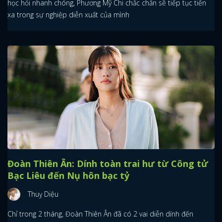
học hỏi nhanh chóng, Phương Mỹ Chi chắc chắn sẽ tiếp tục tiến
xa trong sự nghiệp diễn xuất của mình
Đoàn Thiên Ân: Dính toàn trai hư từ Công tử
Bạc Liêu đến Nụ hôn bạc tỷ
Thuỵ Diệu
Chỉ trong 2 tháng, Đoàn Thiên Ân đã có 2 vai diễn dính đến