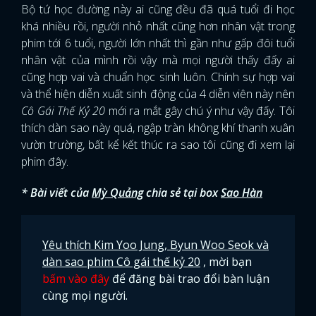
Bộ tứ học đường này ai cũng đều đã quá tuổi đi học
khá nhiều rồi, người nhỏ nhất cũng hơn nhân vật trong
phim tới 6 tuổi, người lớn nhất thì gần như gấp đôi tuổi
nhân vật của mình rồi vậy mà mọi người thấy đấy ai
cũng hợp vai và chuẩn học sinh luôn. Chính sự hợp vai
và thể hiện diễn xuất sinh động của 4 diễn viên này nên
Cô Gái Thế Kỷ 20
mới ra mắt gây chú ý như vậy đấy. Tôi
thích dàn sao này quá, ngập tràn không khí thanh xuân
vườn trường, bất kể kết thúc ra sao tôi cũng đi xem lại
phim đây.
* Bài viết của
Mỳ Quảng
chia sẻ tại box
Sao Hàn
Yêu thích Kim Yoo Jung, Byun Woo Seok và
dàn sao phim Cô gái thế kỷ 20
, mời bạn
bấm vào đây
để đăng bài trao đổi bàn luận
cùng mọi người.