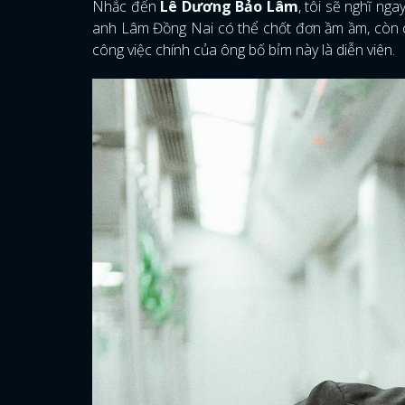
Nhắc đến
Lê Dương Bảo Lâm
, tôi sẽ nghĩ ng
anh Lâm Đồng Nai có thể chốt đơn ầm ầm, còn c
công việc chính của ông bố bỉm này là diễn viên.