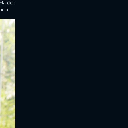
 Mà đến
hình.