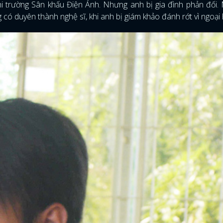
i trường Sân khấu Điện Ảnh. Nhưng anh bị gia đình phản đối.
có duyên thành nghệ sĩ, khi anh bị giám khảo đánh rớt vì ngoại 