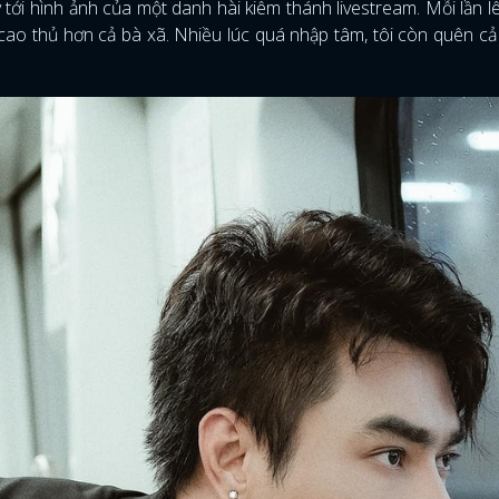
ay tới hình ảnh của một danh hài kiêm thánh livestream. Mỗi lần l
ao thủ hơn cả bà xã. Nhiều lúc quá nhập tâm, tôi còn quên c