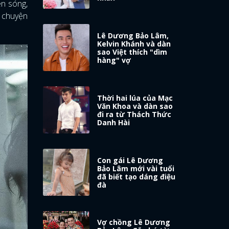
ên sóng,
ả chuyện
Lê Dương Bảo Lâm,
Kelvin Khánh và dàn
sao Việt thích "dìm
hàng" vợ
Thời hai lúa của Mạc
Văn Khoa và dàn sao
đi ra từ Thách Thức
Danh Hài
Con gái Lê Dương
Bảo Lâm mới vài tuổi
đã biết tạo dáng điệu
đà
Vợ chồng Lê Dương