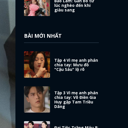
Bảo Lâm: Gắn bó từ
lúc nghèo đến khi
giàu sang
BÀI MỚI NHẤT
Tập 4 Vì mẹ anh phán
chia tay: Mưu đồ
"Cậu Sáu" lộ rõ
Tập 3 Vì mẹ anh phán
chia tay: Võ Điền Gia
Huy gặp Tam Triều
Dâng
Đại Tiệc Trăng Máu 8: