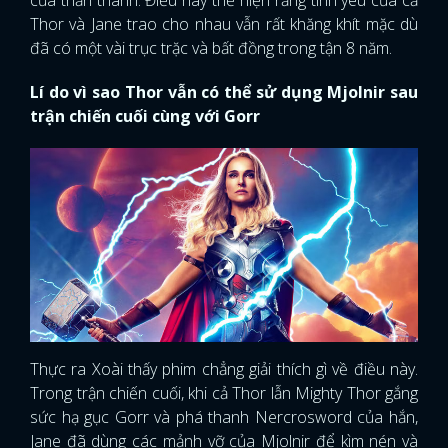
của thần thánh. Điều này thể hiện rằng tình yêu của cả
Thor và Jane trao cho nhau vẫn rất khăng khít mặc dù
đã có một vài trục trặc và bất đồng trong tận 8 năm.
Lí do vì sao Thor vẫn có thể sử dụng Mjolnir sau
trận chiến cuối cùng với Gorr
Thực ra Xoài thấy phim chẳng giải thích gì về điều này.
Trong trận chiến cuối, khi cả Thor lẫn Mighty Thor gắng
sức hạ gục Gorr và phá thanh Nercrosword của hắn,
Jane đã dùng các mảnh vỡ của Mjolnir để kìm nén và