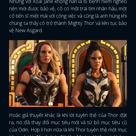
Nhưng với Xoài Jane không hẳn là bị bệnh hiểm nghèo
nên mới được bảo vệ, cô có một trái tim nhân hậu, một
cô tiến sĩ miệt mài với công việc và cũng là anh hùng khi
chúng ta thấy cô trở thành Mighty Thor và liên tục bảo
vệ New Asgard.
Hoặc giả thuyết khác là khi lời tuyên thệ của Thor đặt
ra, nó đã thay đổi mục tiêu mới và từ bỏ mục tiêu cũ
của Odin. Hợp lí hơn nữa là khi Thor tuyên thệ một mục