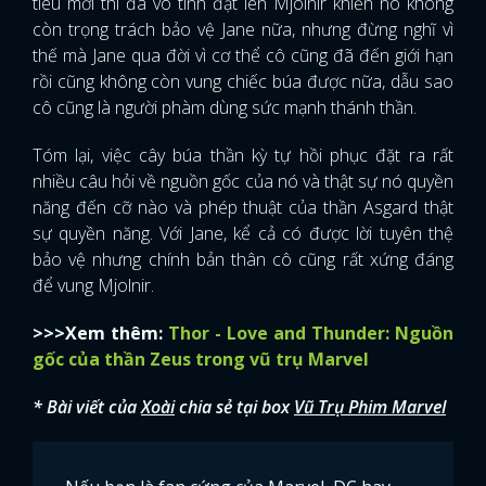
tiêu mới thì đã vô tình đặt lên Mjolnir khiến nó không
còn trọng trách bảo vệ Jane nữa, nhưng đừng nghĩ vì
thế mà Jane qua đời vì cơ thể cô cũng đã đến giới hạn
rồi cũng không còn vung chiếc búa được nữa, dẫu sao
cô cũng là người phàm dùng sức mạnh thánh thần.
Tóm lại, việc cây búa thần kỳ tự hồi phục đặt ra rất
nhiều câu hỏi về nguồn gốc của nó và thật sự nó quyền
năng đến cỡ nào và phép thuật của thần Asgard thật
sự quyền năng. Với Jane, kể cả có được lời tuyên thệ
bảo vệ nhưng chính bản thân cô cũng rất xứng đáng
để vung Mjolnir.
>>>Xem thêm:
Thor - Love and Thunder: Nguồn
gốc của thần Zeus trong vũ trụ Marvel
* Bài viết của
Xoài
chia sẻ tại box
Vũ Trụ Phim Marvel