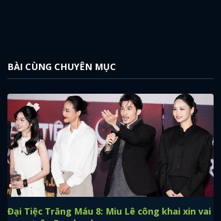
BÀI CÙNG CHUYÊN MỤC
Đại Tiệc Trăng Máu 8: Miu Lê công khai xin vai