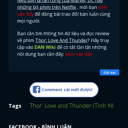
Nếu bạn là fan cứng của Marvel, DC hay
những bộ phim trên Netflix
, mời bạn
bấm
vào đây
để đăng bài trao đổi bàn luận cùng
mọi người.
Bạn cần tìm thông tin dữ liệu và đọc review
về phim
Thor: Love And Thunder
? Hãy truy
cập vào
DAN Wiki
để có tất tần tật những
nội dung bạn cần đấy:
bấm vào đây
Gửi bài
Comment cái mới được!
Thor: Love and Thunder (Tình Yêu Và 
Tags
FACEBOOK - BÌNH LUẬN