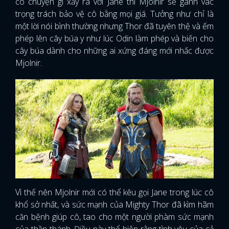
có chuyện gì xảy ra với Jane thì Mjolnir sẽ gánh vác
trọng trách bảo vệ cô bằng mọi giá. Tưởng như chỉ là
một lời nói bình thường nhưng Thor đã tuyên thệ và ếm
phép lên cây búa y như lúc Odin làm phép và biến cho
cây búa dành cho những ai xứng đáng mới nhấc được
Mjolnir.
Vì thế nên Mjolnir mới có thể kêu gọi Jane trong lúc cô
khổ sở nhất, và sức mạnh của Mighty Thor đã kìm hãm
căn bệnh giúp cô, tao cho một người phàm sức mạnh