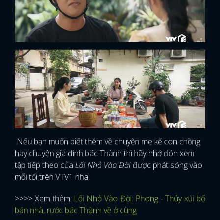
Nếu bạn muốn biết thêm về chuyện mẹ kế con chồng
hay chuyện gia đình bác Thành thì hãy nhớ đón xem
tập tiếp theo của
Lối Nhỏ Vào Đời
được phát sóng vào
mỗi tối trên VTV1 nha.
>>>> Xem thêm:
Lối Nhỏ Vào Đời: Phong - Thủy xúi bố
bán nhà, rước bác Thành về ở cùng