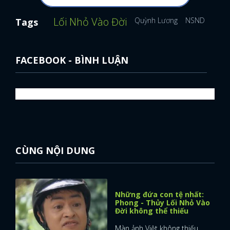
Lối Nhỏ Vào Đời
Quỳnh Lương
NSND Bùi Bài
Tags
FACEBOOK - BÌNH LUẬN
CÙNG NỘI DUNG
Những đứa con tệ nhất:
Phong - Thủy Lối Nhỏ Vào
Đời không thể thiếu
Màn ảnh Việt không thiếu