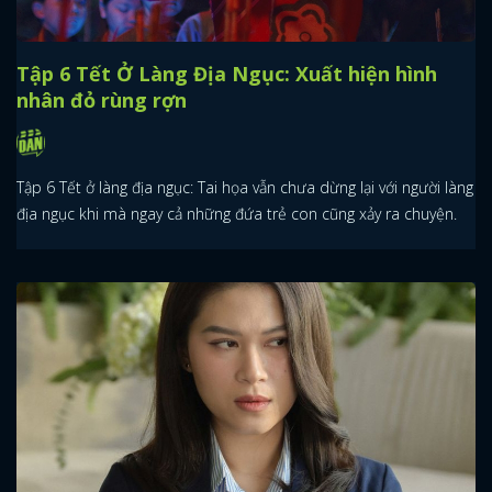
Tập 6 Tết Ở Làng Địa Ngục: Xuất hiện hình
nhân đỏ rùng rợn
Tập 6 Tết ở làng địa ngục: Tai họa vẫn chưa dừng lại với người làng
địa ngục khi mà ngay cả những đứa trẻ con cũng xảy ra chuyện.