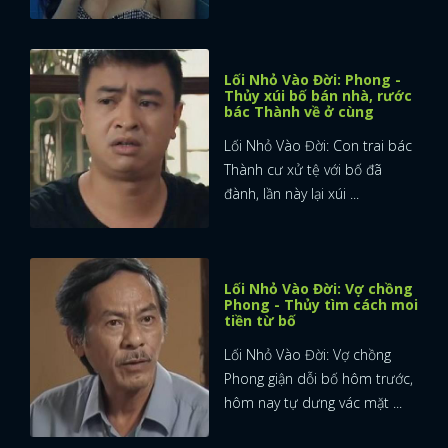
Lối Nhỏ Vào Đời: Phong -
Thủy xúi bố bán nhà, rước
bác Thành về ở cùng
Lối Nhỏ Vào Đời: Con trai bác
Thành cư xử tệ với bố đã
đành, lần này lại xúi ...
Lối Nhỏ Vào Đời: Vợ chồng
Phong - Thủy tìm cách moi
tiền từ bố
Lối Nhỏ Vào Đời: Vợ chồng
Phong giận dỗi bố hôm trước,
hôm nay tự dưng vác mặt ...