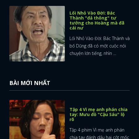
Lối Nhỏ Vào Đời: Bác
Thành "đả thông" tư
tưởng cho Hoàng mà đã
cái nư
Lối Nhỏ Vào Đời: Bác Thành và
bố Dũng đã có một cuộc nói
chuyện lớn tiếng, nhìn ...
BÀI MỚI NHẤT
Tập 4 Vì mẹ anh phán chia
tay: Mưu đồ "Cậu Sáu" lộ
rõ
x
ĐĂNG NHẬP
Tập 4 phim Vì mẹ anh phán
chia tay đánh dấu hai cột mốc