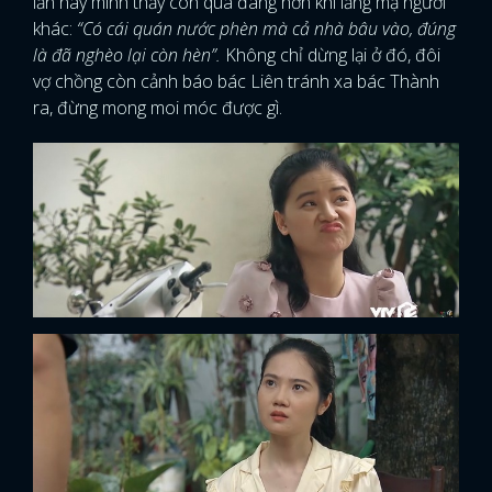
lần này mình thấy còn quá đáng hơn khi lăng mạ người
khác:
“Có cái quán nước phèn mà cả nhà bâu vào, đúng
là đã nghèo lại còn hèn”.
Không chỉ dừng lại ở đó, đôi
vợ chồng còn cảnh báo bác Liên tránh xa bác Thành
ra, đừng mong moi móc được gì.