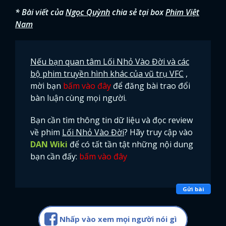
* Bài viết của
Ngọc Quỳnh
chia sẻ tại box
Phim Việt
Nam
Nếu bạn quan tâm Lối Nhỏ Vào Đời và các
bộ phim truyền hình khác của vũ trụ VFC
,
mời bạn
bấm vào đây
để đăng bài trao đổi
bàn luận cùng mọi người.
Bạn cần tìm thông tin dữ liệu và đọc review
về phim
Lối Nhỏ Vào Đời
? Hãy truy cập vào
DAN Wiki
để có tất tần tật những nội dung
bạn cần đấy:
bấm vào đây
Gửi bài
Nhấp vào xem mọi người nói gì