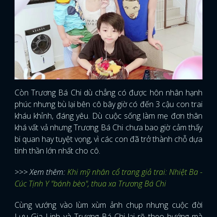
Còn Trương Bá Chi dù chẳng có được hôn nhân hạnh
phúc nhưng bù lại bên cô bây giờ có đến 3 cậu con trai
kháu khỉnh, đáng yêu. Dù cuộc sống làm mẹ đơn thân
khá vất vả nhưng Trương Bá Chi chưa bao giờ cảm thấy
bi quan hay tuyệt vọng, vì các con đã trở thành chỗ dựa
tinh thần lớn nhất cho cô.
>>> Xem thêm:
Khi mỹ nhân cổ trang giả trai: Nhiệt Ba -
Cúc Tịnh Y "bánh bèo", thua xa Trương Bá Chi
Cùng vướng vào lùm xùm ảnh chụp nhưng cuộc đời
Lưu Gia Linh và Trương Bá Chi lại rẽ theo hướng mà