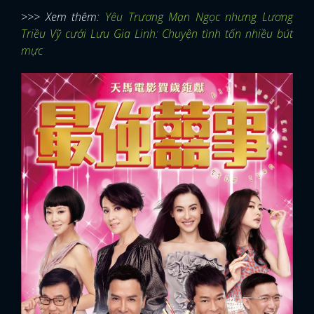
>>> Xem thêm:
Yêu Trương Mạn Ngọc nhưng Lương
Triều Vỹ cưới Lưu Gia Linh: Chuyện tình tốn nhiều bút
mực