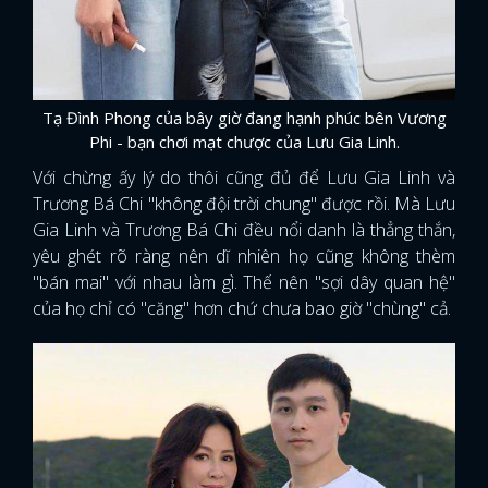
FACEBOOK
GOOGLE
Tạ Đình Phong của bây giờ đang hạnh phúc bên Vương
Phi - bạn chơi mạt chược của Lưu Gia Linh.
Với chừng ấy lý do thôi cũng đủ để Lưu Gia Linh và
Trương Bá Chi "không đội trời chung" được rồi. Mà Lưu
Gia Linh và Trương Bá Chi đều nổi danh là thẳng thắn,
yêu ghét rõ ràng nên dĩ nhiên họ cũng không thèm
"bán mai" với nhau làm gì. Thế nên "sợi dây quan hệ"
của họ chỉ có "căng" hơn chứ chưa bao giờ "chùng" cả.