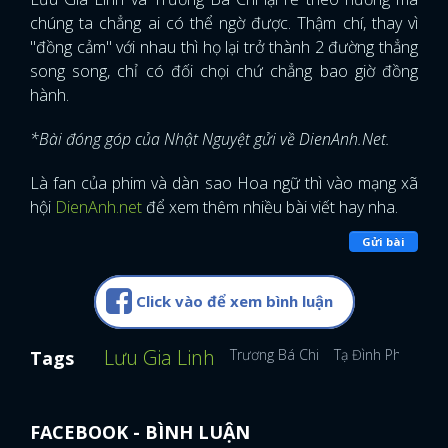
chúng ta chẳng ai có thể ngờ được. Thậm chí, thay vì
"đồng cảm" với nhau thì họ lại trở thành 2 đường thẳng
song song, chỉ có đối chọi chứ chẳng bao giờ đồng
hành.
*Bài đóng góp của Nhật Nguyệt gửi về DienAnh.Net.
Là fan của phim và dàn sao Hoa ngữ thì vào mạng xã
hội
DienAnh.net
để xem thêm nhiều bài viết hay nha.
Gửi bài
Click vào để xem bình luận
Lưu Gia Linh
Trương Bá Chi
Tạ Đình Phong
V
Tags
FACEBOOK - BÌNH LUẬN