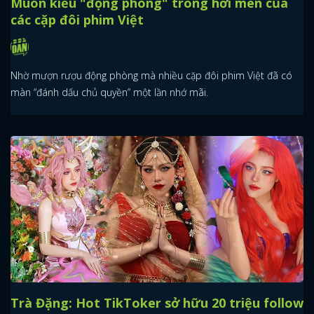
Muôn kiểu "động phòng" trong hơi men của
các cặp đôi phim Việt
Nhờ mượn rượu động phòng mà nhiều cặp đôi phim Việt đã có
màn “đánh dấu chủ quyền” một lần nhớ mãi.
Trà Đặng: Hot TikToker sở hữu 20 triệu follow