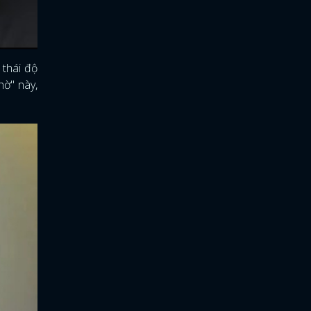
 thái độ
hờ" này,