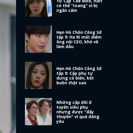
10: Cặp Tae Moo, Hari
có thể “toang” vì bị
ngăn cấm
Hẹn Hò Chốn Công Sở
tập 9: Ha Ri mất điểm
ông nội CEO, khó về
làm dâu
Hẹn Hò Chốn Công Sở
tập 9: Cặp phụ tự
dưng có biến, kết
buồn thật sao
Những cặp đôi ở
tuyến siêu phụ
nhưng được "đẩy
thuyền" vì quá đáng
yêu