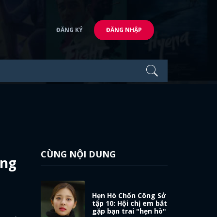
ĐĂNG KÝ
ĐĂNG NHẬP
CÙNG NỘI DUNG
ông
Hẹn Hò Chốn Công Sở
tập 10: Hội chị em bắt
gặp bạn trai "hẹn hò"