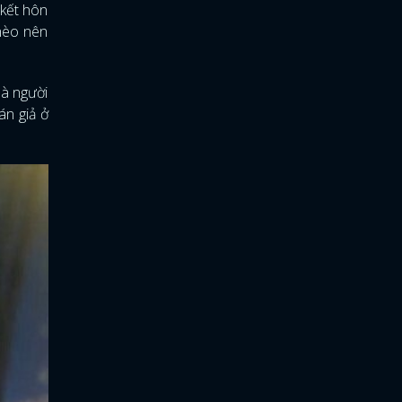
 kết hôn
ghèo nên
là người
án giả ở