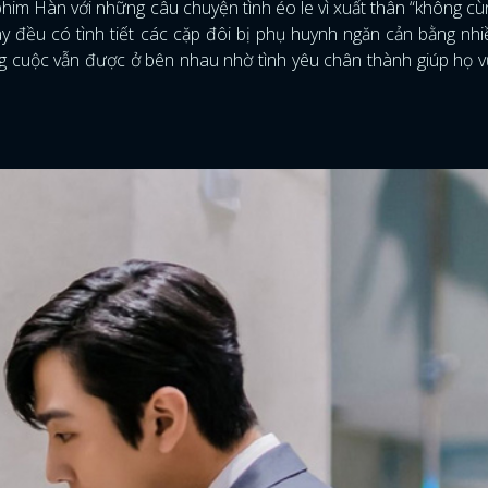
phim Hàn với những câu chuyện tình éo le vì xuất thân “không c
y đều có tình tiết các cặp đôi bị phụ huynh ngăn cản bằng nh
g cuộc vẫn được ở bên nhau nhờ tình yêu chân thành giúp họ 