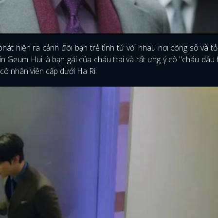
FACEBOOK
GOOGLE
t hiện ra cảnh đôi bạn trẻ tình tứ với nhau nơi công sở và tỏ
in Geum Hui là bạn gái của cháu trai và rất ưng ý cô "cháu dâu 
 cô nhân viên cấp dưới Ha Ri.