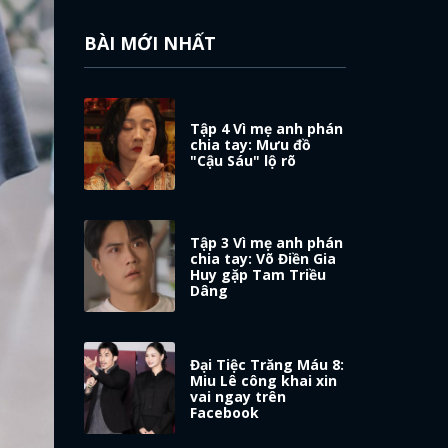
BÀI MỚI NHẤT
Tập 4 Vì mẹ anh phán
chia tay: Mưu đồ
"Cậu Sáu" lộ rõ
Tập 3 Vì mẹ anh phán
chia tay: Võ Điền Gia
Huy gặp Tam Triều
Dâng
Đại Tiệc Trăng Máu 8:
Miu Lê công khai xin
vai ngay trên
Facebook