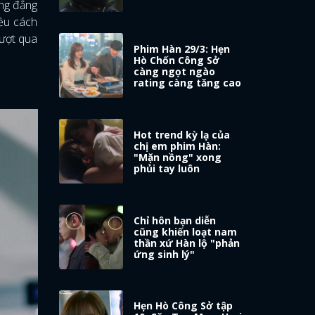
ùng đẳng
iều cách
vượt qua
Phim Hàn 29/3: Hẹn
Hò Chốn Công Sở
càng ngọt ngào
rating càng tăng cao
Hot trend kỳ lạ của
chị em phim Hàn:
"Mặn nồng" xong
phủi tay luôn
Chỉ hôn bạn diễn
cũng khiến loạt nam
thần xứ Hàn lộ "phản
ứng sinh lý"
Hẹn Hò Công Sở tập