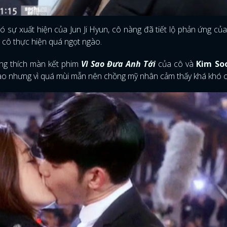
FACEBOOK
GOOGLE
ó sự xuất hiện của Jun Ji Hyun, cô nàng đã tiết lộ phản ứng củ
cô thực hiện quá ngọt ngào.
ng thích màn kết phim
Vì Sao Đưa Anh Tới
của cô và
Kim So
cao nhưng vì quá mùi mẫn nên chồng mỹ nhân cảm thấy khá khó 