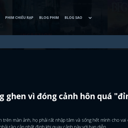
PHIM CHIẾU RẠP
BLOG PHIM
BLOG SAO
 ghen vì đóng cảnh hôn quá "đỉ
n trên màn ảnh, họ phải rất nhập tâm và sống hết mình cho vai 
phải rào cản nhất định khi quay cảnh này với bạn diễn.