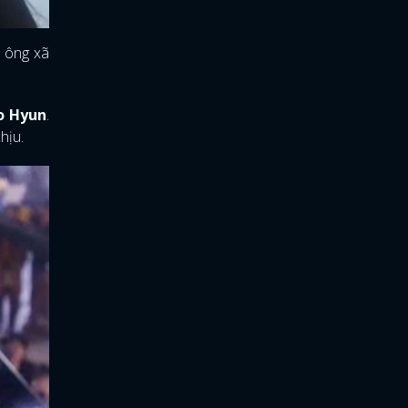
a ông xã
o Hyun
.
chịu.