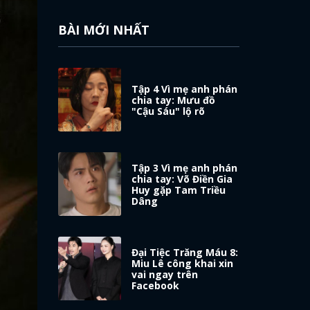
BÀI MỚI NHẤT
Tập 4 Vì mẹ anh phán
chia tay: Mưu đồ
"Cậu Sáu" lộ rõ
Tập 3 Vì mẹ anh phán
chia tay: Võ Điền Gia
Huy gặp Tam Triều
Dâng
Đại Tiệc Trăng Máu 8:
Miu Lê công khai xin
vai ngay trên
Facebook