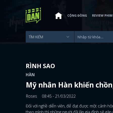
CỘNG ĐỒNG
REVIEW PHIM
RÌNH SAO
HÀN
Mỹ nhân Hàn khiến chồng
Roses
08:45 - 21/03/2022
Đối với nghề diễn viên, để đạt được một cảnh hô
theo mình thì những người đã lập gia đình sẽ gặp 