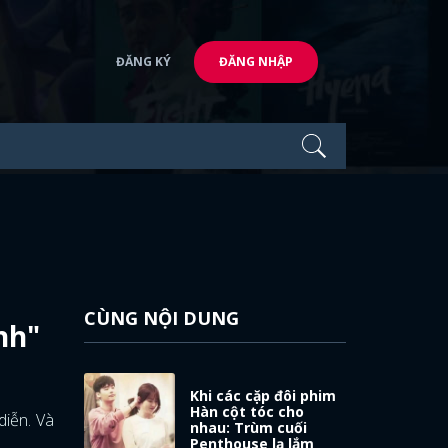
ĐĂNG KÝ
ĐĂNG NHẬP
CÙNG NỘI DUNG
nh"
Khi các cặp đôi phim
Hàn cột tóc cho
diễn. Và
nhau: Trùm cuối
Penthouse lạ lắm