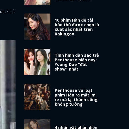
 nào? Dù
.
10 phim Hàn đề tài
báo thù được chọn là
xuất sắc nhất trên
Rakingoo
Tình hình dàn sao trẻ
Penthouse hiện nay:
Young Dae "đắt
show" nhất
Penthouse và loạt
phim Hàn ra mắt im
re mà lại thành công
không tưởng
4 nhân vật phản diện