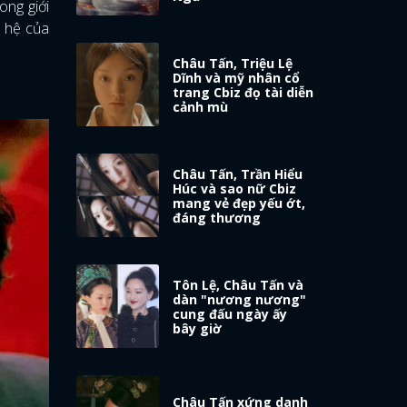
ong giới
n hệ của
Châu Tấn, Triệu Lệ
Dĩnh và mỹ nhân cổ
trang Cbiz đọ tài diễn
cảnh mù
Châu Tấn, Trần Hiểu
Húc và sao nữ Cbiz
mang vẻ đẹp yếu ớt,
đáng thương
Tôn Lệ, Châu Tấn và
dàn "nương nương"
cung đấu ngày ấy
bây giờ
Châu Tấn xứng danh