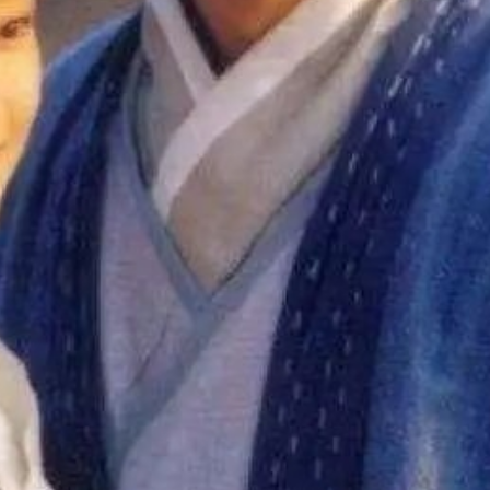
FACEBOOK
GOOGLE