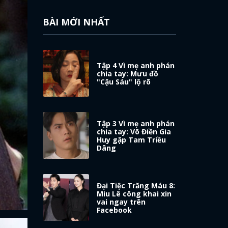
BÀI MỚI NHẤT
Tập 4 Vì mẹ anh phán
chia tay: Mưu đồ
"Cậu Sáu" lộ rõ
Tập 3 Vì mẹ anh phán
chia tay: Võ Điền Gia
Huy gặp Tam Triều
Dâng
Đại Tiệc Trăng Máu 8:
Miu Lê công khai xin
vai ngay trên
Facebook