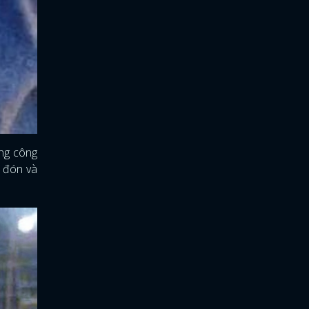
ằng công
a đón và