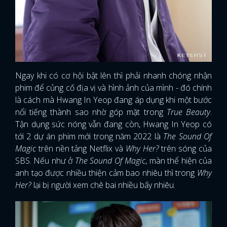
Ngay khi có cơ hội bật lên thì phải nhanh chóng nhận
phim để củng cố địa vị và hình ảnh của mình - đó chính
là cách mà Hwang In Yeop đang áp dụng khi một bước
nổi tiếng thành sao nhờ góp mặt trong
True Beauty
.
Tận dụng sức nóng vẫn đang còn, Hwang In Yeop có
tới 2 dự án phim mới trong năm 2022 là
The Sound Of
Magic
trên nền tảng Netflix và
Why Her?
trên sóng của
SBS. Nếu như ở
The Sound Of Magic
, màn thể hiện của
anh tạo được nhiều thiện cảm bao nhiêu thì trong
Why
Her?
lại bị người xem chê bai nhiều bấy nhiêu.