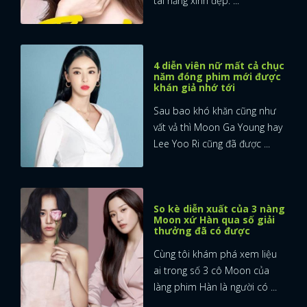
tài năng xinh đẹp: ...
4 diễn viên nữ mất cả chục
năm đóng phim mới được
khán giả nhớ tới
Sau bao khó khăn cũng như
vất vả thì Moon Ga Young hay
Lee Yoo Ri cũng đã được ...
So kè diễn xuất của 3 nàng
Moon xứ Hàn qua số giải
thưởng đã có được
Cùng tôi khám phá xem liệu
ai trong số 3 cô Moon của
làng phim Hàn là người có ...