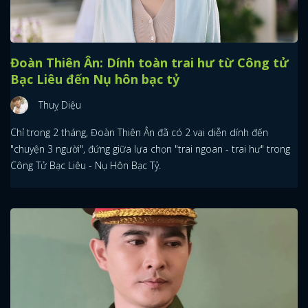
Đoàn Thiên Ân: Dính toàn trai hư từ Công tử
Bạc Liêu đến Nụ hôn bạc tỷ
Thuỵ Diệu
Chỉ trong 2 tháng, Đoàn Thiên Ân đã có 2 vai diễn dính đến
"chuyện 3 người", đứng giữa lựa chọn "trai ngoan - trai hư" trong
Công Tử Bạc Liêu - Nụ Hôn Bạc Tỷ.