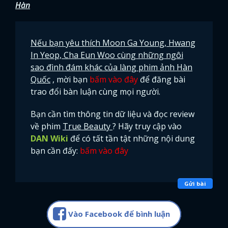
Hàn
Nếu bạn yêu thích Moon Ga Young, Hwang
In Yeop, Cha Eun Woo cùng những ngôi
sao đình đám khác của làng phim ảnh Hàn
Quốc
, mời bạn
bấm vào đây
để đăng bài
trao đổi bàn luận cùng mọi người.
Bạn cần tìm thông tin dữ liệu và đọc review
về phim
True Beauty
? Hãy truy cập vào
DAN Wiki
để có tất tần tật những nội dung
bạn cần đấy:
bấm vào đây
Gửi bài
Vào Facebook để bình luận