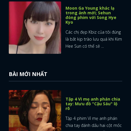
Moon Ga Young khác lạ
trong ảnh mới; Sehun
đóng phim với Song Hye
Kyo
Các chị đẹp Kbiz của tôi đúng
là bắt kịp trào lưu quá khi Kim
Hee Sun có thể sẽ ...
BÀI MỚI NHẤT
Tập 4 Vì mẹ anh phán chia
tay: Mưu đồ "Cậu Sáu" lộ
rõ
Tập 4 phim Vì mẹ anh phán
chia tay đánh dấu hai cột mốc