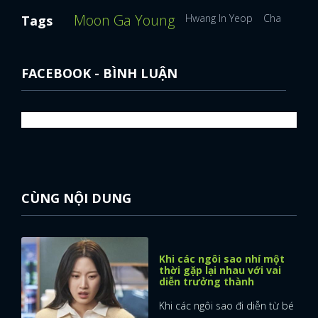
Moon Ga Young
Hwang In Yeop
Cha Eun W
Tags
FACEBOOK - BÌNH LUẬN
CÙNG NỘI DUNG
Khi các ngôi sao nhí một
thời gặp lại nhau với vai
diễn trưởng thành
Khi các ngôi sao đi diễn từ bé