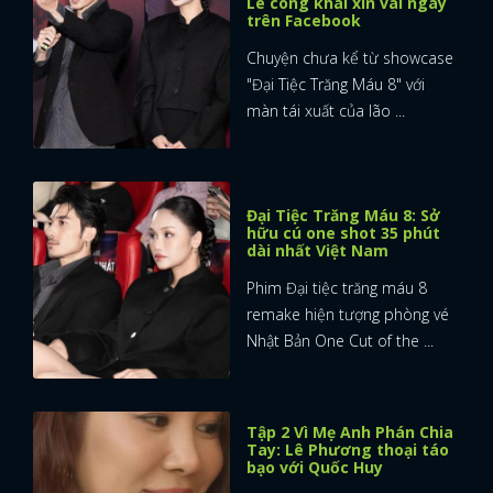
Lê công khai xin vai ngay
trên Facebook
Chuyện chưa kể từ showcase
"Đại Tiệc Trăng Máu 8" với
màn tái xuất của lão ...
Đại Tiệc Trăng Máu 8: Sở
hữu cú one shot 35 phút
dài nhất Việt Nam
Phim Đại tiệc trăng máu 8
remake hiện tượng phòng vé
Nhật Bản One Cut of the ...
Tập 2 Vì Mẹ Anh Phán Chia
Tay: Lê Phương thoại táo
bạo với Quốc Huy