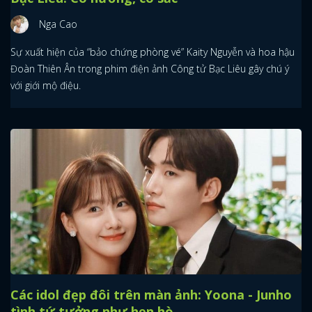
Nga Cao
Sự xuất hiện của “bảo chứng phòng vé” Kaity Nguyễn và hoa hậu
Đoàn Thiên Ân trong phim điện ảnh Công tử Bạc Liêu gây chú ý
với giới mộ điệu.
Các idol đẹp đôi trên màn ảnh: Yoona - Junho
tình tứ tưởng như hẹn hò