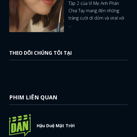
Tập 2 của Vì Mẹ Anh Phán
Chia Tay mang đến những
tràng cười dí dỏm và viral với
...
THEO DÕI CHÚNG TÔI TẠI
PHIM LIÊN QUAN
Hậu Duệ Mặt Trời