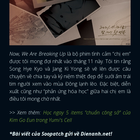
Now, We Are Breaking Up
là bộ phim tình cảm “chị em”
được tôi mong đợi nhất vào tháng 11 này. Tôi tin rằng
Song Hye Kyo và Jang Ki Yong sẽ vẽ lên được câu
chuyện về chia tay và kỷ niệm thiệt đẹp để sưởi ấm trái
tim người xem vào mùa Đông lạnh lẽo. Đặc biệt, diễn
xuất cũng như “phản ứng hóa học” giữa hai chị em là
điều tôi mong chờ nhất.
>> Xem thêm:
Học ngay 5 items "chuẩn công sở" của
Kim Go Eun trong Yumi's Cell
*Bài viết của Soopatch gửi về Dienanh.net!