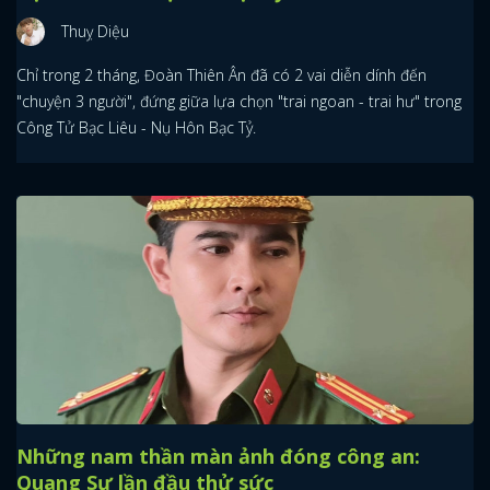
Thuỵ Diệu
Chỉ trong 2 tháng, Đoàn Thiên Ân đã có 2 vai diễn dính đến
"chuyện 3 người", đứng giữa lựa chọn "trai ngoan - trai hư" trong
Công Tử Bạc Liêu - Nụ Hôn Bạc Tỷ.
Những nam thần màn ảnh đóng công an:
Quang Sự lần đầu thử sức