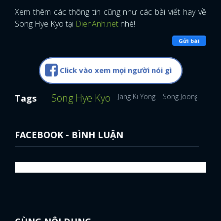
Xem thêm các thông tin cũng như các bài viết hay về
Song Hye Kyo tại
DienAnh.net
nhé!
Gửi bài
Click vào xem mọi người nói gì
Song Hye Kyo
Jang Ki Yong
Song Joong Ki
No
Tags
FACEBOOK - BÌNH LUẬN