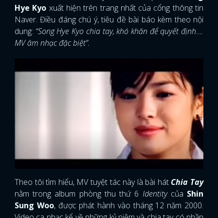
Hye Kyo
xuất hiện trên trang nhất của cổng thông tin
Naver. Điều đáng chú ý, tiêu đề bài báo kèm theo nội
dung:
“Song Hye Kyo chia tay, khó khăn để quyết định….
MV âm nhạc đặc biệt”.
Theo tôi tìm hiểu, MV tuyệt tác này là bài hát
Chia Tay
nằm trong album phòng thu thứ 6
Identity
của
Shin
Sung Woo
, được phát hành vào tháng 12 năm 2000.
Video ca nhạc kể về những kỷ niệm và chia tay có phần