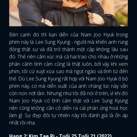
Bên cạnh đó thì bạn diễn của Nam Joo Hyuk trong
phim này là Lee Sung Kyung - người mà khiến anh rung
động thật sự và đã trở thành một cặp không lâu sau
đó. Thế nên cảm xúc mà cả hai trao cho nhau ở những
phân cảnh tình cảm cũng là thật luôn, bởi vậy khi xem
phim, tôi cứ xuýt xoa sao mà ngọt ngào và tình tứ đến
thế. Dù Lee Sung Kyung rất hợp với Nam Joo Hyuk ở bộ
phim này, cơ mà diễn xuất của anh chàng lúc này vẫn
còn non nớt lắm. Nhưng như tôi đã nói ở trên, vì khi đó
Nam Joo Hyuk có tình cảm thật với Lee Sung Kyung
nên cũng không cần cố diễn ra cái phản ứng hoá học
làm gì. Sự đẹp đôi tự nhiên này tôi đánh giá là ổn áp
nhất rồi nha.
Hạng 2: Kim Tae Ri - Tuổi 25 Tuổi 21 (2022)