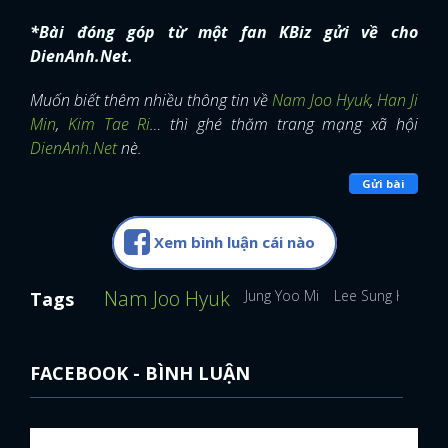
*Bài đóng góp từ một fan KBiz gửi về cho
DienAnh.Net.
Muốn biết thêm nhiều thông tin về
Nam Joo Hyuk
,
Han Ji
Min
,
Kim Tae Ri
… thì ghé thăm trang mạng xã hội
DienAnh.Net
nè.
Gửi bài
Xem bình luận cái nào
Nam Joo Hyuk
Jung Yoo Mi
Lee Sung Kyung
Tags
FACEBOOK - BÌNH LUẬN