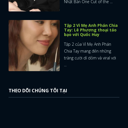
Nhật Bản One Cut of the ...
Tập 2 Vì Mẹ Anh Phán Chia
Tay: Lê Phương thoại táo
bạo với Quốc Huy
Tập 2 của Vì Mẹ Anh Phán
Chia Tay mang đến những
tràng cười dí dỏm và viral với
...
THEO DÕI CHÚNG TÔI TẠI