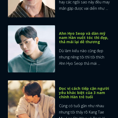
hay các ngôi sao này đều may
mắn gặp được vai diễn như ...
FACEBOOK
GOOGLE
Ahn Hyo Seop và dàn mỹ
nam Hàn vuốt tóc thì đẹp,
thả mái lại dễ thương
Dù làm kiểu nào cũng đẹp
nhưng riêng tôi thì tôi thích
Ahn Hyo Seop thả mái ...
Đọc vị cách tiếp cận người
yêu khác biệt của 3 nam
chính Hàn trẻ tuổi
Cùng có tuổi gần như nhau
nhưng tôi thấy rõ Kang Tae