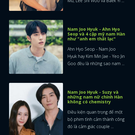
Mu, Lee Shi Woo và Baek Yi ...
Nam Joo Hyuk - Ahn Hyo
Seop và 4 cặp mỹ nam Hàn
như "anh em thất lạc"
Ahn Hyo Seop - Nam Joo
Hyuk hay Kim Min Jae - Yeo Jin
Goo đều là những sao nam ...
Nam Joo Hyuk - Suzy và
những nam nữ chính Hàn
không có chemistry
Điều kiện quan trọng để một
bộ phim tình cảm thành công
đó là cảm giác couple ...