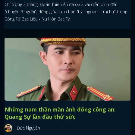
Chỉ trong 2 tháng, Đoàn Thiên Ân đã có 2 vai diễn dính đến
"chuyện 3 người", đứng giữa lựa chọn "trai ngoan - trai hư" trong
Công Tử Bạc Liêu - Nụ Hôn Bạc Tỷ.
Những nam thần màn ảnh đóng công an:
Quang Sự lần đầu thử sức
Đức Nguyên