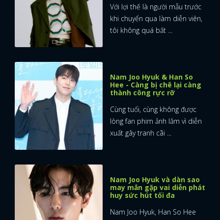
Với lợi thế là người mẫu trước
khi chuyển qua làm diễn viên,
tôi không quá bất ...
Nam Joo Hyuk & Han So
Hee - Càng bị chê lại càng
thành công rực rỡ
Cùng tuổi, cùng không được
lòng fan phim ảnh lắm vì diễn
xuất gây tranh cãi ...
Nam Joo Hyuk và dàn sao
may mắn gặp vai diễn phát
huy sức hút tối đa
x
ĐĂNG NHẬP
Nam Joo Hyuk, Han So Hee