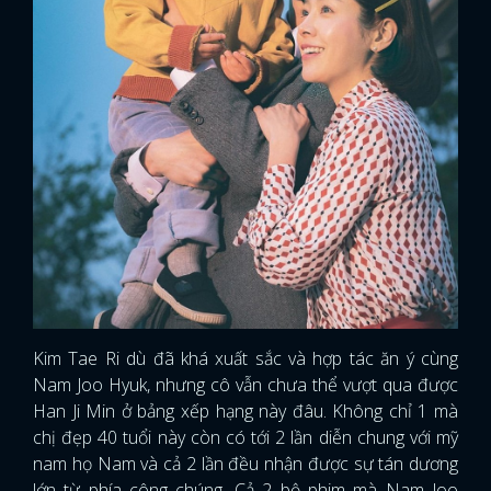
Kim Tae Ri dù đã khá xuất sắc và hợp tác ăn ý cùng
Nam Joo Hyuk, nhưng cô vẫn chưa thể vượt qua được
Han Ji Min ở bảng xếp hạng này đâu. Không chỉ 1 mà
chị đẹp 40 tuổi này còn có tới 2 lần diễn chung với mỹ
nam họ Nam và cả 2 lần đều nhận được sự tán dương
lớn từ phía công chúng. Cả 2 bộ phim mà Nam Joo