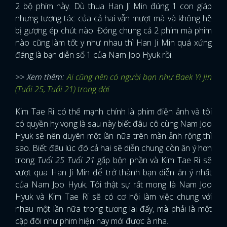
2 bộ phim này. Dù thua Han Ji Min đúng 1 con giáp
nhưng tương tác của cả hai vẫn mượt mà và không hề
bị gượng ép chút nào. Đóng chung cả 2 phim mà phim
nào cũng làm tốt y như nhau thì Han Ji Min quá xứng
đáng là bạn diễn số 1 của Nam Joo Hyuk rồi.
>> Xem thêm:
Ai cũng nên có người bạn như Baek Yi Jin
(Tuổi 25, Tuổi 21) trong đời
Kim Tae Ri có thế mạnh chính là phim điện ảnh và tôi
có quyền hy vọng là sau này biết đâu cô cùng Nam Joo
Hyuk sẽ nên duyên một lần nữa trên màn ảnh rộng thì
sao. Biết đâu lúc đó cả hai sẽ diễn chung còn ăn ý hơn
trong
Tuổi 25 Tuổi 21
gấp bộn phần và Kim Tae Ri sẽ
vượt qua Han Ji Min để trở thành bạn diễn ăn ý nhất
của Nam Joo Hyuk. Tôi thật sự rất mong là Nam Joo
Hyuk và Kim Tae Ri sẽ có cơ hội làm việc chung với
nhau một lần nữa trong tương lai đấy, mà phải là một
cặp đôi như phim hiện nay mới được à nha.