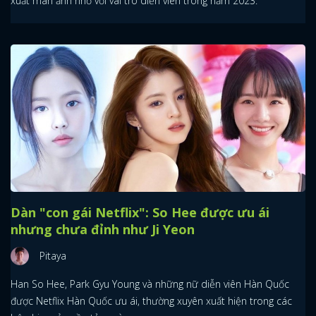
xuất màn ảnh nhỏ với vai trò diễn viên trong năm 2023.
Dàn "con gái Netflix": So Hee được ưu ái
nhưng chưa đỉnh như Ji Yeon
Pitaya
Han So Hee, Park Gyu Young và những nữ diễn viên Hàn Quốc
được Netflix Hàn Quốc ưu ái, thường xuyên xuất hiện trong các