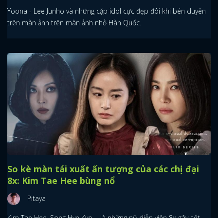
Yoona - Lee Junho và những cặp idol cực đẹp đôi khi bén duyên
trên màn ảnh trên màn ảnh nhỏ Hàn Quốc.
So kè màn tái xuất ấn tượng của các chị đại
8x: Kim Tae Hee bùng nổ
Pitaya
Kim Tae Hee, Song Hye Kyo,... là những nữ diễn viên 8x gây sốt