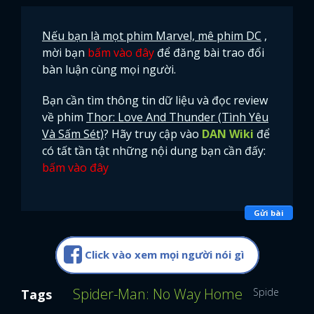
Nếu bạn là mọt phim Marvel, mê phim DC
,
mời bạn
bấm vào đây
để đăng bài trao đổi
bàn luận cùng mọi người.
Bạn cần tìm thông tin dữ liệu và đọc review
về phim
Thor: Love And Thunder (Tình Yêu
Và Sấm Sét)
? Hãy truy cập vào
DAN Wiki
để
có tất tần tật những nội dung bạn cần đấy:
bấm vào đây
Gửi bài
Click vào xem mọi người nói gì
x
Spider-Man: No Way Home
Spider Man
ĐĂNG NHẬP
Tags