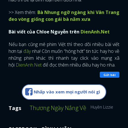
>> Xem thêm:
Bà Nhung ngỡ ngàng khi Vân Trang
đeo vòng giống con gái bà năm xưa
Bài viết của Chloe Nguyễn trên
DienAnh.Net
Nếu bạn cũng mê phim Việt thì theo dõi nhiều bài viết
hơn tại
đây
nha! Còn muốn “hóng hớt” tin tức hay ho về
những phim khác thì nhanh tay click vào mạng xã
hội
DienAnh.Net
để đọc thêm nhiều điều hay ho nha.
Gửi bài
Nhấp vào xem mọi người nói gì
Thương Ngày Nắng Về
Huyền Lizzie
Lan 
Tags