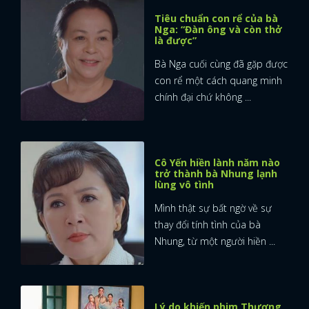
Tiêu chuẩn con rể của bà
Nga: “Đàn ông và còn thở
là được”
Bà Nga cuối cùng đã gặp được
con rể một cách quang minh
chính đại chứ không ...
Cô Yến hiền lành năm nào
trở thành bà Nhung lạnh
lùng vô tình
Mình thật sự bất ngờ về sự
thay đổi tính tình của bà
Nhung, từ một người hiền ...
x
ĐĂNG NHẬP
Lý do khiến phim Thương