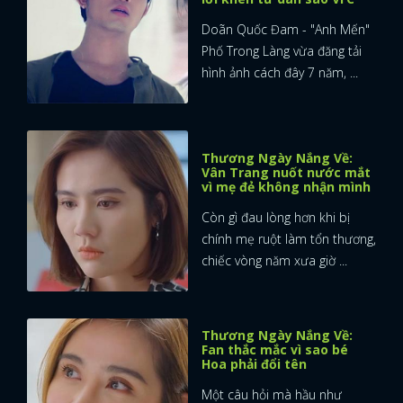
Doãn Quốc Đam - "Anh Mến"
Phố Trong Làng vừa đăng tải
hình ảnh cách đây 7 năm, ...
Thương Ngày Nắng Về:
Vân Trang nuốt nước mắt
vì mẹ đẻ không nhận mình
Còn gì đau lòng hơn khi bị
chính mẹ ruột làm tổn thương,
chiếc vòng năm xưa giờ ...
Thương Ngày Nắng Về:
Fan thắc mắc vì sao bé
Hoa phải đổi tên
Một câu hỏi mà hầu như