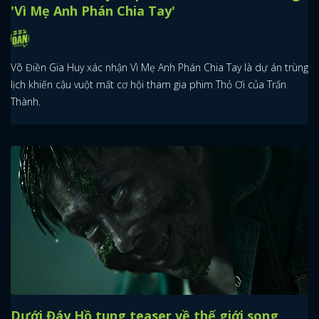
'Vì Mẹ Anh Phán Chia Tay'
Võ Điền Gia Huy xác nhận Vì Mẹ Anh Phán Chia Tay là dự án trùng
lịch khiến cậu vuột mất cơ hội tham gia phim Thỏ Ơi của Trấn
Thành.
Dưới Đáy Hồ tung teaser về thế giới song