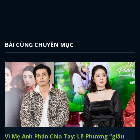
BÀI CÙNG CHUYÊN MỤC
Vì Mẹ Anh Phán Chia Tay: Lê Phương “giấu