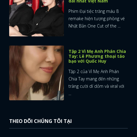
dài nhất Việt Nam
Phim Đại tiệc trăng máu 8
remake hiện tượng phòng vé
Nhật Bản One Cut of the ...
Tập 2 Vì Mẹ Anh Phán Chia
Tay: Lê Phương thoại táo
bạo với Quốc Huy
Tập 2 của Vì Mẹ Anh Phán
Chia Tay mang đến những
tràng cười dí dỏm và viral với
...
THEO DÕI CHÚNG TÔI TẠI