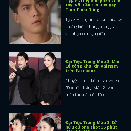
Tập 3 Vì mẹ anh phán chia
tay: Võ Điền Gia Huy gặp
Tam Triều Dâng
Tập 3 Vì mẹ anh phán chia tay
chứng kiến những tương tác
vui nhộn oan gia giữa ...
Đại Tiệc Trăng Máu 8: Miu
Lê công khai xin vai ngay
trên Facebook
Chuyện chưa kể từ showcase
"Đại Tiệc Trăng Máu 8" với
màn tái xuất của lão ...
Đại Tiệc Trăng Máu 8: Sở
hữu cú one shot 35 phút