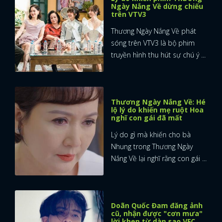
Ngày Nắng Về dừng chiếu
trên VTV3
FACEBOOK
GOOGLE
Thương Ngày Nắng Về phát
sóng trên VTV3 là bộ phim
truyền hình thu hút sự chú ý ...
Thương Ngày Nắng Về: Hé
lộ lý do khiến mẹ ruột Hoa
nghĩ con gái đã mất
Lý do gì mà khiến cho bà
Nhung trong Thương Ngày
Nắng Về lại nghĩ rằng con gái ...
Doãn Quốc Đam đăng ảnh
cũ, nhận được "cơn mưa"
lời khen từ dàn sao VFC