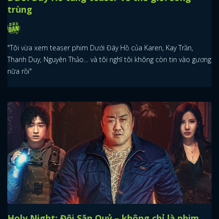
trùng
"Tôi vừa xem teaser phim Dưới Đáy Hồ của Karen, Kay Trần,
Thanh Duy, Nguyên Thảo… và tôi nghĩ tôi không còn tin vào gương
nữa rồi"
Holy Night: Đội Săn Quỷ – không chỉ là phim,