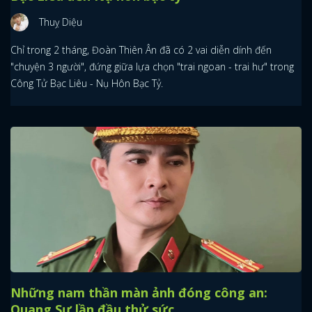
Thuỵ Diệu
Chỉ trong 2 tháng, Đoàn Thiên Ân đã có 2 vai diễn dính đến
"chuyện 3 người", đứng giữa lựa chọn "trai ngoan - trai hư" trong
Công Tử Bạc Liêu - Nụ Hôn Bạc Tỷ.
Những nam thần màn ảnh đóng công an:
Quang Sự lần đầu thử sức