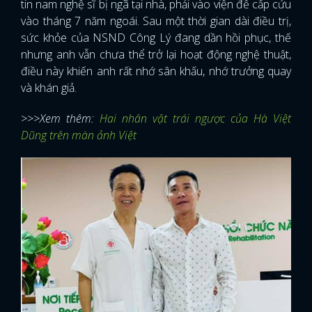
tin nam nghệ sĩ bị ngã tại nhà, phải vào viện để cấp cứu
vào tháng 7 năm ngoái. Sau một thời gian dài điều trị,
sức khỏe của NSND Công Lý đang dần hồi phục, thế
nhưng anh vẫn chưa thể trở lại hoạt động nghệ thuật,
điều này khiến anh rất nhớ sân khấu, nhớ trưởng quay
và khán giả.
>>>Xem thêm:
Hai nhân vật trái ngược của Hà Việt
Dũng trên màn ảnh Việt