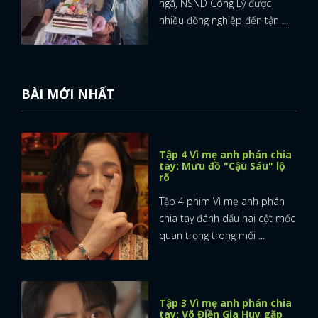
ngã, NSND Công Lý được
nhiều đồng nghiệp đến tận ...
BÀI MỚI NHẤT
Tập 4 Vì mẹ anh phán chia
tay: Mưu đồ "Cậu Sáu" lộ
rõ
Tập 4 phim Vì mẹ anh phán
chia tay đánh dấu hai cột mốc
quan trọng trong mối ...
Tập 3 Vì mẹ anh phán chia
tay: Võ Điền Gia Huy gặp