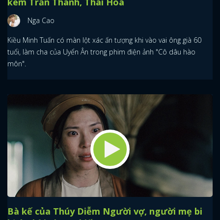
kém Trấn Thành, Thái Hòa
Nga Cao
Kiều Minh Tuấn có màn lột xác ấn tượng khi vào vai ông già 60
tuổi, làm cha của Uyển Ân trong phim điện ảnh "Cô dâu hào
môn".
Bà kế của Thúy Diễm Người vợ, người mẹ bi