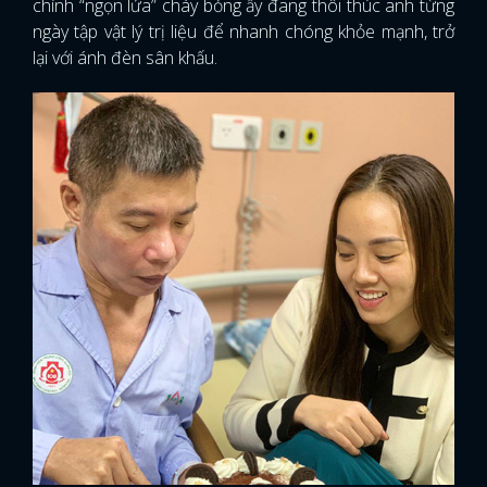
chính “ngọn lửa” cháy bỏng ấy đang thôi thúc anh từng
ngày tập vật lý trị liệu để nhanh chóng khỏe mạnh, trở
lại với ánh đèn sân khấu.