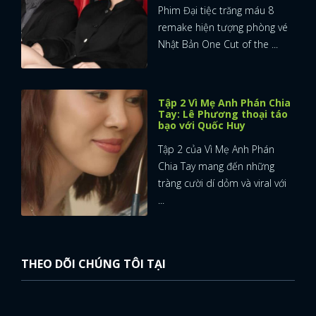
Phim Đại tiệc trăng máu 8
remake hiện tượng phòng vé
Nhật Bản One Cut of the ...
Tập 2 Vì Mẹ Anh Phán Chia
Tay: Lê Phương thoại táo
bạo với Quốc Huy
Tập 2 của Vì Mẹ Anh Phán
Chia Tay mang đến những
tràng cười dí dỏm và viral với
...
THEO DÕI CHÚNG TÔI TẠI