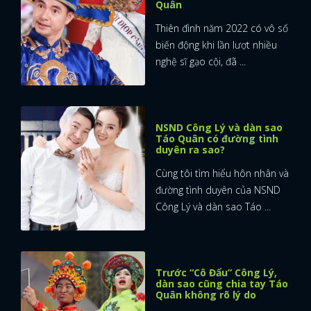
Quân
Thiên đình năm 2022 có vô số
biến động khi lần lượt nhiều
nghệ sĩ gạo cội, đã ...
NSND Công Lý và dàn sao
Táo Quân có đường tình
duyên ra sao?
Cùng tôi tìm hiểu hôn nhân và
đường tình duyên của NSND
Công Lý và dàn sao Táo ...
Trước “Cô Đẩu” Công Lý,
dàn sao cũng chia tay Táo
Quân không rõ lý do