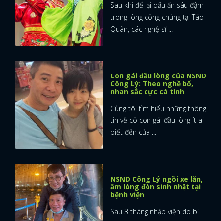
Sau khi để lại dấu ấn sâu đậm
trong lòng công chúng tại Táo
Quân, các nghệ sĩ ...
Con gái đầu lòng của NSND
Công Lý: Theo nghề bố,
nhan sắc cực cá tính
Cùng tôi tìm hiểu những thông
tin về cô con gái đầu lòng ít ai
biết đến của ...
NSND Công Lý ngồi xe lăn,
ấm lòng đón sinh nhật tại
bệnh viện
Sau 3 tháng nhập viện do bị