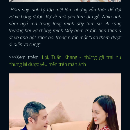
Hôm nay, anh Lý tập mệt lắm nhưng vẫn thức để đợi
vợ về bằng được. Vợ về mới yên tâm đi ngủ. Nhìn anh
nằm ngủ mà trong lòng mình đầy tâm sự. Ai cũng
thương hai vợ chồng mình.Mấy hôm trước, bạn thân a
đt và anh bật khóc nói trong nước mắt “Tao thèm được
đi diễn vô cùng".
>>>Xem thêm:
Lợi, Tuấn Khang - những gã trai hư
nhưng lại được yêu mến trên màn ảnh