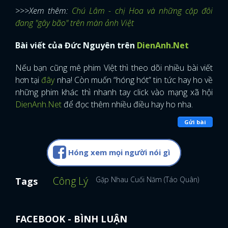
>>>Xem thêm:
Chú Lâm - chị Hoa và những cặp đôi
đang "gây bão" trên màn ảnh Việt
Bài viết của Đức Nguyên trên
DienAnh.Net
Nếu bạn cũng mê phim Việt thì theo dõi nhiều bài viết
hơn tại
đây
nha! Còn muốn “hóng hót” tin tức hay ho về
những phim khác thì nhanh tay click vào mạng xã hội
DienAnh.Net
để đọc thêm nhiều điều hay ho nha.
Gửi bài
Hóng xem mọi người nói gì
Công Lý
Gặp Nhau Cuối Năm (Táo Quân)
Hương 
Tags
FACEBOOK - BÌNH LUẬN