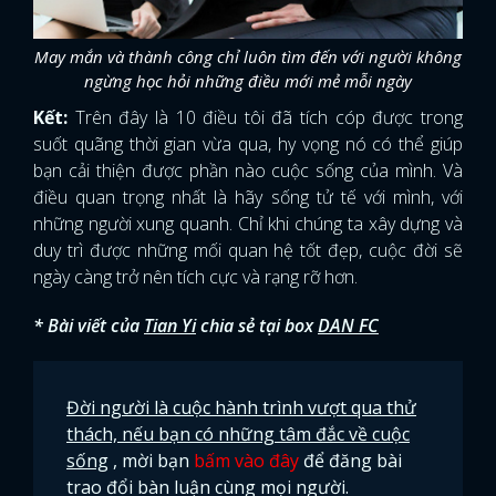
May mắn và thành công chỉ luôn tìm đến với người không
ngừng học hỏi những điều mới mẻ mỗi ngày
Kết:
Trên đây là 10 điều tôi đã tích cóp được trong
suốt quãng thời gian vừa qua, hy vọng nó có thể giúp
bạn cải thiện được phần nào cuộc sống của mình. Và
điều quan trọng nhất là hãy sống tử tế với mình, với
những người xung quanh. Chỉ khi chúng ta xây dựng và
duy trì được những mối quan hệ tốt đẹp, cuộc đời sẽ
ngày càng trở nên tích cực và rạng rỡ hơn.
* Bài viết của
Tian Yi
chia sẻ tại box
DAN FC
Đời người là cuộc hành trình vượt qua thử
thách, nếu bạn có những tâm đắc về cuộc
sống
, mời bạn
bấm vào đây
để đăng bài
trao đổi bàn luận cùng mọi người.