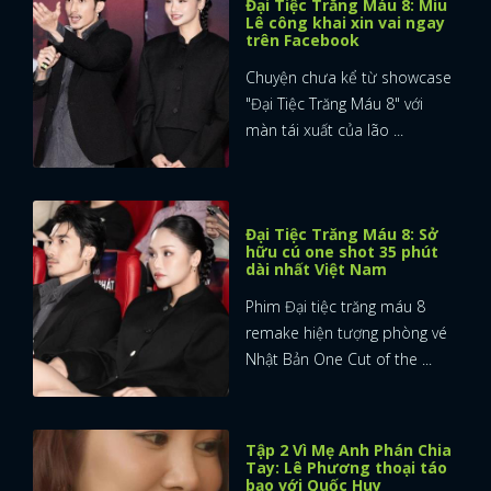
Đại Tiệc Trăng Máu 8: Miu
Lê công khai xin vai ngay
trên Facebook
Chuyện chưa kể từ showcase
"Đại Tiệc Trăng Máu 8" với
màn tái xuất của lão ...
Đại Tiệc Trăng Máu 8: Sở
hữu cú one shot 35 phút
dài nhất Việt Nam
Phim Đại tiệc trăng máu 8
remake hiện tượng phòng vé
Nhật Bản One Cut of the ...
Tập 2 Vì Mẹ Anh Phán Chia
Tay: Lê Phương thoại táo
bạo với Quốc Huy