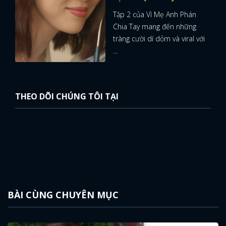
Tập 2 của Vì Mẹ Anh Phán
Chia Tay mang đến những
tràng cười dí dỏm và viral với
...
THEO DÕI CHÚNG TÔI TẠI
BÀI CÙNG CHUYÊN MỤC