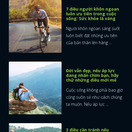
7 điều người khôn ngoan
luôn ưu tiên trong cuộc
sống: Sức khỏe là vàng
Người khôn ngoan sáng suốt
luôn biết đặt những ưu tiên
của bản thân lên hàng ...
Đời vẫn đẹp, nếu áp lực
đang nhấn chìm bạn, hãy
thử những điều mới mẻ
Cuộc sống không phải bao giờ
cũng suôn sẻ như cách chúng
ta muốn. Nếu áp lực ...
x
ĐĂNG NHẬP
3 điều cần tránh nếu