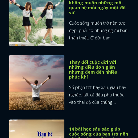
không muốn những mối
quan hệ mỗi ngày một đổ
FACEBOOK
GOOGLE
vỡ
Cuộc sống muốn trở nên tươi
đẹp, phải có những người bạn
thân thiết. Ở đời, bạn ...
Thay đổi cuộc đời với
những điều đơn giản
nhưng đem đến nhiều
phúc khí
Số phận tốt hay xấu, giàu hay
nghèo, tất cả đều phụ thuộc
vào thái độ của chúng ...
14 bài học sâu sắc giúp
cuộc sống của bạn trở nên