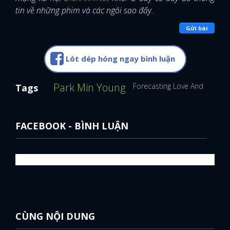
tin về những phim và các ngôi sao đấy.
FACEBOOK
GOOGLE
Gửi bài
Lót dép hóng ngay bình luận
Park Min Young
Forecasting Love And Weathe
Tags
FACEBOOK - BÌNH LUẬN
CÙNG NỘI DUNG