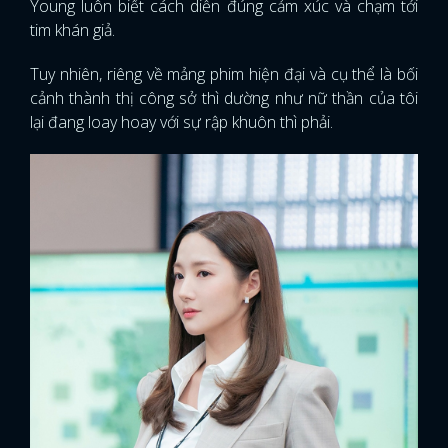
Young luôn biết cách diễn đúng cảm xúc và chạm tới
tim khán giả.
Tuy nhiên, riêng về mảng phim hiện đại và cụ thể là bối
cảnh thành thị công sở thì dường như nữ thần của tôi
lại đang loay hoay với sự rập khuôn thì phải.