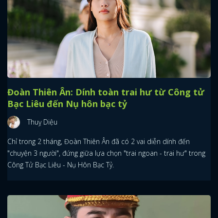
Đoàn Thiên Ân: Dính toàn trai hư từ Công tử
Bạc Liêu đến Nụ hôn bạc tỷ
Thuỵ Diệu
Chỉ trong 2 tháng, Đoàn Thiên Ân đã có 2 vai diễn dính đến
"chuyện 3 người", đứng giữa lựa chọn "trai ngoan - trai hư" trong
Công Tử Bạc Liêu - Nụ Hôn Bạc Tỷ.