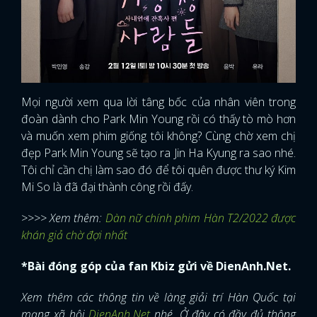
Mọi người xem qua lời tâng bốc của nhân viên trong
đoàn dành cho Park Min Young rồi có thấy tò mò hơn
và muốn xem phim giống tôi không? Cùng chờ xem chị
đẹp Park Min Young sẽ tạo ra Jin Ha Kyung ra sao nhé.
Tôi chỉ cần chị làm sao đó để tôi quên được thư ký Kim
Mi So là đã đại thành công rồi đấy.
>>>> Xem thêm:
Dàn nữ chính phim Hàn T2/2022 được
khán giả chờ đợi nhất
*Bài đóng góp của fan Kbiz gửi về DienAnh.Net.
x
ĐĂNG NHẬP
Xem thêm các thông tin về làng giải trí Hàn Quốc tại
mạng xã hội
DienAnh.Net
nhé. Ở đây có đầy đủ thông