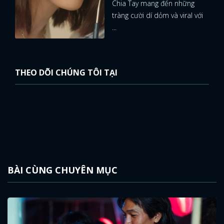
Chia Tay mang đến những
tràng cười dí dỏm và viral với
...
THEO DÕI CHÚNG TÔI TẠI
BÀI CÙNG CHUYÊN MỤC