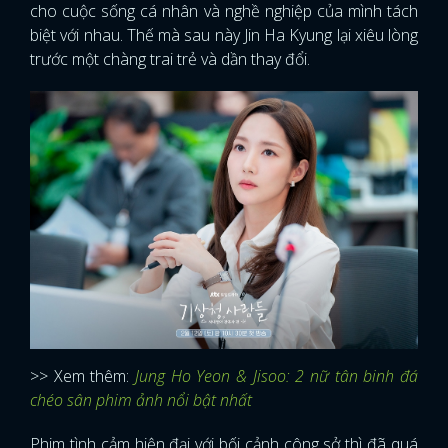
cho cuộc sống cá nhân và nghề nghiệp của mình tách
biệt với nhau. Thế mà sau này Jin Ha Kyung lại xiêu lòng
trước một chàng trai trẻ và dần thay đổi.
>> Xem thêm:
Jung Ho Yeon & Jisoo: 2 nữ tân binh đá
chéo sân phim ảnh nổi bật nhất
Phim tình cảm hiện đại với bối cảnh công sở thì đã quá