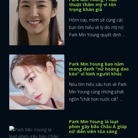
thuật thẩm mỹ vì tôn
trọng khán giả
Hôm nay, mình sẽ cùng các
bạn tìm hiểu về lý do mỹ nữ
Park Min Young quyết định ...
Park Min Young bao năm
mang danh "nữ hoàng dao
kéo" vì hình người khác
Nếu tìm hiểu sâu hơn về Park
Min Young cùng những phát
ngôn "chất hơn nước cất" ...
Park Min Young là loạt
phim gây bão Châu Á giúp
nữ diễn viên tỏa sáng