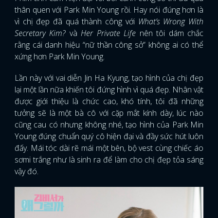
thân quen với Park Min Young rồi. Hay nói đúng hơn là
vì chị đẹp đã quá thành công với
What’s Wrong With
Secretary Kim?
và
Her Private Life
nên tôi dám chắc
rằng cái danh hiệu “nữ thần công sở” không ai có thể
xứng hơn Park Min Young.
Lần này với vai diễn Jin Ha Kyung, tạo hình của chị đẹp
lại một lần nữa khiến tôi đứng hình vì quá đẹp. Nhân vật
được giới thiệu là chức cao, khó tính, tôi đã những
tưởng sẽ là một bà cô với cặp mắt kính dày, lúc nào
cũng cau có nhưng không nhé, tạo hình của Park Min
Young đúng chuẩn quý cô hiện đại và đầy sức hút luôn
đấy. Mái tóc dài rẽ mái một bên, bộ vest cùng chiếc áo
sơmi trắng như là sinh ra để làm cho chị đẹp tỏa sáng
vậy đó.