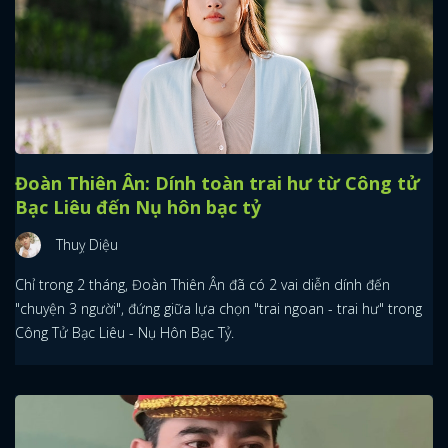
Đoàn Thiên Ân: Dính toàn trai hư từ Công tử
Bạc Liêu đến Nụ hôn bạc tỷ
Thuỵ Diệu
Chỉ trong 2 tháng, Đoàn Thiên Ân đã có 2 vai diễn dính đến
"chuyện 3 người", đứng giữa lựa chọn "trai ngoan - trai hư" trong
Công Tử Bạc Liêu - Nụ Hôn Bạc Tỷ.