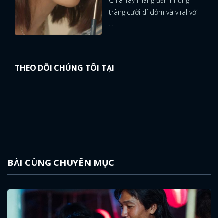
Chia Tay mang đến những
tràng cười dí dỏm và viral với
...
THEO DÕI CHÚNG TÔI TẠI
BÀI CÙNG CHUYÊN MỤC