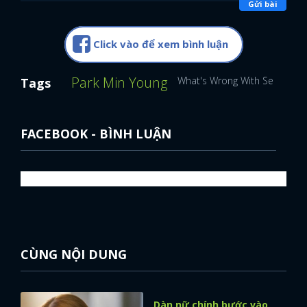
Gửi bài
FACEBOOK
GOOGLE
Click vào để xem bình luận
Park Min Young
What's Wrong With Secretary 
Tags
FACEBOOK - BÌNH LUẬN
CÙNG NỘI DUNG
Dàn nữ chính bước vào