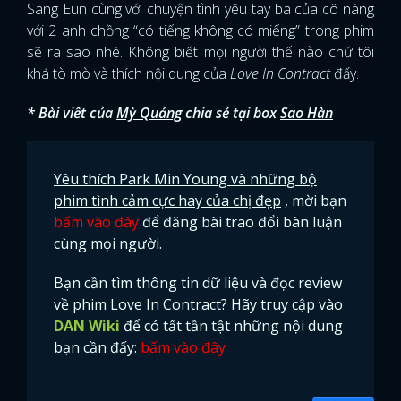
Sang Eun cùng với chuyện tình yêu tay ba của cô nàng
với 2 anh chồng “có tiếng không có miếng” trong phim
sẽ ra sao nhé. Không biết mọi người thế nào chứ tôi
khá tò mò và thích nội dung của
Love In Contract
đấy.
* Bài viết của
Mỳ Quảng
chia sẻ tại box
Sao Hàn
Yêu thích Park Min Young và những bộ
phim tình cảm cực hay của chị đẹp
, mời bạn
bấm vào đây
để đăng bài trao đổi bàn luận
cùng mọi người.
Bạn cần tìm thông tin dữ liệu và đọc review
về phim
Love In Contract
? Hãy truy cập vào
DAN Wiki
để có tất tần tật những nội dung
bạn cần đấy:
bấm vào đây
x
ĐĂNG NHẬP