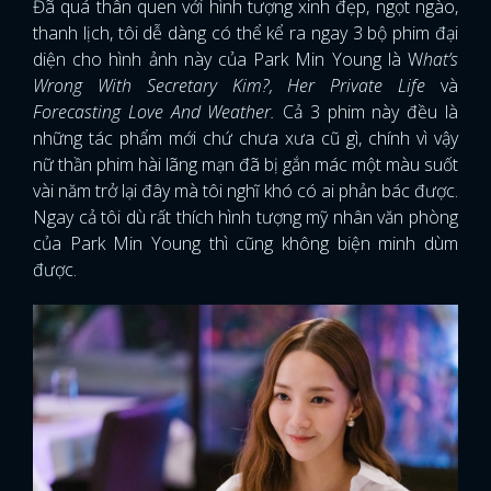
Đã quá thân quen với hình tượng xinh đẹp, ngọt ngào,
thanh lịch, tôi dễ dàng có thể kể ra ngay 3 bộ phim đại
diện cho hình ảnh này của Park Min Young là W
hat’s
Wrong With Secretary Kim?, Her Private Life
và
Forecasting Love And Weather.
Cả 3 phim này đều là
những tác phẩm mới chứ chưa xưa cũ gì, chính vì vậy
nữ thần phim hài lãng mạn đã bị gắn mác một màu suốt
vài năm trở lại đây mà tôi nghĩ khó có ai phản bác được.
Ngay cả tôi dù rất thích hình tượng mỹ nhân văn phòng
của Park Min Young thì cũng không biện minh dùm
được.