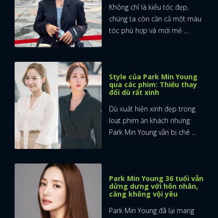
Không chỉ là kiểu tóc đẹp,
chúng ta còn cần cả một màu
tóc phù hợp và mới mẻ ...
Style của Park Min Young
qua các phim: Thiếu thay
đổi dù rất xinh
Dù xuất hiện xinh đẹp trong
loạt phim ăn khách nhưng
Park Min Young vẫn bị chê ...
Park Min Young 36 tuổi vẫn
dửng dưng với hôn nhân,
càng không vội yêu
Park Min Young đã lại mang