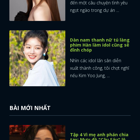
đến một câu chuyện tình yêu
ngọt ngào trong dự án ...
Dàn nam thanh nữ tú làng
phim Hàn làm idol cũng sẽ
đỉnh chóp
Nhìn các idol lấn sân diễn
xuất thành công, tôi chợt nghĩ
nếu Kim Yoo Jung, ...
BÀI MỚI NHẤT
Tập 4 Vì mẹ anh phán chia
tay: Mưu đồ "Cậu Sáu" lộ