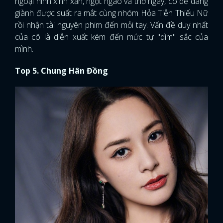
ngoại hình xinh xắn, ngọt ngào và thơ ngây, cô dễ dàng
giành được suất ra mắt cùng nhóm Hỏa Tiễn Thiếu Nữ
rồi nhận tài nguyên phim đến mỏi tay. Vấn đề duy nhất
của cô là diễn xuất kém đến mức tự "dìm" sắc của
mình.
Top 5. Chung Hân Đồng