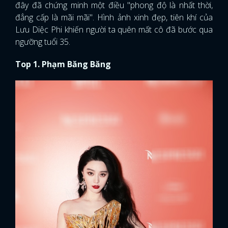
đây đã chứng minh một điều "phong độ là nhất thời,
đẳng cấp là mãi mãi". Hình ảnh xinh đẹp, tiên khí của
FACEBOOK
GOOGLE
Lưu Diệc Phi khiến người ta quên mất cô đã bước qua
ngưỡng tuổi 35.
Top 1. Phạm Băng Băng