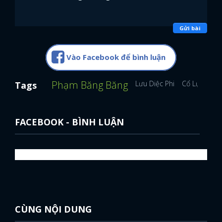
Gửi bài
Vào Facebook để bình luận
Phạm Băng Băng
Lưu Diệc Phi
Cổ Lực Na T
Tags
FACEBOOK - BÌNH LUẬN
CÙNG NỘI DUNG