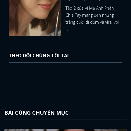
Tập 2 của Vì Mẹ Anh Phán
Chia Tay mang đến những
tràng cười dí dỏm và viral với
...
THEO DÕI CHÚNG TÔI TẠI
BÀI CÙNG CHUYÊN MỤC