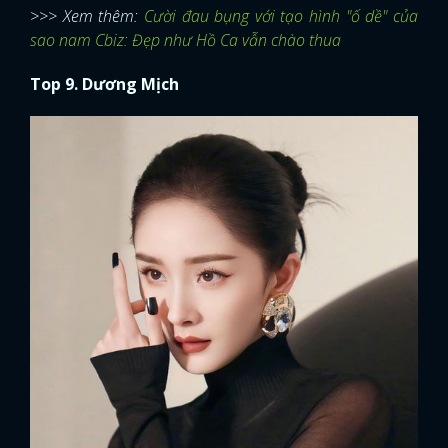
>>> Xem thêm:
Cười đau bụng với tạo hình "ố dề" của
sao nam Cbiz: Đẹp như Hồ Ca vẫn chào thua
Top 9. Dương Mịch