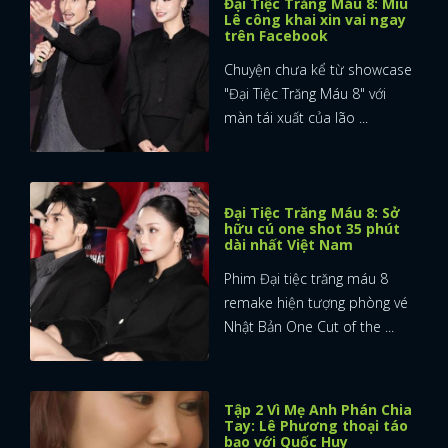
Đại Tiệc Trăng Máu 8: Miu
Lê công khai xin vai ngay
trên Facebook
Chuyện chưa kể từ showcase
"Đại Tiệc Trăng Máu 8" với
màn tái xuất của lão ...
Đại Tiệc Trăng Máu 8: Sở
hữu cú one shot 35 phút
dài nhất Việt Nam
Phim Đại tiệc trăng máu 8
remake hiện tượng phòng vé
Nhật Bản One Cut of the ...
Tập 2 Vì Mẹ Anh Phán Chia
Tay: Lê Phương thoại táo
bạo với Quốc Huy