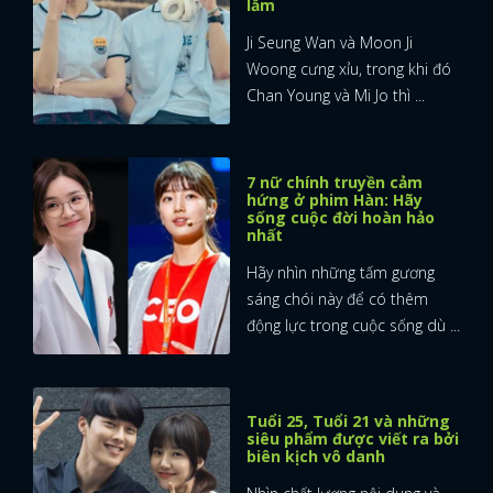
lắm
Ji Seung Wan và Moon Ji
Woong cưng xỉu, trong khi đó
Chan Young và Mi Jo thì ...
7 nữ chính truyền cảm
hứng ở phim Hàn: Hãy
sống cuộc đời hoàn hảo
nhất
Hãy nhìn những tấm gương
sáng chói này để có thêm
động lực trong cuộc sống dù ...
Tuổi 25, Tuổi 21 và những
siêu phẩm được viết ra bởi
x
biên kịch vô danh
ĐĂNG NHẬP