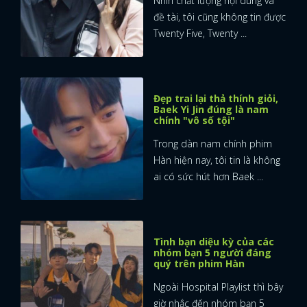
Nhìn chất lượng nội dung và
đề tài, tôi cũng không tin được
FACEBOOK
GOOGLE
Twenty Five, Twenty ...
Đẹp trai lại thả thính giỏi,
Baek Yi Jin đúng là nam
chính "vô số tội"
Trong dàn nam chính phim
Hàn hiện nay, tôi tin là không
ai có sức hút hơn Baek ...
Tình bạn diệu kỳ của các
nhóm bạn 5 người đáng
quý trên phim Hàn
Ngoài Hospital Playlist thì bây
giờ nhắc đến nhóm bạn 5