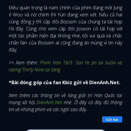
Điều quan trọng là nam chính của phim đang mời Jung
Il Woo và nữ chính thì Yuri đang xem xét. Nếu cả hai
cùng đồng ý thì cặp đôi
Bossam
của chúng ta tái hợp
rồi đấy. Cùng chờ xem cặp đôi Joseon có tái hợp với
một tác phẩm hiện đại không nhé, tôi vui quá và chắc
chắn fan của
Bossam
ai cũng đang ăn mừng vì tin này
đây.
>> Xem thêm:
Phim Hàn 18/3: Son Ye Jin lại buồn và
rating Thirty Nine lại tăng
*Bài đóng góp của fan Kbiz gửi về DienAnh.Net.
Xem thêm các thông tin về làng giải trí Hàn Quốc tại
mạng xã hội
DienAnh.Net
nhé. Ở đây có đầy đủ thông
tin về những phim và các ngôi sao đấy.
Gửi bài