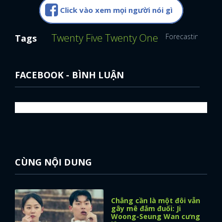
Click vào xem mọi người nói gì
Twenty Five Twenty One
Forecasting Love
Tags
FACEBOOK - BÌNH LUẬN
CÙNG NỘI DUNG
Chẳng cần là một đôi vẫn
gây mê đắm đuối: Ji
Woong-Seung Wan cưng