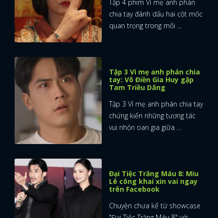
Tập 4 phim Vì mẹ anh phán
chia tay đánh dấu hai cột mốc
quan trọng trong mối ...
Tập 3 Vì mẹ anh phán chia
tay: Võ Điền Gia Huy gặp
Tam Triều Dâng
Tập 3 Vì mẹ anh phán chia tay
chứng kiến những tương tác
vui nhộn oan gia giữa ...
Đại Tiệc Trăng Máu 8: Miu
Lê công khai xin vai ngay
trên Facebook
Chuyện chưa kể từ showcase
"Đại Tiệc Trăng Máu 8" với