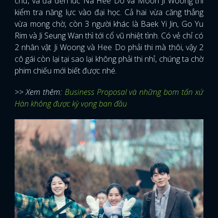
chứ, và đã đến lúc Na Hee Do và Moon Ji Woong thi
kiểm tra năng lực vào đại học. Cả hai vừa căng thẳng
vừa mong chờ, còn 3 người khác là Baek Yi Jin, Go Yu
Rim và Ji Seung Wan thì tới cổ vũ nhiệt tình. Có vẻ chỉ có
2 nhân vật Ji Woong và Hee Do phải thi mà thôi, vậy 2
cô gái còn lại tại sao lại không phải thi nhỉ, chúng ta chờ
phim chiếu mới biết được nhé.
>> Xem thêm:
Business Proposal và những bom tấn xứ
Hàn không được kỳ vọng ban đầu