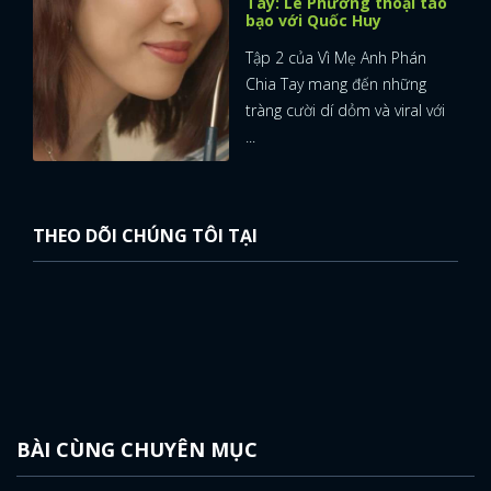
Tay: Lê Phương thoại táo
bạo với Quốc Huy
Tập 2 của Vì Mẹ Anh Phán
Chia Tay mang đến những
tràng cười dí dỏm và viral với
...
THEO DÕI CHÚNG TÔI TẠI
BÀI CÙNG CHUYÊN MỤC