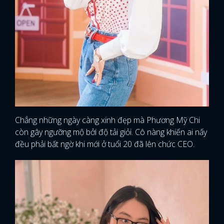
Chẳng những ngày càng xinh đẹp mà Phương Mỹ Chi
còn gây ngưỡng mộ bởi độ tải giỏi. Cô nàng khiến ai nấy
đều phải bất ngờ khi mới ở tuổi 20 đã lên chức CEO.