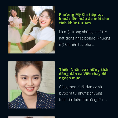
Phương Mỹ Chi tiếp tục
khoác lên màu áo mới cho
tình khúc Dư Âm
Là một trong những ca sĩ trẻ
hát dòng nhạc bolero, Phương
mỹ Chi liên tục phá ...
Thiện Nhân và những thần
đồng dân ca Việt thay đổi
ngoạn mục
Cùng theo đuổi dân ca và
bước ra từ những chương
trình tìm kiếm tài năng lớn, ...