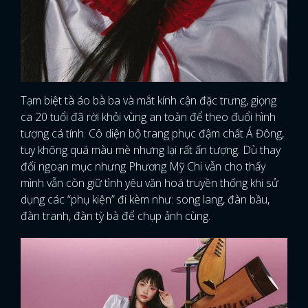
Tạm biệt tà áo bà ba và mắt kính cận đặc trưng, giọng
ca 20 tuổi đã rời khỏi vùng an toàn để theo đuổi hình
tượng cá tính. Cô diện bộ trang phục đậm chất Á Đông,
tuy không quá màu mè nhưng lại rất ấn tượng. Dù thay
đổi ngoạn mục nhưng Phương Mỹ Chi vẫn cho thấy
mình vẫn còn giữ tình yêu văn hoá truyền thống khi sử
dụng các “phụ kiện” đi kèm như: song lang, đàn bầu,
đàn tranh, đàn tỳ bà để chụp ảnh cùng.