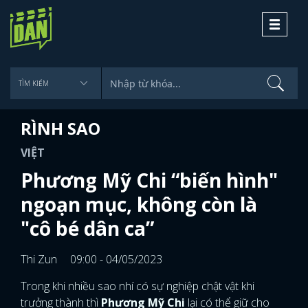
Toggle
navigati
RÌNH SAO
VIỆT
Phương Mỹ Chi “biến hình"
ngoạn mục, không còn là
"cô bé dân ca”
Thi Zun
09:00 - 04/05/2023
Trong khi nhiều sao nhí có sự nghiệp chật vật khi
trưởng thành thì
Phương Mỹ Chi
lại có thể giữ cho