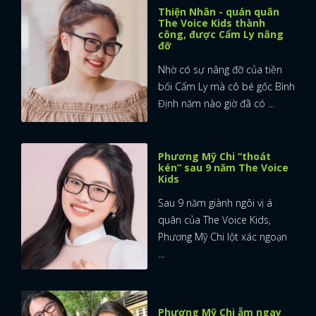
Thiện Nhân - quán quân
The Voice Kids thành
công, được Cẩm Ly nâng
đỡ
Nhờ có sự nâng đỡ của tiền
bối Cẩm Ly mà cô bé gốc Bình
Định năm nào giờ đã có ...
Phương Mỹ Chi “thoát
kén” sau 9 năm The Voice
Kids
Sau 9 năm giành ngôi vị á
quân của The Voice Kids,
Phương Mỹ Chi lột xác ngoạn
...
Phương Mỹ Chi ẵm ngay