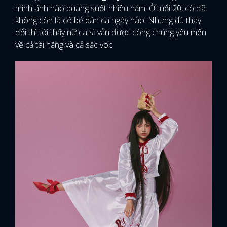
mình ánh hào quang suốt nhiều năm. Ở tuổi 20, cô đã
không còn là cô bé dân ca ngày nào. Nhưng dù thay
đổi thì tôi thấy nữ ca sĩ vẫn được công chúng yêu mến
về cả tài năng và cả sắc vóc.