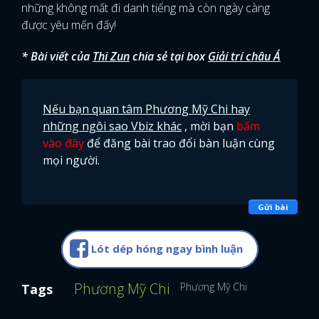
những không mất đi danh tiếng mà còn ngày càng
được yêu mến đấy!
* Bài viết của
Thi Zun
chia sẻ tại box
Giải trí châu Á
Nếu bạn quan tâm Phương Mỹ Chi hay
những ngôi sao Vbiz khác
, mời bạn
bấm
vào đây
để đăng bài trao đổi bàn luận cùng
mọi người.
Gửi bài
Lót dép hóng ngay bình luận
Phương Mỹ Chi
Phương Mỹ Chi
Tags